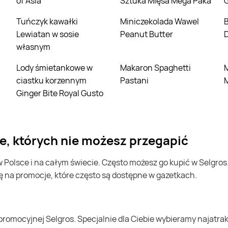
of Asia
Sztuka Mięsa Mega Paka
Tuńczyk kawałki
Miniczekolada Wawel
Borówka ameryka
i
Lewiatan w sosie
Peanut Butter
własnym
Lody śmietankowe w
Makaron Spaghetti
Mąka pszenna
ciastku korzennym
Pastani
Ginger Bite Royal Gusto
e, których nie możesz przegapić
ę na promocje, które często są dostępne w gazetkach.