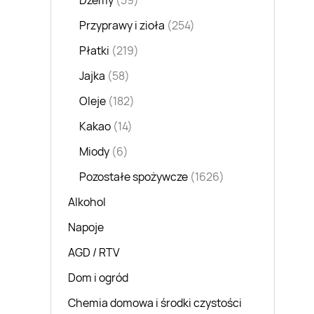
Dżemy
(59)
Przyprawy i zioła
(254)
Płatki
(219)
Jajka
(58)
Oleje
(182)
Kakao
(14)
Miody
(6)
Pozostałe spożywcze
(1626)
Alkohol
Napoje
AGD / RTV
Dom i ogród
Chemia domowa i środki czystości