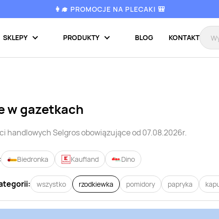
👩‍🎓 PROMOCJE NA PLECAKI 🎒
SKLEPY
PRODUKTY
BLOG
KONTAKT
e w gazetkach
eci handlowych
Selgros
obowiązujące od 07.08.2026r.
:
Biedronka
Kaufland
Dino
ategorii:
wszystko
rzodkiewka
pomidory
papryka
kap