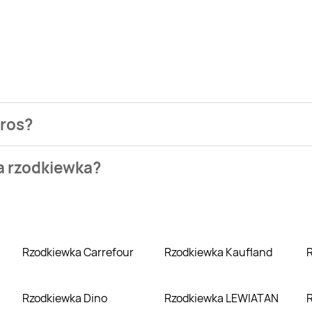
gros?
ezienia najtańszych ofert na rzodkiewka. W tej chwili jednak 
na rzodkiewka?
ino. Wejdź na Blix.pl i sprawdź, co możesz kupić w niższej cen
Rzodkiewka Carrefour
Rzodkiewka Kaufland
Rzodkiewka Dino
Rzodkiewka LEWIATAN