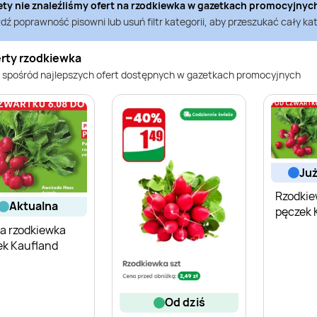
ety nie znaleźliśmy ofert na
rzodkiewka
w gazetkach promocyjnyc
ź poprawność pisowni lub usuń filtr kategorii, aby przeszukać cały kat
erty rzodkiewka
 spośród najlepszych ofert dostępnych w gazetkach promocyjnych
ju
Rzodkie
aktualna
pęczek 
a rzodkiewka
ek Kaufland
od dziś