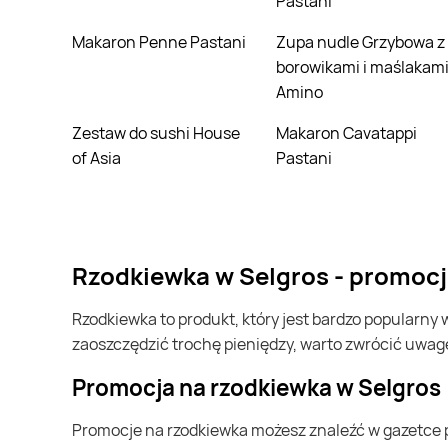
Pastani
Makaron Penne Pastani
Zupa nudle Grzybowa z
borowikami i maślakam
Amino
Zestaw do sushi House
Makaron Cavatappi
of Asia
Pastani
rzodkiewka w Selgros - promocj
rzodkiewka to produkt, który jest bardzo popularny w Polsce i na całym świecie. Często możesz go kupić w Selgros. Jeśli chcesz kupić rzodkiewka i chcesz
zaoszczędzić trochę pieniędzy, warto zwrócić uwag
Promocja na rzodkiewka w Selgros
Promocje na rzodkiewka możesz znaleźć w gazetce promocyjnej Selgros. Specjalnie dla Ciebie wybieramy najatrakcyjniejsze oferty i prezentujemy je w formie