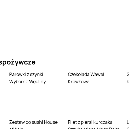
 spożywcze
Parówki z szynki
Czekolada Wawel
Schab wieprzowy
Wyborne Wędliny
Krówkowa
k
Zestaw do sushi House
Filet z piersi kurczaka
Lody truskawkowe