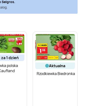
h
Selgros
.
alog.
ż za 1 dzień
wka polska
aktualna
Kaufland
Rzodkiewka Biedronka