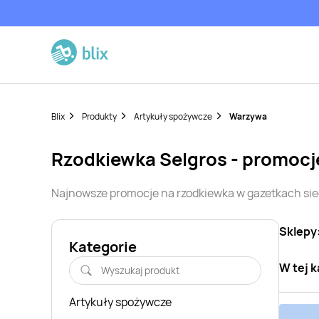
Blix
Produkty
Artykuły spożywcze
Warzywa
rzodkiewka
Selgros
- promocj
Najnowsze promocje na
rzodkiewka
w gazetkach si
Sklepy
Kategorie
W tej k
Artykuły spożywcze