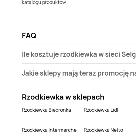
katalogu produktów.
FAQ
Ile kosztuje rzodkiewka w sieci Sel
Stale przeszukujemy gazetki promocyjne w celu znal
Jakie sklepy mają teraz promocję 
Selgros.
Aktualnie mamy oferty m.in. z Biedronka, Kaufland, D
Rzodkiewka
w sklepach
Rzodkiewka Biedronka
Rzodkiewka Lidl
Rzodkiewka Intermarche
Rzodkiewka Netto