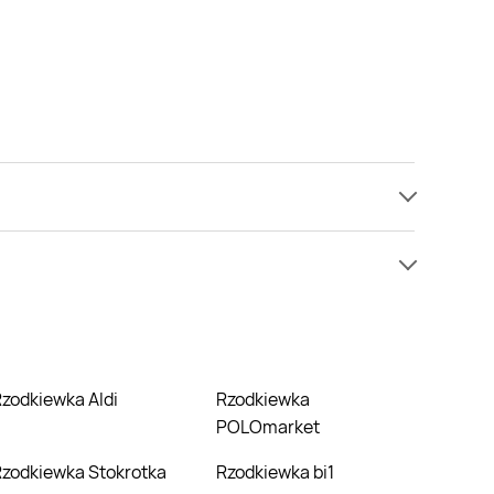
nie mamy informacji o cenach na rzodkiewka w sieci
ie niż zazwyczaj.
Rzodkiewka Aldi
Rzodkiewka
POLOmarket
Rzodkiewka Stokrotka
Rzodkiewka bi1