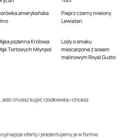
Grycan
Toffi
ńska
Pieprz czarny mielony
Dino
Lewiatan
 Królowa
Lody o smaku
Mąk Tortowych Młynpol
mascarpone z sosem
malinowym Royal Gusto