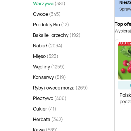
Niest
Warzywa
(381)
Sprawd
Owoce
(345)
Top of
Produkty Bio
(12)
Wybieraj
Bakalie i orzechy
(192)
Nabiał
(2034)
Mięso
(523)
Wędliny
(1259)
Konserwy
(519)
Ryby i owoce morza
(269)
Polsk
Pieczywo
(406)
pęcz
Cukier
(41)
Herbata
(342)
Kawa
(589)