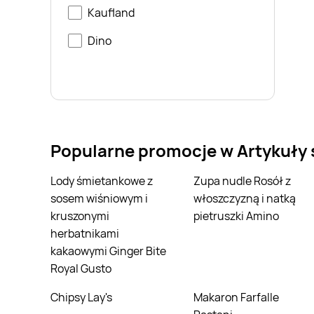
Kaufland
Dino
Popularne promocje w Artykuły
Lody śmietankowe z
Zupa nudle Rosół z
sosem wiśniowym i
włoszczyzną i natką
kruszonymi
pietruszki Amino
herbatnikami
kakaowymi Ginger Bite
Royal Gusto
Chipsy Lay's
Makaron Farfalle