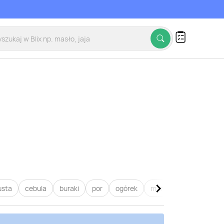
usta
cebula
buraki
por
ogórek
marchew
pietruszk