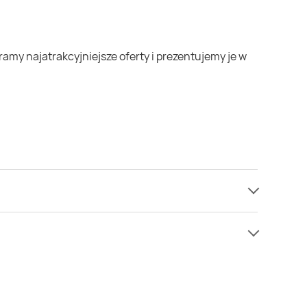
nak nie mamy informacji o cenach na Seler naciowy w
enie niż zazwyczaj.