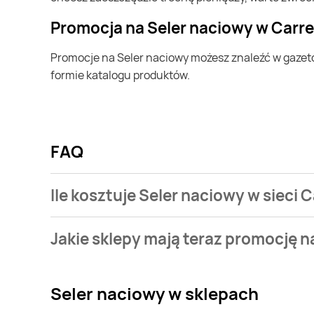
Promocja na Seler naciowy w Carr
Promocje na Seler naciowy możesz znaleźć w gazetce promocyjnej Carrefour Express. Specjalnie dla Ciebie wybieramy najatrakcyjniejsze oferty i prezentujemy je w
formie katalogu produktów.
FAQ
Ile kosztuje Seler naciowy w sieci 
Stale przeszukujemy gazetki promocyjne w celu znal
Jakie sklepy mają teraz promocję n
sieci Carrefour Express.
Aktualnie mamy oferty m.in. z Biedronka, Lidl, Twój 
Seler naciowy
w sklepach