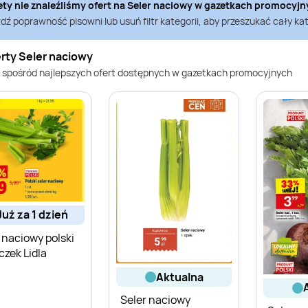
ety nie znaleźliśmy ofert na
Seler naciowy
w gazetkach promocyj
ź poprawność pisowni lub usuń filtr kategorii, aby przeszukać cały kat
rty Seler naciowy
 spośród najlepszych ofert dostępnych w gazetkach promocyjnych
już za 1 dzień
 naciowy polski
zek Lidla
aktualna
Seler naciowy