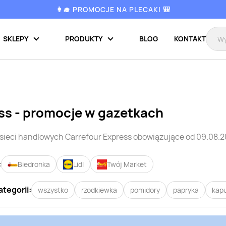
👩‍🎓 PROMOCJE NA PLECAKI 🎒
SKLEPY
PRODUKTY
BLOG
KONTAKT
ss
- promocje w gazetkach
sieci handlowych
Carrefour Express
obowiązujące od 09.08.2
:
Biedronka
Lidl
Twój Market
ategorii:
wszystko
rzodkiewka
pomidory
papryka
kap