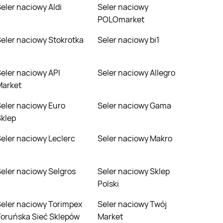
Seler naciowy Aldi
Seler naciowy
POLOmarket
Seler naciowy Stokrotka
Seler naciowy bi1
 API
Seler naciowy Allegro
Market
Euro
Seler naciowy Gama
klep
Seler naciowy Leclerc
Seler naciowy Makro
Seler naciowy Selgros
Seler naciowy Sklep
Polski
impex
Seler naciowy Twój
oruńska Sieć Sklepów
Market