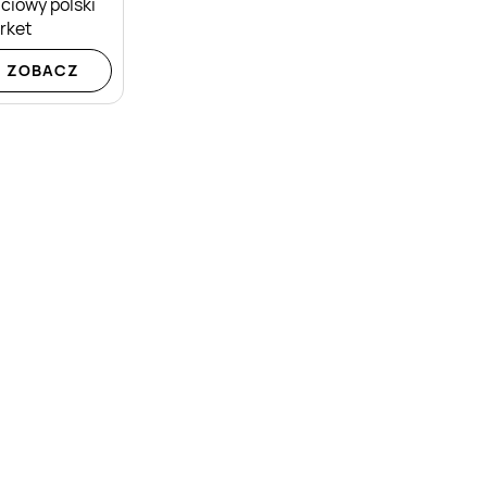
ciowy polski
rket
ZOBACZ