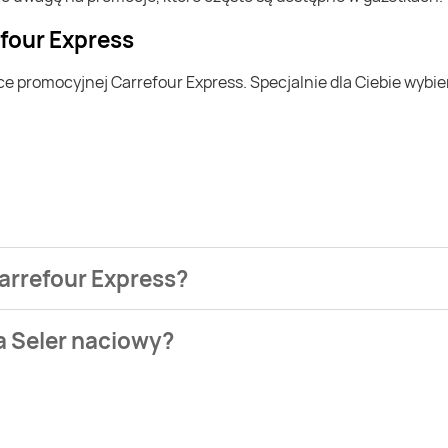
efour Express
Carrefour Express?
ezienia najtańszych ofert na Seler naciowy. W tej chwili jed
a Seler naciowy?
Market. Wejdź na Blix.pl i sprawdź, co możesz kupić w niższej c