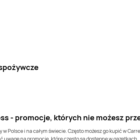
 spożywcze
ess - promocje, których nie możesz prz
ić uwagę na promocje, które często są dostępne w gazetkach.