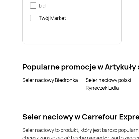
Lidl
Twój Market
Popularne promocje w Artykuły
Seler naciowy Biedronka
Seler naciowy polski
Ryneczek Lidla
Seler naciowy w Carrefour Expr
Seler naciowy to produkt, który jest bardzo popularny w Polsce i na całym świecie. Często możesz go kupić w Carrefour Express. Jeśli chcesz kupić Seler naciowy i
chcesz zaoszczędzić trochę pieniędzy, warto zwróc