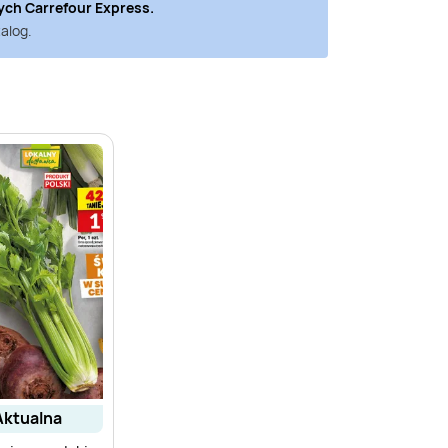
nych
Carrefour Express
.
alog.
aktualna