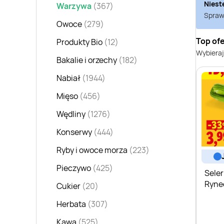
Niest
Warzywa
(367)
Sprawd
Owoce
(279)
Top ofe
Produkty Bio
(12)
Wybieraj
Bakalie i orzechy
(182)
Nabiał
(1944)
Mięso
(456)
Wędliny
(1276)
Konserwy
(444)
Ryby i owoce morza
(223)
Pieczywo
(425)
Seler
Rynec
Cukier
(20)
Herbata
(307)
Kawa
(525)