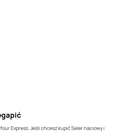
egapić