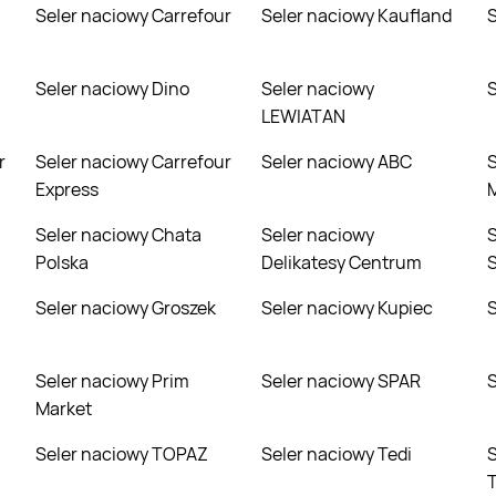
Seler naciowy Carrefour
Seler naciowy Kaufland
Seler naciowy Dino
Seler naciowy
LEWIATAN
Seler naciowy Carrefour
Seler naciowy ABC
Seler naciowy
Express
Seler naciowy Chata
Seler naciowy
Seler naciowy 
Polska
Delikatesy Centrum
S
Seler naciowy Groszek
Seler naciowy Kupiec
Seler naciowy Prim
Seler naciowy SPAR
Market
Seler naciowy TOPAZ
Seler naciowy Tedi
Seler naciowy Tor
T