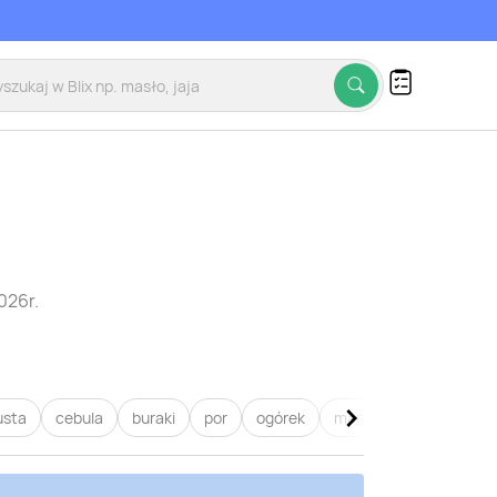
026r.
usta
cebula
buraki
por
ogórek
marchew
pietruszk