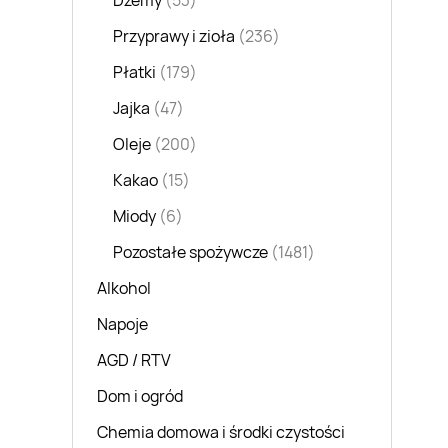
Dżemy
(53)
Przyprawy i zioła
(236)
Płatki
(179)
Jajka
(47)
Oleje
(200)
Kakao
(15)
Miody
(6)
Pozostałe spożywcze
(1481)
Alkohol
Napoje
AGD / RTV
Dom i ogród
Chemia domowa i środki czystości