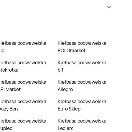
wili jednak nie mamy informacji o cenach na
ż zazwyczaj.
lska
Kiełbasa podwawelska
ldi
POLOmarket
lska
Kiełbasa podwawelska
tokrotka
bi1
lska
Kiełbasa podwawelska
PI Market
Allegro
lska
Kiełbasa podwawelska
Duży Ben
Euro Sklep
lska
Kiełbasa podwawelska
Kupiec
Leclerc