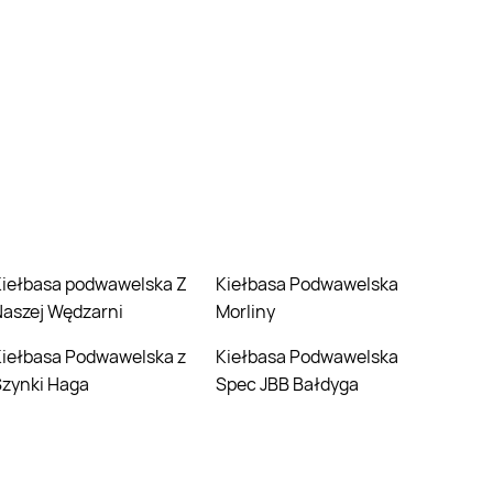
ska Z
Kiełbasa Podwawelska
aszej Wędzarni
Morliny
ska z
Kiełbasa Podwawelska
Szynki Haga
Spec JBB Bałdyga