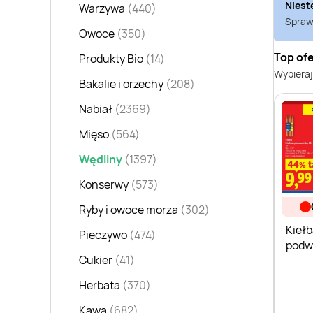
Niest
Warzywa
(440)
Sprawd
Owoce
(350)
Top of
Produkty Bio
(14)
Wybieraj
Bakalie i orzechy
(208)
Nabiał
(2369)
Mięso
(564)
Wędliny
(1397)
Konserwy
(573)
Ryby i owoce morza
(302)
Kieł
Pieczywo
(474)
podw
Cukier
(41)
Pikok
Herbata
(370)
Kawa
(682)