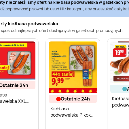
ety nie znaleźliśmy ofert na
kiełbasa podwawelska
w gazetkach p
ź poprawność pisowni lub usuń filtr kategorii, aby przeszukać cały kat
erty kiełbasa podwawelska
 spośród najlepszych ofert dostępnych w gazetkach promocyjnych
ostatnie 24h
basa
Kiełbas
ostatnie 24h
awelska XXL
podwawe
Kiełbasa
podwawelska Pikok
XXL