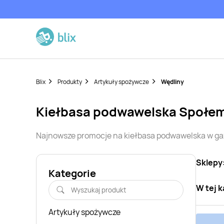
Blix
Produkty
Artykuły spożywcze
Wędliny
kiełbasa podwawelska
Społem 
Najnowsze promocje na
kiełbasa podwawelska
w ga
Sklepy
Kategorie
W tej k
Artykuły spożywcze