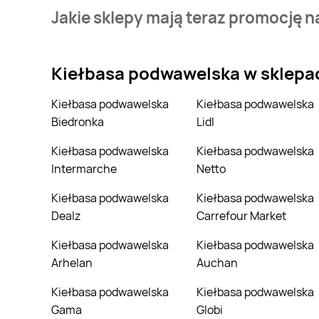
Stale przeszukujemy gazetki promocyjne w celu znal
Jakie sklepy mają teraz promocję 
kiełbasa podwawelska w sieci Społem - Blisko i Korz
Aktualnie mamy oferty m.in. z Bingo, Hitpol, Leclerc.
Kiełbasa podwawelska
w sklepa
Kiełbasa podwawelska
Kiełbasa podwawelska
Biedronka
Lidl
Kiełbasa podwawelska
Kiełbasa podwawelska
Intermarche
Netto
Kiełbasa podwawelska
Kiełbasa podwawelska
Dealz
Carrefour Market
Kiełbasa podwawelska
Kiełbasa podwawelska
Arhelan
Auchan
Kiełbasa podwawelska
Kiełbasa podwawelska
Gama
Globi