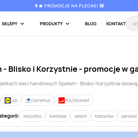
👩‍🎓 PROMOCJE NA PLECAKI 🎒
SKLEPY
PRODUKTY
BLOG
KONTAKT
- Blisko i Korzystnie
- promocje w g
zetkach sieci handlowych
Społem - Blisko i Korzystnie
obowiąz
:
Lidl
Carrefour
POLOmarket
ategorii:
wszystko
kiełbasa
salami
kaszanka
parówki