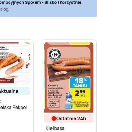
romocyjnych
Społem - Blisko i Korzystnie
.
alog.
aktualna
a
lska Pekpol
ostatnie 24h
Kiełbasa