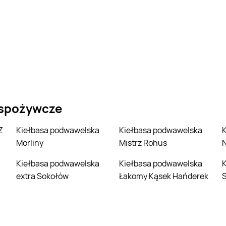
 spożywcze
Kiełbasa podwawelska
Kiełbasa podwawelska
Kiełbasa podwawel
Morliny
Mistrz Rohus
N
Kiełbasa podwawelska
Kiełbasa podwawelska
Kiełbasa Podwawel
extra Sokołów
Łakomy Kąsek Hańderek