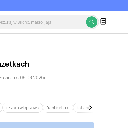
azetkach
ujące od 08.08.2026r.
szynka wieprzowa
frankfurterki
kabanosy
baleron
Po