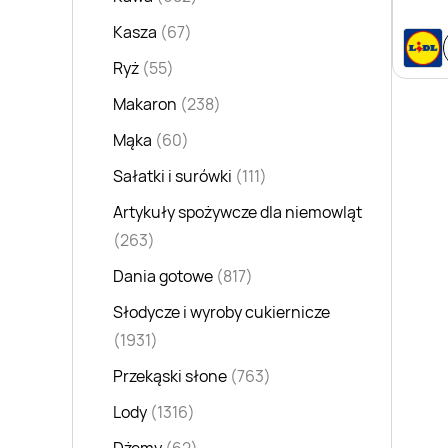
Kasza
(67)
Ryż
(55)
Makaron
(238)
Mąka
(60)
Sałatki i surówki
(111)
Artykuły spożywcze dla niemowląt
(263)
Dania gotowe
(817)
Słodycze i wyroby cukiernicze
(1931)
Przekąski słone
(763)
Lody
(1316)