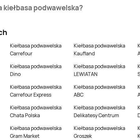
ezienia najtańszych ofert na kiełbasa podwawelska. W tej ch
na kiełbasa podwawelska?
ystnie.
 Wejdź na Blix.pl i sprawdź, co możesz kupić w niższej cenie ni
ch
Kiełbasa podwawelska
Kiełbasa podwawelska
Kiełbasa podwawe
Carrefour
Kaufland
A
Kiełbasa podwawelska
Kiełbasa podwawelska
Kiełbasa podwawe
Dino
LEWIATAN
S
Kiełbasa podwawelska
Kiełbasa podwawelska
Kiełbasa podwawe
Carrefour Express
ABC
A
Kiełbasa podwawelska
Kiełbasa podwawelska
Kiełbasa podwawe
Chata Polska
Delikatesy Centrum
Kiełbasa podwawelska
Kiełbasa podwawelska
Kiełbasa podwawe
Gram Market
Groszek