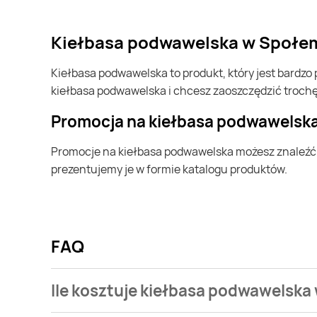
kiełbasa podwawelska w Społem 
kiełbasa podwawelska to produkt, który jest bardzo popularny w Polsce i na całym świecie. Często możesz go kupić w Społem - Blisko i Korzystnie. Jeśli chcesz kupić
kiełbasa podwawelska i chcesz zaoszczędzić trochę
Promocja na kiełbasa podwawelska 
Promocje na kiełbasa podwawelska możesz znaleźć w gazetce promocyjnej Społem - Blisko i Korzystnie. Specjalnie dla Ciebie wybieramy najatrakcyjniejsze oferty i
prezentujemy je w formie katalogu produktów.
FAQ
Ile kosztuje kiełbasa podwawelska w