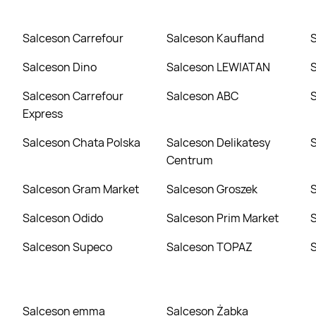
Salceson Carrefour
Salceson Kaufland
Salceson Dino
Salceson LEWIATAN
Salceson Carrefour
Salceson ABC
Express
Salceson Chata Polska
Salceson Delikatesy
Centrum
Salceson Gram Market
Salceson Groszek
Salceson Odido
Salceson Prim Market
Salceson Supeco
Salceson TOPAZ
Salceson emma
Salceson Żabka