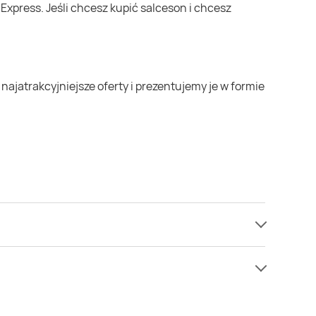
e mamy informacji o cenach na salceson w sieci
e niż zazwyczaj.