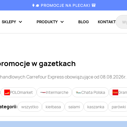
👩‍🎓 PROMOCJE NA PLECAKI 🎒
SKLEPY
PRODUKTY
BLOG
KONTAKT
promocje w gazetkach
i handlowych
Carrefour Express
obowiązujące od 08.08.2026r.
:
POLOmarket
Intermarche
Chata Polska
Gram
ategorii:
wszystko
kiełbasa
salami
kaszanka
parówki