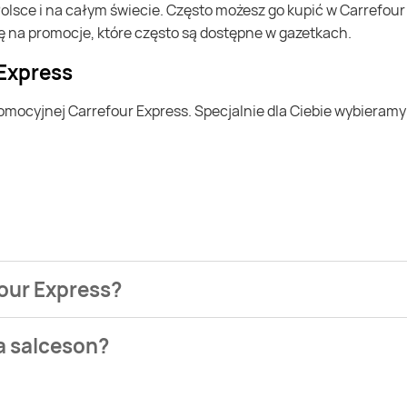
ę na promocje, które często są dostępne w gazetkach.
 Express
four Express?
ezienia najtańszych ofert na salceson. W tej chwili jednak ni
a salceson?
ek. Wejdź na Blix.pl i sprawdź, co możesz kupić w niższej ceni