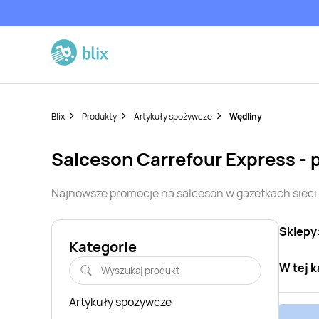
Blix
Produkty
Artykuły spożywcze
Wędliny
salceson
Carrefour Express
- 
Najnowsze promocje na
salceson
w gazetkach siec
Sklepy
Kategorie
W tej k
Artykuły spożywcze