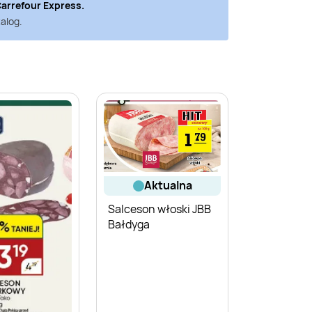
arrefour Express
.
alog.
aktualna
Salceson włoski JBB
Bałdyga