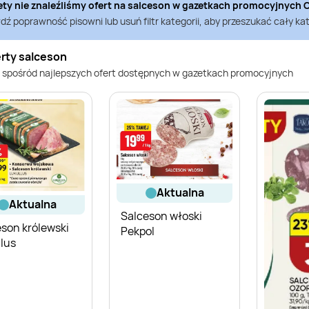
ety nie znaleźliśmy ofert na
salceson
w gazetkach promocyjnych
C
ź poprawność pisowni lub usuń filtr kategorii, aby przeszukać cały kat
erty salceson
 spośród najlepszych ofert dostępnych w gazetkach promocyjnych
aktualna
aktualna
Salceson włoski
son królewski
Pekpol
lus