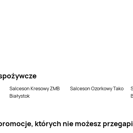
 spożywcze
Salceson Kresowy ZMB
Salceson Ozorkowy Tako
Salceson włoski
Białystok
 promocje, których nie możesz przegap