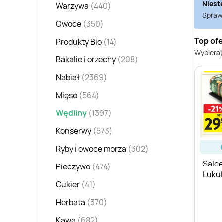
Niest
Warzywa
(440)
Sprawd
Owoce
(350)
Top of
Produkty Bio
(14)
Wybieraj
Bakalie i orzechy
(208)
Nabiał
(2369)
Mięso
(564)
Wędliny
(1397)
Konserwy
(573)
Ryby i owoce morza
(302)
Salce
Pieczywo
(474)
Lukul
Cukier
(41)
Herbata
(370)
Kawa
(682)