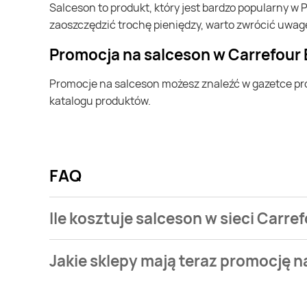
salceson to produkt, który jest bardzo popularny w Polsce i na całym świecie. Często możesz go kupić w Carrefour Express. Jeśli chcesz kupić salceson i chcesz
zaoszczędzić trochę pieniędzy, warto zwrócić uwag
Promocja na salceson w Carrefour
Promocje na salceson możesz znaleźć w gazetce promocyjnej Carrefour Express. Specjalnie dla Ciebie wybieramy najatrakcyjniejsze oferty i prezentujemy je w formie
katalogu produktów.
FAQ
Ile kosztuje salceson w sieci Carre
Stale przeszukujemy gazetki promocyjne w celu znal
Jakie sklepy mają teraz promocję n
Carrefour Express.
Aktualnie mamy oferty m.in. z ABC, Euro Sklep, Grosz