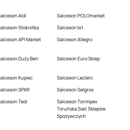
Salceson Aldi
Salceson POLOmarket
Salceson Stokrotka
Salceson bi1
Salceson API Market
Salceson Allegro
Salceson Duży Ben
Salceson Euro Sklep
Salceson Kupiec
Salceson Leclerc
Salceson SPAR
Salceson Selgros
Salceson Tedi
Salceson Torimpex
Toruńska Sieć Sklepów
Spożywczych