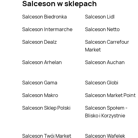
Salceson
w sklepach
Salceson Biedronka
Salceson Lidl
Salceson Intermarche
Salceson Netto
Salceson Dealz
Salceson Carrefour
Market
Salceson Arhelan
Salceson Auchan
Salceson Gama
Salceson Globi
Salceson Makro
Salceson Market Point
Salceson Sklep Polski
Salceson Społem -
Blisko i Korzystnie
Salceson Twój Market
Salceson Wafelek