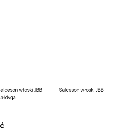
 JBB
Salceson włoski JBB
Bałdyga
ić