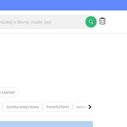
 Market
szynka wieprzowa
frankfurterki
kabanosy
baleron
Po