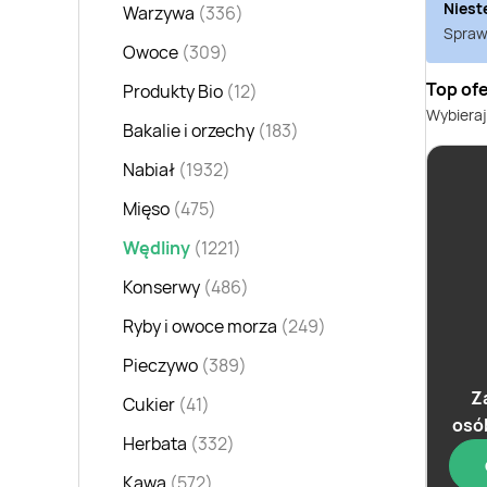
Niest
Warzywa
(336)
Sprawd
Owoce
(309)
Top of
Produkty Bio
(12)
Wybieraj
Bakalie i orzechy
(183)
Nabiał
(1932)
Mięso
(475)
Wędliny
(1221)
Konserwy
(486)
Ryby i owoce morza
(249)
Pieczywo
(389)
Z
Cukier
(41)
osó
Herbata
(332)
Kawa
(572)