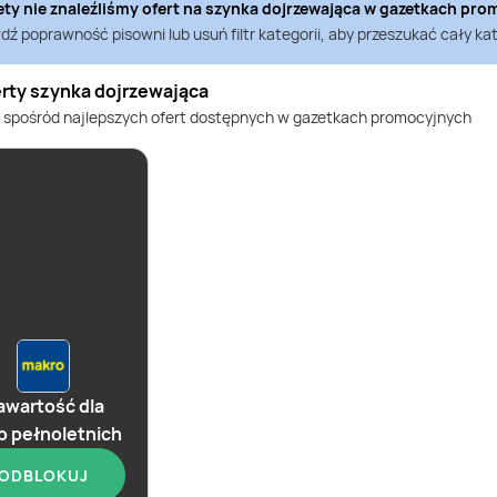
ety nie znaleźliśmy ofert na
szynka dojrzewająca
w gazetkach pro
ź poprawność pisowni lub usuń filtr kategorii, aby przeszukać cały kat
erty szynka dojrzewająca
 spośród najlepszych ofert dostępnych w gazetkach promocyjnych
awartość dla
b pełnoletnich
ODBLOKUJ