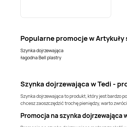
Popularne promocje w Artykuły
Szynka dojrzewająca
łagodna Bell plastry
szynka dojrzewająca w Tedi - p
szynka dojrzewająca to produkt, który jest bardzo popularny w Polsce i na całym świecie. Często możesz go kupić w Tedi. Jeśli chcesz kupić szynka dojrzewająca i
chcesz zaoszczędzić trochę pieniędzy, warto zwróc
Promocja na szynka dojrzewająca 