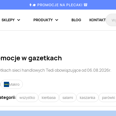
👩‍🎓 PROMOCJE NA PLECAKI 🎒
SKLEPY
PRODUKTY
BLOG
KONTAKT
omocje w gazetkach
tkach sieci handlowych
Tedi
obowiązujące od 06.08.2026r.
:
Makro
ategorii:
wszystko
kiełbasa
salami
kaszanka
parówki