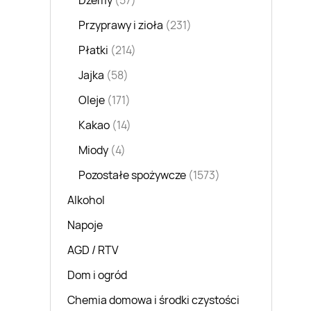
Dżemy
(57)
Przyprawy i zioła
(231)
Płatki
(214)
Jajka
(58)
Oleje
(171)
Kakao
(14)
Miody
(4)
Pozostałe spożywcze
(1573)
Alkohol
Napoje
AGD / RTV
Dom i ogród
Chemia domowa i środki czystości