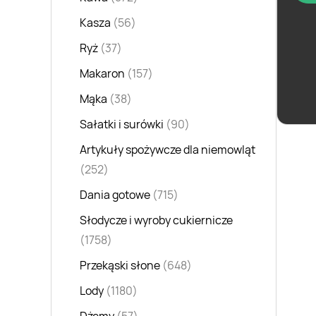
Kasza
(56)
Ryż
(37)
Szyn
Makaron
(157)
łagod
Mąka
(38)
Sałatki i surówki
(90)
Artykuły spożywcze dla niemowląt
(252)
Dania gotowe
(715)
Słodycze i wyroby cukiernicze
(1758)
Przekąski słone
(648)
Lody
(1180)