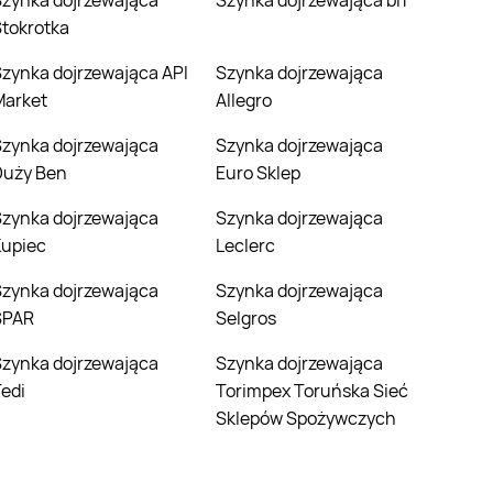
jąca
Szynka dojrzewająca bi1
tokrotka
a API
Szynka dojrzewająca
Market
Allegro
jąca
Szynka dojrzewająca
Duży Ben
Euro Sklep
jąca
Szynka dojrzewająca
Kupiec
Leclerc
jąca
Szynka dojrzewająca
SPAR
Selgros
jąca
Szynka dojrzewająca
edi
Torimpex Toruńska Sieć
Sklepów Spożywczych