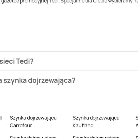
sieci Tedi?
ezienia najtańszych ofert na szynka dojrzewająca. W tej chwi
na szynka dojrzewająca?
l i sprawdź, co możesz kupić w niższej cenie niż zazwyczaj.
h
dl
Szynka dojrzewająca
Szynka dojrzewająca
Szynka dojrzewa
Carrefour
Kaufland
A