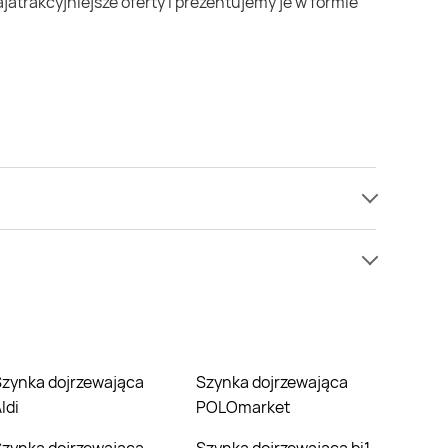
li jednak nie mamy informacji o cenach na szynka
jąca
Szynka dojrzewająca
ldi
POLOmarket