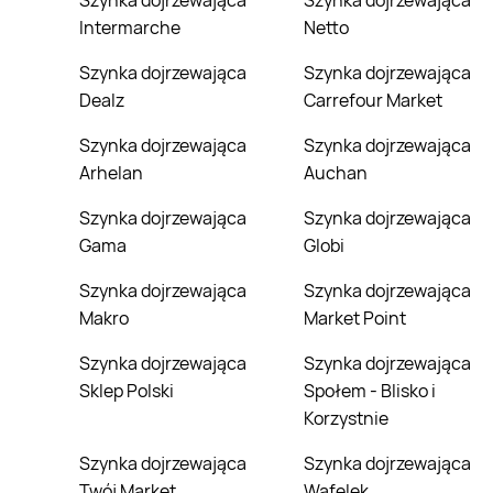
Szynka dojrzewająca
Szynka dojrzewająca
Intermarche
Netto
Szynka dojrzewająca
Szynka dojrzewająca
Dealz
Carrefour Market
Szynka dojrzewająca
Szynka dojrzewająca
Arhelan
Auchan
Szynka dojrzewająca
Szynka dojrzewająca
Gama
Globi
Szynka dojrzewająca
Szynka dojrzewająca
Makro
Market Point
Szynka dojrzewająca
Szynka dojrzewająca
Sklep Polski
Społem - Blisko i
Korzystnie
Szynka dojrzewająca
Szynka dojrzewająca
Twój Market
Wafelek