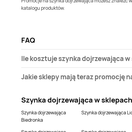
Promocje na szynka dojrzewająca możesz znaleźć w gazetce promocyjnej Tedi. Specjalnie dla Ciebie wybieramy najatrakcyjniejsze oferty i prezentujemy je w formie
katalogu produktów.
FAQ
Ile kosztuje szynka dojrzewająca w 
Stale przeszukujemy gazetki promocyjne w celu znal
Jakie sklepy mają teraz promocję 
dojrzewająca w sieci Tedi.
Aktualnie mamy oferty m.in. z Makro. Wejdź na Blix.p
Szynka dojrzewająca
w sklepac
Szynka dojrzewająca
Szynka dojrzewająca Li
Biedronka