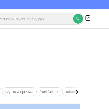
szynka wieprzowa
frankfurterki
kabanosy
baleron
Po