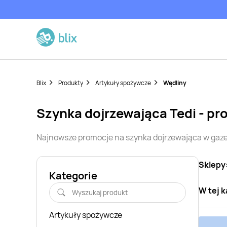
Blix
Produkty
Artykuły spożywcze
Wędliny
szynka dojrzewająca
Tedi
- pr
Najnowsze promocje na
szynka dojrzewająca
w gaze
Sklepy
Kategorie
W tej k
Artykuły spożywcze