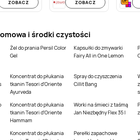
ZOBACZ
ZOBACZ
omowa i środki czystości
Żel do prania Persil Color
Kapsułki do zmywarki
Proszek do prania P
Gel
Fairy All in One Lemon
C
Koncentrat do płukania
Spray do czyszczenia
Worki na
s
tkanin Tesori d'Oriente
Cillit Bang
z
Ayurveda
s
Koncentrat do płukania
Worki na śmieci z taśmą
Płyn do czyszcz
tkanin Tesori d'Oriente
Jan Niezbędny Flex 35 l
z
Hammam
Koncentrat do płukania
Perełki zapachowe
Worki na śmi