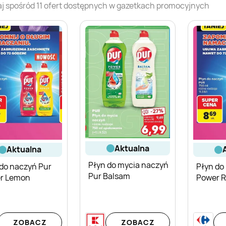
j spośród
11
ofert dostępnych w gazetkach promocyjnych
aktualna
aktualna
Płyn do mycia naczyń
 do naczyń Pur
Płyn do
Pur Balsam
r Lemon
Power 
ZOBACZ
ZOBACZ