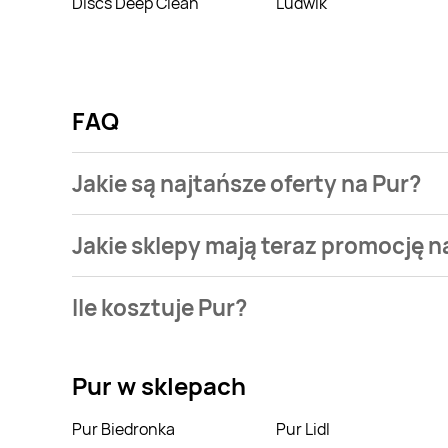
Discs Deep Clean
Ludwik
FAQ
Jakie są najtańsze oferty na Pur?
W tej chwili najtańsze oferty w naszej bazie są na
Jakie sklepy mają teraz promocję n
stronę i sprawdź ceny produktów objętych promocją
Aktualnie mamy oferty m.in. z Kaufland, Drogerie Jaw
Ile kosztuje Pur?
Ceny na Pur wahają się od 6,99zł. Wejdź na naszą st
Pur
w sklepach
Pur Biedronka
Pur Lidl