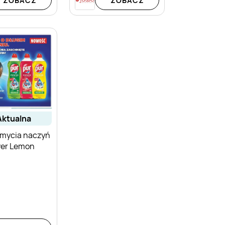
ZOBACZ
ZOBACZ
aktualna
 mycia naczyń
wer Lemon