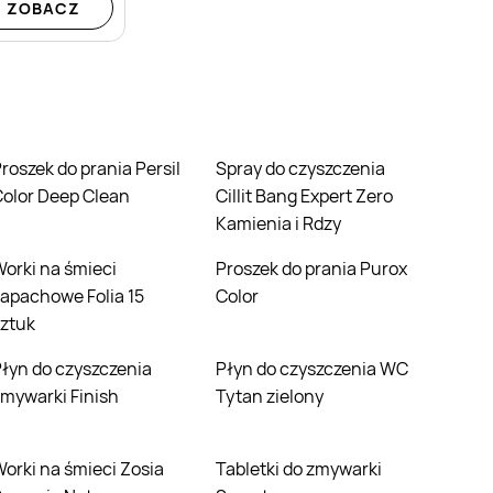
ZOBACZ
ersil
Spray do czyszczenia
olor Deep Clean
Cillit Bang Expert Zero
Kamienia i Rdzy
 śmieci
Proszek do prania Purox
apachowe Folia 15
Color
ztuk
enia
Płyn do czyszczenia WC
mywarki Finish
Tytan zielony
eci Zosia
Tabletki do zmywarki