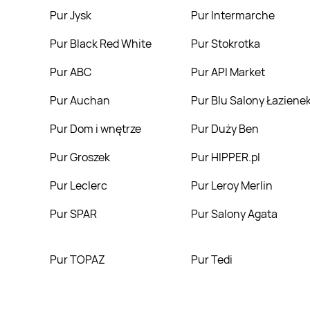
Pur Jysk
Pur Intermarche
Pur Black Red White
Pur Stokrotka
Pur ABC
Pur API Market
Pur Auchan
Pur Blu Salony Łaziene
Pur Dom i wnętrze
Pur Duży Ben
Pur Groszek
Pur HIPPER.pl
Pur Leclerc
Pur Leroy Merlin
Pur SPAR
Pur Salony Agata
Pur TOPAZ
Pur Tedi