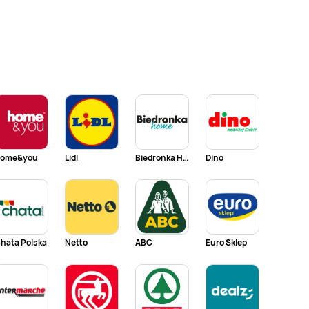
ome&you
Lidl
Biedronka Home
Dino
hata Polska
Netto
ABC
Euro Sklep