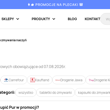
👩‍🎓 PROMOCJE NA PLECAKI 🎒
SKLEPY
PRODUKTY
BLOG
KONTAKT
do zmywania naczyń
dlowych
obowiązujące od 07.08.2026r.
:
Carrefour
Kaufland
Drogerie Jawa
Drogerie K
ategorii:
wszystko
tabletki do zmywarki
kapsułki do zmywark
kupić
Pur
w promocji?