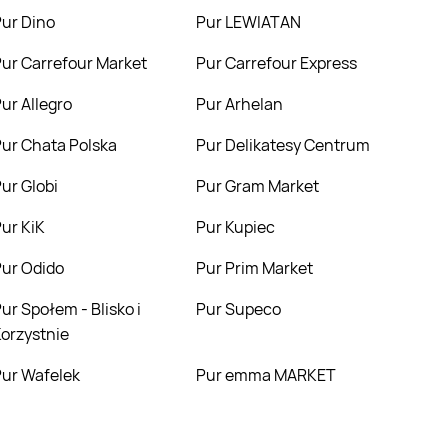
Pur Dino
Pur LEWIATAN
Pur Carrefour Market
Pur Carrefour Express
Pur Allegro
Pur Arhelan
Pur Chata Polska
Pur Delikatesy Centrum
Pur Globi
Pur Gram Market
Pur KiK
Pur Kupiec
Pur Odido
Pur Prim Market
sko i
Pur Supeco
orzystnie
Pur Wafelek
Pur emma MARKET