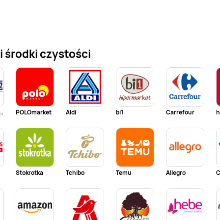
 środki czystości
 - Blisko i Korzystnie
POLOmarket
Aldi
bi1
Carrefour
h
Stokrotka
Tchibo
Temu
Allegro
C