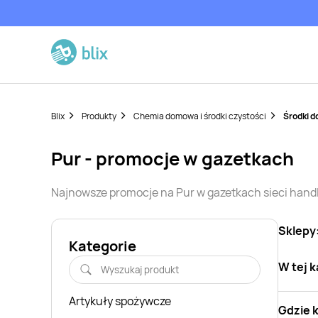
Blix
Produkty
Chemia domowa i środki czystości
Środki 
Pur
- promocje w gazetkach
Najnowsze promocje na
Pur
w gazetkach sieci han
Sklepy
Kategorie
W tej k
Artykuły spożywcze
Gdzie 