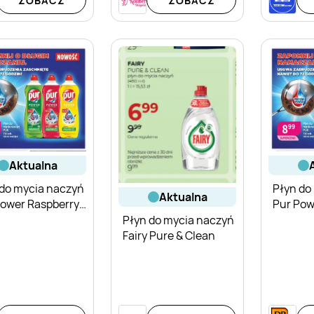
ZOBACZ
ZOBACZ
aktualna
 do mycia naczyń
Płyn do
aktualna
Power Raspberry
Pur Po
d Currant
Płyn do mycia naczyń
Fairy Pure & Clean