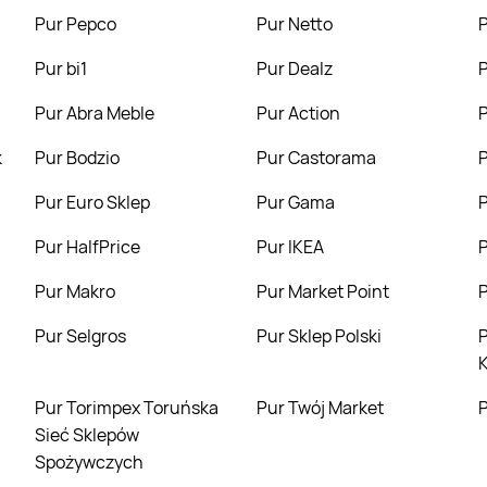
Pur Pepco
Pur Netto
Pur bi1
Pur Dealz
Pur Abra Meble
Pur Action
k
Pur Bodzio
Pur Castorama
Pur Euro Sklep
Pur Gama
Pur HalfPrice
Pur IKEA
Pur Makro
Pur Market Point
Pur Selgros
Pur Sklep Polski
Pur Społem - Bli
K
Pur Torimpex Toruńska
Pur Twój Market
Sieć Sklepów
Spożywczych