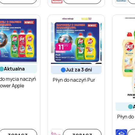
aktualna
już za 3 dni
 do mycia naczyń
Płyn do naczyń Pur
Power Apple
Płyn do