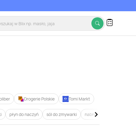
oliber
Drogerie Polskie
Tomi Markt
i
płyn do naczyń
sól do zmywarki
nabłyszczacz do zmywarki