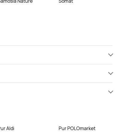
Samosia Nature
Somat
r Power Pur, Płyn do naczyń Pur Pur. Wejdź na naszą
ższej cenie niż zazwyczaj.
eci Kaufland.
Pur Aldi
Pur POLOmarket