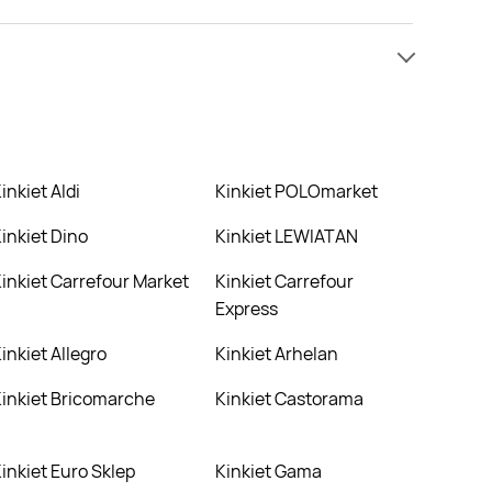
amy informacji o cenach na kinkiet w sieci Kupiec.
iższej cenie niż zazwyczaj.
Kinkiet Aldi
Kinkiet POLOmarket
Kinkiet Dino
Kinkiet LEWIATAN
Kinkiet Carrefour Market
Kinkiet Carrefour
Express
Kinkiet Allegro
Kinkiet Arhelan
Kinkiet Bricomarche
Kinkiet Castorama
Kinkiet Euro Sklep
Kinkiet Gama