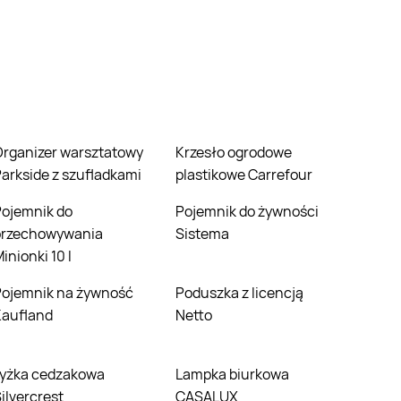
ztatowy
Krzesło ogrodowe
arkside z szufladkami
plastikowe Carrefour
 do
Pojemnik do żywności
przechowywania
Sistema
inionki 10 l
ność
Poduszka z licencją
Kaufland
Netto
Lampka biurkowa
ilvercrest
CASALUX