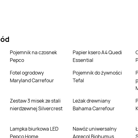
ród
Pojemnik na czosnek
Papier ksero A4 Quedi
Organizer wars
Pepco
Essential
P
Fotel ogrodowy
Pojemnik do żywności
Pojemnik
Maryland Carrefour
Tefal
M
Zestaw 3 misek ze stali
Leżak drewniany
Pojemnik na żyw
nierdzewnej Silvercrest
Bahama Carrefour
Lampka biurkowa LED
Nawóz uniwersalny
Łyżka cedzakowa
Pepco Home
Agrecol Biohumus
S