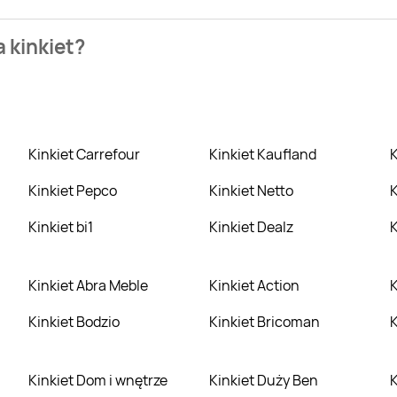
zienia najtańszych ofert na kinkiet. W tej chwili jednak nie m
 kinkiet?
erkury Market. Wejdź na Blix.pl i sprawdź, co możesz kupić w n
Kinkiet Carrefour
Kinkiet Kaufland
Kinkiet Pepco
Kinkiet Netto
Kinkiet bi1
Kinkiet Dealz
Kinkiet Abra Meble
Kinkiet Action
Kinkiet Bodzio
Kinkiet Bricoman
Kinkiet Dom i wnętrze
Kinkiet Duży Ben