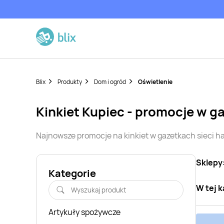
Blix
Produkty
Dom i ogród
Oświetlenie
kinkiet
Kupiec
- promocje w g
Najnowsze promocje na
kinkiet
w gazetkach sieci 
Sklepy
Kategorie
W tej k
Artykuły spożywcze