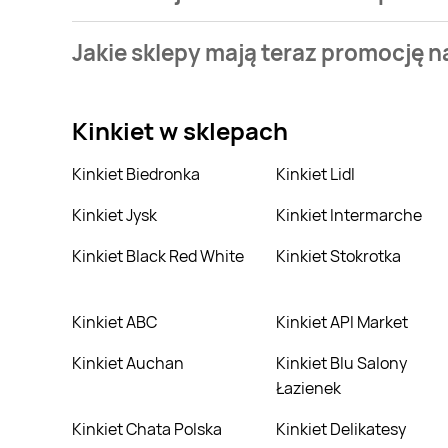
Stale przeszukujemy gazetki promocyjne w celu znale
Jakie sklepy mają teraz promocję na
Aktualnie mamy oferty m.in. z Castorama, Leclerc, M
Kinkiet
w sklepach
Kinkiet Biedronka
Kinkiet Lidl
Kinkiet Jysk
Kinkiet Intermarche
Kinkiet Black Red White
Kinkiet Stokrotka
Kinkiet ABC
Kinkiet API Market
Kinkiet Auchan
Kinkiet Blu Salony
Łazienek
Kinkiet Chata Polska
Kinkiet Delikatesy