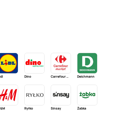
idl
Dino
Carrefour Market
Deichmann
H&M
Ryłko
Sinsay
Żabka