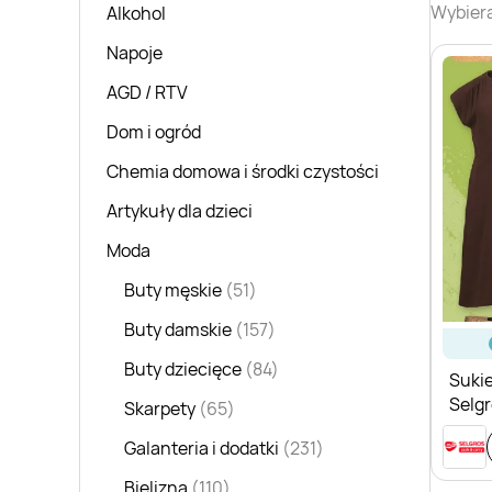
Wybiera
Alkohol
Napoje
AGD / RTV
Dom i ogród
Chemia domowa i środki czystości
Artykuły dla dzieci
Moda
Buty męskie
(51)
Buty damskie
(157)
Buty dziecięce
(84)
Suki
Selg
Skarpety
(65)
Galanteria i dodatki
(231)
Bielizna
(110)