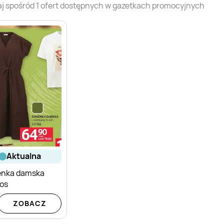
j spośród
1
ofert dostępnych w gazetkach promocyjnych
aktualna
enka damska
ros
ZOBACZ