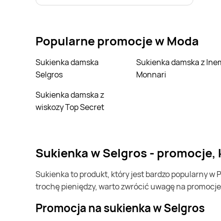
Selgros
Sinsay
Popularne promocje w Moda
Tchibo
Top Secret
Sukienka damska
Sukienka damska z lnem
Selgros
Monnari
bonprix
Sukienka damska z
wiskozy Top Secret
sukienka w Selgros - promocje,
sukienka to produkt, który jest bardzo popularny w Polsce i na całym świecie. Często możesz go kupić w Selgros. Jeśli chcesz kupić sukienka i chcesz zaoszczędzić
trochę pieniędzy, warto zwrócić uwagę na promocje
Promocja na sukienka w Selgros