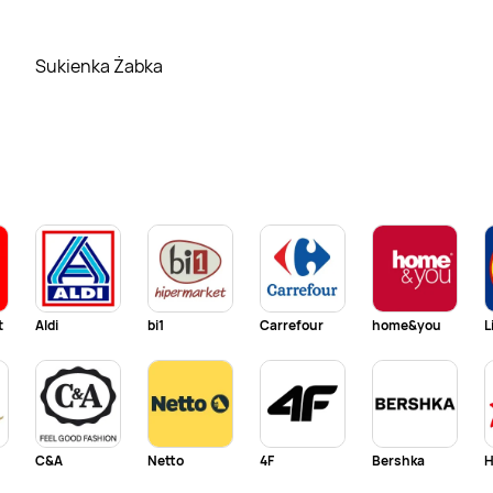
Sukienka Żabka
t
Aldi
bi1
Carrefour
home&you
L
C&A
Netto
4F
Bershka