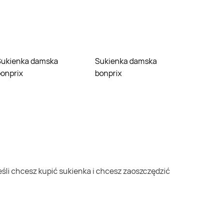
ska
Sukienka damska
onprix
bonprix