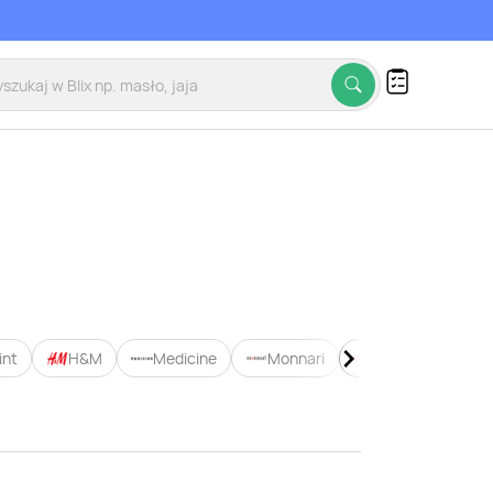
int
H&M
Medicine
Monnari
Selgros