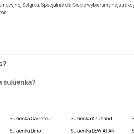
ros.
os?
nie najtaniej możesz kupić Sukienka damska Selgros.
a sukienka?
Top Secret. Wejdź na Blix.pl i sprawdź, co możesz kupić w niżs
Sukienka Carrefour
Sukienka Kaufland
Sukienka Dino
Sukienka LEWIATAN