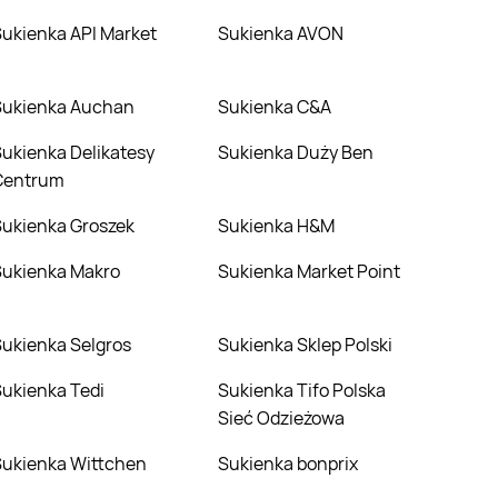
Sukienka API Market
Sukienka AVON
Sukienka Auchan
Sukienka C&A
tesy
Sukienka Duży Ben
Centrum
Sukienka Groszek
Sukienka H&M
Sukienka Makro
Sukienka Market Point
Sukienka Selgros
Sukienka Sklep Polski
Sukienka Tedi
Sukienka Tifo Polska
Sieć Odzieżowa
Sukienka Wittchen
Sukienka bonprix