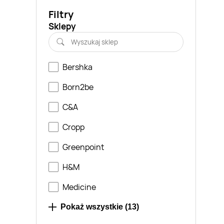
Filtry
Sklepy
Bershka
Born2be
C&A
Cropp
Greenpoint
H&M
Medicine
Monnari
Pokaż wszystkie (
13
)