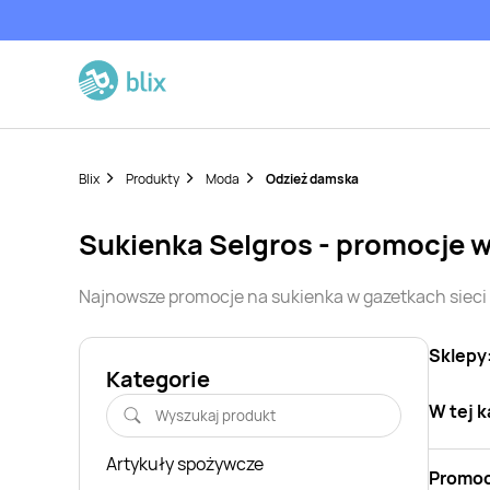
Blix
Produkty
Moda
Odzież damska
sukienka
Selgros
- promocje 
Najnowsze promocje na
sukienka
w gazetkach siec
Sklepy
Kategorie
W tej k
Artykuły spożywcze
Promoc