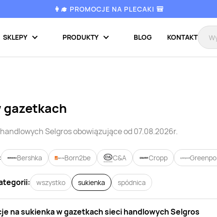
👩‍🎓 PROMOCJE NA PLECAKI 🎒
SKLEPY
PRODUKTY
BLOG
KONTAKT
w gazetkach
i handlowych
Selgros
obowiązujące od 07.08.2026r.
:
Bershka
Born2be
C&A
Cropp
Greenpo
ategorii:
wszystko
sukienka
spódnica
je na
sukienka
w gazetkach sieci handlowych
Selgros