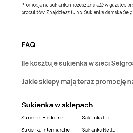
Promocje na sukienka możesz znaleźć w gazetce promocyjnej Selgros. Specjalnie dla Ciebie wybieramy najatrakcyjniejsze oferty i prezentujemy je w formie katalogu
produktów. Znajdziesz tu np. Sukienka damska Selg
FAQ
Ile kosztuje sukienka w sieci Selgr
Cena waha się pomiędzy 79,83zł a 209,99zł. Aktual
Jakie sklepy mają teraz promocję n
Aktualnie mamy oferty m.in. z Born2be, Greenpoint, 
Sukienka
w sklepach
Sukienka Biedronka
Sukienka Lidl
Sukienka Intermarche
Sukienka Netto