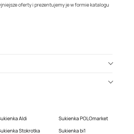
zej cenie niż zazwyczaj.
Sukienka Aldi
Sukienka POLOmarket
Sukienka Stokrotka
Sukienka bi1