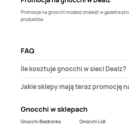
Promocje na gnocchi możesz znaleźć w gazetce promocyjnej Dealz. Specjalnie dla Ciebie wybieramy najatrakcyjniejsze oferty i prezentujemy je w formie katalogu
produktów.
FAQ
Ile kosztuje gnocchi w sieci Dealz?
Stale przeszukujemy gazetki promocyjne w celu znal
Jakie sklepy mają teraz promocję 
Dealz.
Aktualnie mamy oferty m.in. z Netto, Żabka. Wejdź na
Gnocchi
w sklepach
Gnocchi Biedronka
Gnocchi Lidl