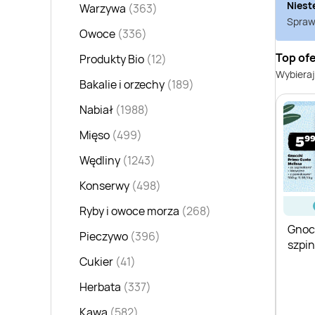
Niest
Warzywa
(363)
Sprawd
Owoce
(336)
Top of
Produkty Bio
(12)
Wybieraj
Bakalie i orzechy
(189)
Nabiał
(1988)
Mięso
(499)
Wędliny
(1243)
Konserwy
(498)
Ryby i owoce morza
(268)
Gnoc
Pieczywo
(396)
szpi
Gust
Cukier
(41)
Herbata
(337)
Kawa
(582)