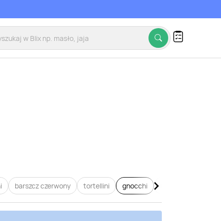
i
barszcz czerwony
tortellini
gnocchi
lasagne
pierogi