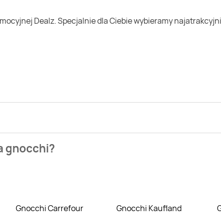
ezienia najtańszych ofert na gnocchi. W tej chwili jednak ni
na gnocchi?
 Blix.pl i sprawdź, co możesz kupić w niższej cenie niż zazwyc
Gnocchi Carrefour
Gnocchi Kaufland