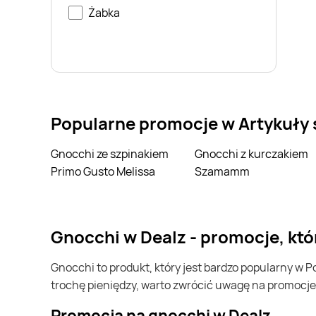
Żabka
Popularne promocje w Artykuły
Gnocchi ze szpinakiem
Gnocchi z kurczakiem
Primo Gusto Melissa
Szamamm
gnocchi w Dealz - promocje, kt
gnocchi to produkt, który jest bardzo popularny w Polsce i na całym świecie. Często możesz go kupić w Dealz. Jeśli chcesz kupić gnocchi i chcesz zaoszczędzić
trochę pieniędzy, warto zwrócić uwagę na promocje
Promocja na gnocchi w Dealz