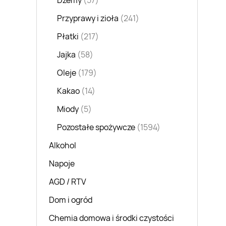
Dżemy
(57)
Przyprawy i zioła
(241)
Płatki
(217)
Jajka
(58)
Oleje
(179)
Kakao
(14)
Miody
(5)
Pozostałe spożywcze
(1594)
Alkohol
Napoje
AGD / RTV
Dom i ogród
Chemia domowa i środki czystości