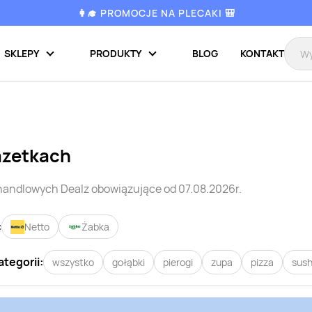
👩‍🎓 PROMOCJE NA PLECAKI 🎒
SKLEPY
PRODUKTY
BLOG
KONTAKT
azetkach
 handlowych
Dealz
obowiązujące od 07.08.2026r.
:
Netto
Żabka
ategorii:
wszystko
gołąbki
pierogi
zupa
pizza
sush