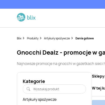
Blix
Produkty
Artykuły spożywcze
Dania gotowe
gnocchi
Dealz
- promocje w g
Najnowsze promocje na
gnocchi
w gazetkach sieci
Sklepy
Kategorie
W tej k
Artykuły spożywcze