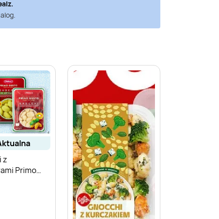
ealz
.
alog.
aktualna
 z
ami Primo
elissa