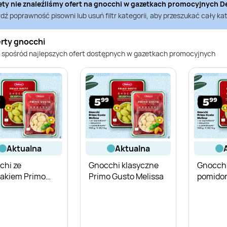
ety nie znaleźliśmy ofert na
gnocchi
w gazetkach promocyjnych
D
ź poprawność pisowni lub usuń filtr kategorii, aby przeszukać cały kat
erty gnocchi
 spośród najlepszych ofert dostępnych w gazetkach promocyjnych
aktualna
aktualna
chi ze
Gnocchi klasyczne
Gnocchi
nakiem Primo
Primo Gusto Melissa
pomidor
o Melissa
Gusto M