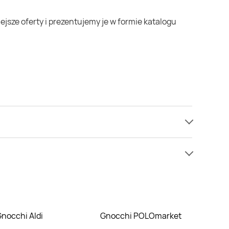
e mamy informacji o cenach na gnocchi w sieci
zaj.
Gnocchi Aldi
Gnocchi POLOmarket