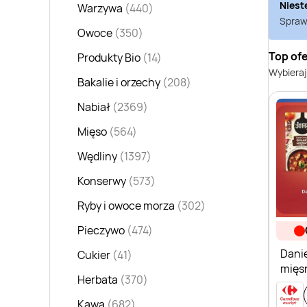
Niest
Warzywa
(440)
Sprawd
Owoce
(350)
Top ofe
Produkty Bio
(14)
Wybieraj
Bakalie i orzechy
(208)
Nabiał
(2369)
Mięso
(564)
Wędliny
(1397)
Konserwy
(573)
Ryby i owoce morza
(302)
Pieczywo
(474)
Dani
Cukier
(41)
mięsn
Herbata
(370)
Kawa
(682)