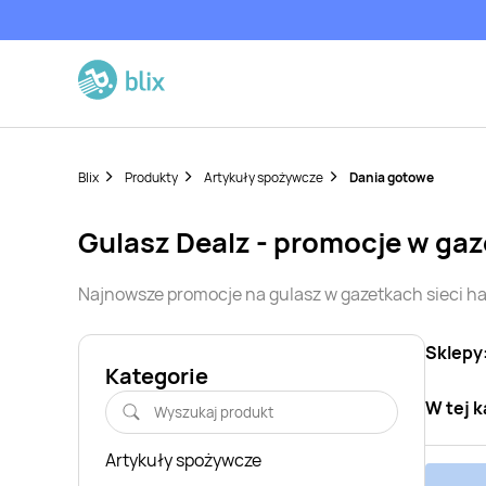
Blix
Produkty
Artykuły spożywcze
Dania gotowe
gulasz
Dealz
- promocje w ga
Najnowsze promocje na
gulasz
w gazetkach sieci 
Sklepy
Kategorie
W tej k
Artykuły spożywcze