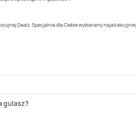
zienia najtańszych ofert na gulasz. W tej chwili jednak nie m
a gulasz?
arket, Twój Market. Wejdź na Blix.pl i sprawdź, co możesz kupi