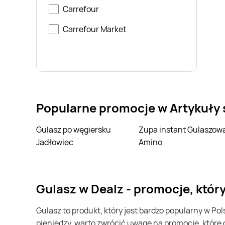
Carrefour
Carrefour Market
Popularne promocje w Artykuły
Gulasz po węgiersku
Zupa instant Gulaszowa
Jadłowiec
Amino
gulasz w Dealz - promocje, któ
gulasz to produkt, który jest bardzo popularny w Polsce i na całym świecie. Często możesz go kupić w Dealz. Jeśli chcesz kupić gulasz i chcesz zaoszczędzić trochę
pieniędzy, warto zwrócić uwagę na promocje, które