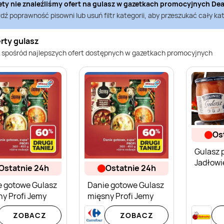
ety nie znaleźliśmy ofert na
gulasz
w gazetkach promocyjnych
Dea
ź poprawność pisowni lub usuń filtr kategorii, aby przeszukać cały kat
rty gulasz
 spośród najlepszych ofert dostępnych w gazetkach promocyjnych
o
Gulasz 
Jadłowi
ostatnie 24h
ostatnie 24h
e gotowe Gulasz
Danie gotowe Gulasz
y Profi Jemy
mięsny Profi Jemy
ZOBACZ
ZOBACZ