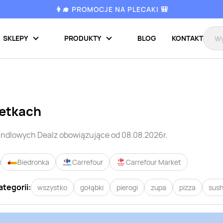
👩‍🎓 PROMOCJE NA PLECAKI 🎒
SKLEPY
PRODUKTY
BLOG
KONTAKT
zetkach
handlowych
Dealz
obowiązujące od 08.08.2026r.
:
Biedronka
Carrefour
Carrefour Market
ategorii:
wszystko
gołąbki
pierogi
zupa
pizza
sush