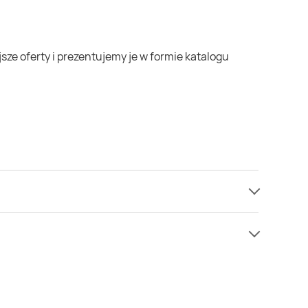
amy informacji o cenach na gulasz w sieci Dealz.
ć w niższej cenie niż zazwyczaj.