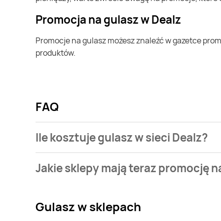
Promocja na gulasz w Dealz
Promocje na gulasz możesz znaleźć w gazetce promocyjnej Dealz. Specjalnie dla Ciebie wybieramy najatrakcyjniejsze oferty i prezentujemy je w formie katalogu
produktów.
FAQ
Ile kosztuje gulasz w sieci Dealz?
Stale przeszukujemy gazetki promocyjne w celu znale
Jakie sklepy mają teraz promocję n
Aktualnie mamy oferty m.in. z Carrefour, Carrefour M
Gulasz
w sklepach