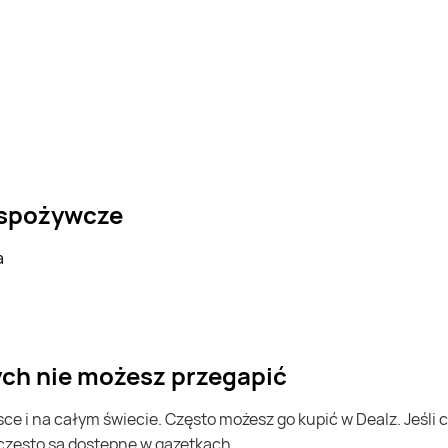
 spożywcze
rych nie możesz przegapić
 często są dostępne w gazetkach.