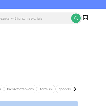
i
barszcz czerwony
tortellini
gnocchi
lasagne
pierogi