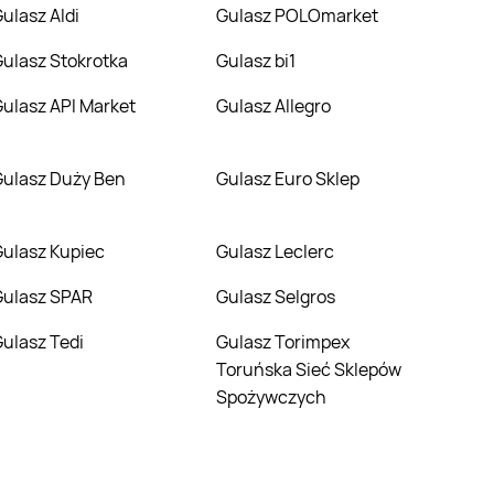
Gulasz Aldi
Gulasz POLOmarket
Gulasz Stokrotka
Gulasz bi1
Gulasz API Market
Gulasz Allegro
Gulasz Duży Ben
Gulasz Euro Sklep
Gulasz Kupiec
Gulasz Leclerc
Gulasz SPAR
Gulasz Selgros
Gulasz Tedi
Gulasz Torimpex
Toruńska Sieć Sklepów
Spożywczych