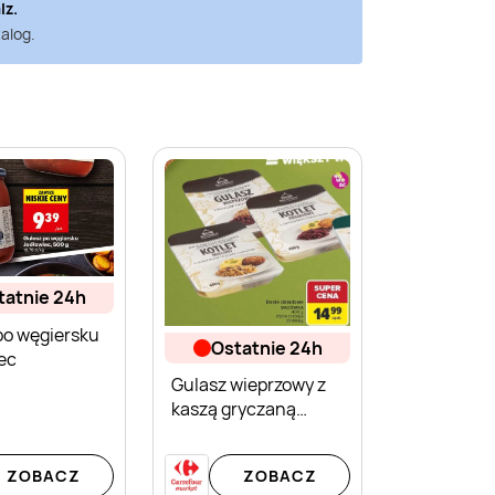
lz
.
alog.
statnie 24h
po węgiersku
ostatnie 24h
ec
Gulasz wieprzowy z
kaszą gryczaną
Bacówka
ZOBACZ
ZOBACZ