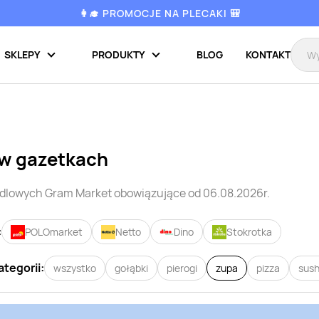
👩‍🎓 PROMOCJE NA PLECAKI 🎒
SKLEPY
PRODUKTY
BLOG
KONTAKT
 w gazetkach
ndlowych
Gram Market
obowiązujące od 06.08.2026r.
:
POLOmarket
Netto
Dino
Stokrotka
ategorii:
wszystko
gołąbki
pierogi
zupa
pizza
sush