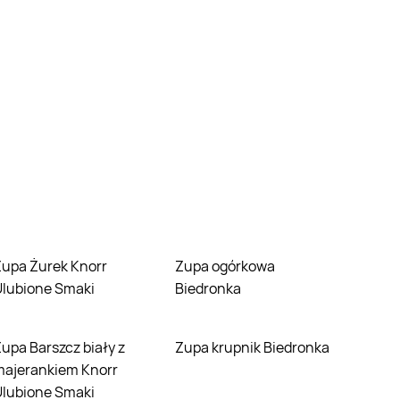
norr
Zupa ogórkowa
Ulubione Smaki
Biedronka
ły z
Zupa krupnik Biedronka
majerankiem Knorr
Ulubione Smaki