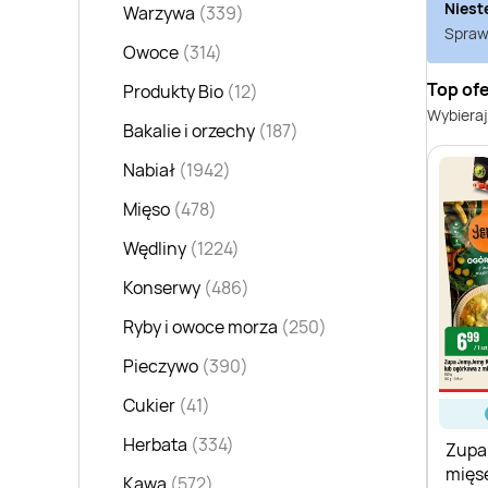
Niest
Warzywa
(339)
Sprawd
Owoce
(314)
Top of
Produkty Bio
(12)
Wybieraj
Bakalie i orzechy
(187)
Nabiał
(1942)
Mięso
(478)
Wędliny
(1224)
Konserwy
(486)
Ryby i owoce morza
(250)
Pieczywo
(390)
Cukier
(41)
Herbata
(334)
Zupa
mięs
Kawa
(572)