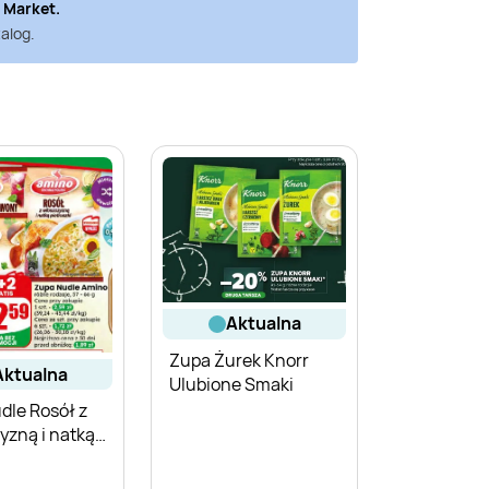
 Market
.
alog.
aktualna
Zupa Żurek Knorr
aktualna
Ulubione Smaki
dle Rosół z
yzną i natką
zki Amino