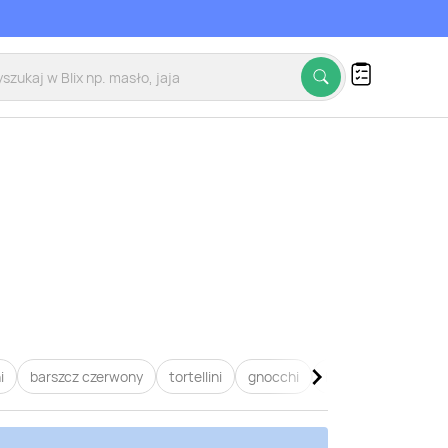
i
barszcz czerwony
tortellini
gnocchi
lasagne
pierogi