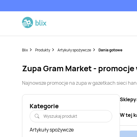
Blix
Produkty
Artykuły spożywcze
Dania gotowe
zupa
Gram Market
- promocje
Najnowsze promocje na
zupa
w gazetkach sieci ha
Sklepy
Kategorie
W tej k
Artykuły spożywcze