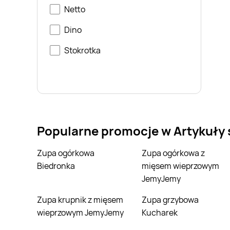
Netto
Dino
Stokrotka
Popularne promocje w Artykuły
Zupa ogórkowa
Zupa ogórkowa z
Biedronka
mięsem wieprzowym
JemyJemy
Zupa krupnik z mięsem
Zupa grzybowa
wieprzowym JemyJemy
Kucharek