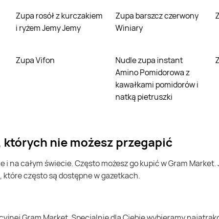
Zupa rosół z kurczakiem
Zupa barszcz czerwony
i ryżem Jemy Jemy
Winiary
Zupa Vifon
Nudle zupa instant
Amino Pomidorowa z
kawałkami pomidorów i
natką pietruszki
, których nie możesz przegapić
, które często są dostępne w gazetkach.