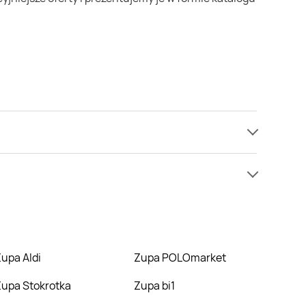
amy informacji o cenach na zupa w sieci Gram
ić w niższej cenie niż zazwyczaj.
Zupa Aldi
Zupa POLOmarket
Zupa Stokrotka
Zupa bi1