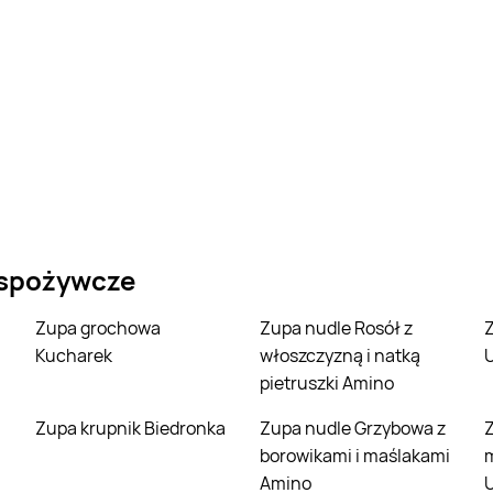
 spożywcze
Zupa grochowa
Zupa nudle Rosół z
Zupa Żurek K
Kucharek
włoszczyzną i natką
pietruszki Amino
Zupa krupnik Biedronka
Zupa nudle Grzybowa z
Zupa Barszcz bia
borowikami i maślakami
Amino