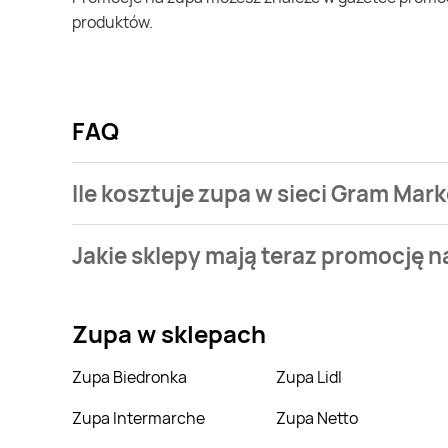
produktów.
FAQ
Ile kosztuje zupa w sieci Gram Mar
Stale przeszukujemy gazetki promocyjne w celu znal
Jakie sklepy mają teraz promocję n
Market.
Aktualnie mamy oferty m.in. z Intermarche, Stokrotk
Zupa
w sklepach
Zupa Biedronka
Zupa Lidl
Zupa Intermarche
Zupa Netto