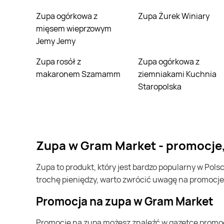
Zupa ogórkowa z
Zupa Żurek Winiary
mięsem wieprzowym
Jemy Jemy
Zupa rosół z
Zupa ogórkowa z
makaronem Szamamm
ziemniakami Kuchnia
Staropolska
zupa w Gram Market - promocje
zupa to produkt, który jest bardzo popularny w Polsce i na całym świecie. Często możesz go kupić w Gram Market. Jeśli chcesz kupić zupa i chcesz zaoszczędzić
trochę pieniędzy, warto zwrócić uwagę na promocje
Promocja na zupa w Gram Market
Promocje na zupa możesz znaleźć w gazetce promocyjnej Gram Market. Specjalnie dla Ciebie wybieramy najatrakcyjniejsze oferty i prezentujemy je w formie katalogu