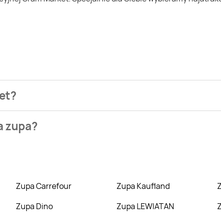
ket?
ezienia najtańszych ofert na zupa. W tej chwili jednak nie m
a zupa?
a, Carrefour Market. Wejdź na Blix.pl i sprawdź, co możesz kup
Zupa Carrefour
Zupa Kaufland
Zupa Dino
Zupa LEWIATAN