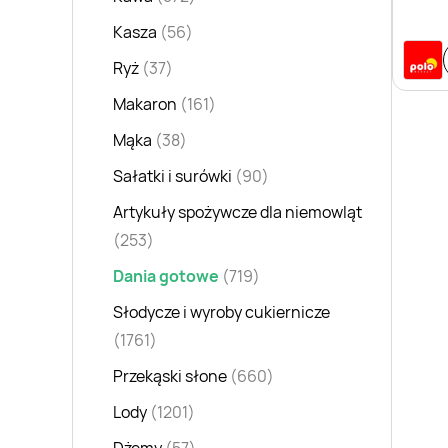
Jemy
Kasza
(56)
Ryż
(37)
Makaron
(161)
Mąka
(38)
Sałatki i surówki
(90)
Artykuły spożywcze dla niemowląt
(253)
Dania gotowe
(719)
Słodycze i wyroby cukiernicze
(1761)
Przekąski słone
(660)
Lody
(1201)