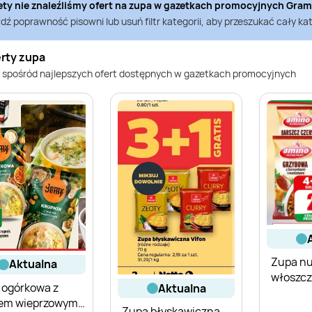
ety nie znaleźliśmy ofert na
zupa
w gazetkach promocyjnych
Gram
ź poprawność pisowni lub usuń filtr kategorii, aby przeszukać cały kat
erty zupa
 spośród najlepszych ofert dostępnych w gazetkach promocyjnych
Zupa nu
aktualna
włoszcz
 ogórkowa z
aktualna
pietrus
em wieprzowym
Zupa błyskawiczna