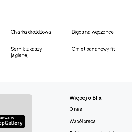
Chałka drożdżowa
Bigos na wędzonce
Sernik z kaszy
Omlet bananowy fit
jaglanej
Więcej o Blix
O nas
Współpraca