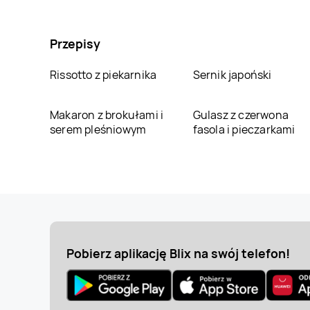
Przepisy
Rissotto z piekarnika
Sernik japoński
Makaron z brokułami i
Gulasz z czerwona
serem pleśniowym
fasola i pieczarkami
Pobierz aplikację Blix na swój telefon!