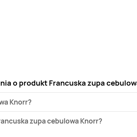
ania o produkt Francuska zupa cebulow
owa Knorr?
 sklepu. Niestety nie posiadamy danych o aktualnych promocj
Francuska zupa cebulowa Knorr?
puje w bazie naszych gazetek promocyjnych. Nie martw się! G