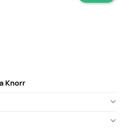
a Knorr
ach, jednak wśród archiwalnych ofert Francuska
dy tylko pojawi się ciekawa promocja na Francuska