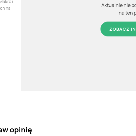
Makro i
Aktualnie nie p
ych na
na ten 
ZOBACZ IN
aw opinię