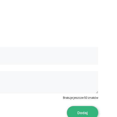
Brakuje jeszcze
50
znaków