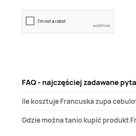
FAQ - najczęściej zadawane pyt
Ile kosztuje Francuska zupa cebul
Cena produktu różni się w zależności od wybranego
Gdzie można tanio kupić produkt 
zupa cebulowa Knorr kosztuje od 2,99 zł.
Francuska zupa cebulowa Knorr aktualnie nie wystę