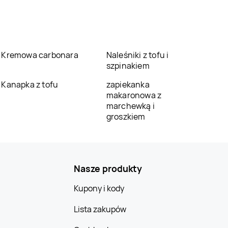
Kremowa carbonara
Naleśniki z tofu i
szpinakiem
Kanapka z tofu
zapiekanka
makaronowa z
marchewką i
groszkiem
Nasze produkty
Kupony i kody
Lista zakupów