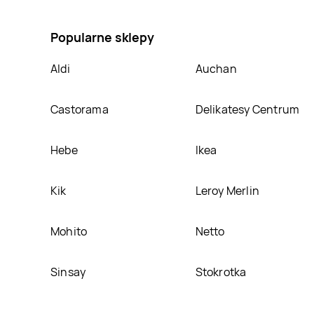
zupa cebulowa Knorr, umieścimy ją na naszej stroni
Popularne sklepy
Aldi
Auchan
Castorama
Delikatesy Centrum
Hebe
Ikea
Kik
Leroy Merlin
Mohito
Netto
Sinsay
Stokrotka