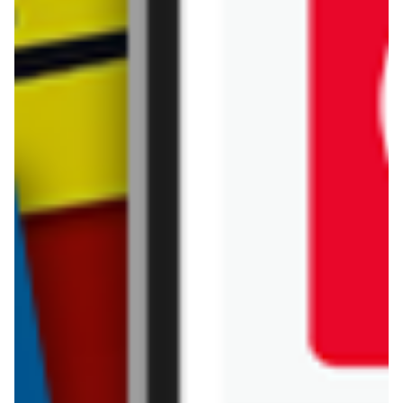
Centrum
Bonitki Duży Ben
Bonitki Euro Sklep
Bonitki Gama
Bonitki Globi
Bonitki Gram Market
Bonitki Groszek
Bonitki Kupiec
Bonitki Leclerc
Bonitki Makro
Bonitki Market Point
Bonitki Odido
Bonitki Prim Market
Bonitki SPAR
Bonitki Selgros
Bonitki Sklep Polski
Bonitki Społem - Blisko i
Korzystnie
Bonitki Supeco
Bonitki TOPAZ
Bonitki Tedi
Bonitki Torimpex