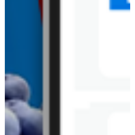
Makro
Carrefour Market
Kaufland
Selgros
Stokrotka
Tchibo
Allegro
Chata Polska
Netto
ABC
Euro Sklep
Groszek
LEWIATAN
Żabka
Auchan
AVIA Stacje Paliw
Chorten
Intermarche
Rossmann
SPAR