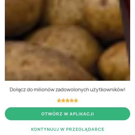
OWR
Kontakt
Nasze produkty
Kupony i kody
Lista zakupów
Cashback
Blix Ukraine
Dołącz do milionów zadowolonych użytkowników!
Niedziele handlowe
OTWÓRZ W APLIKACJI
Wszystkie prawa zastrzeżone 2026
Ustawienia plików cookies
Kanały RSS
KONTYNUUJ W PRZEGLĄDARCE