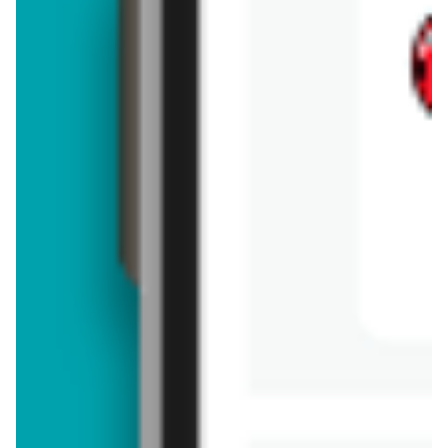
truskawkowym Bonitki
truskawkowym Bonitki
Ciastka szarlotki Bonitki
Ciastka jagodzianki
Bonitki
Ciastka O!Kulki kakaowe
Wafle nadziewane
Bonitki
orzechowe Bonitki
Wafle nadziewane
Maxi Wafelki orzechowe
chałwowe Bonitki
Bonitki
Biszkopty klasyczne
Maxi Wafelki kakaowe
Bonitki
Bonitki
Precelki z cukrem Bonitki
bonitki w Torimpex Toruńska Sieć Sklepów
Spożywczych - promocje, których nie
możesz przegapić