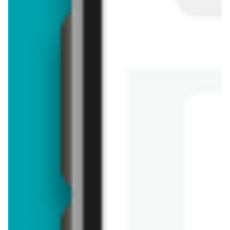
aktualna
aktualna
Biszkopty z nadzieniem
jagodowym Bonitki
Ciastka kremówki Bonitki
wiśniowe
ZOBACZ
ZOBACZ
KATEGORIE
FILTRY
Popularne promocje w Artykuły spożywcze
Ciastka Kruszynki z
Ciastka Kruszynki z
czekoladą Bonitki
czekoladą Bonitki
Biszkopty z nadzieniem
Biszkopty z nadzieniem