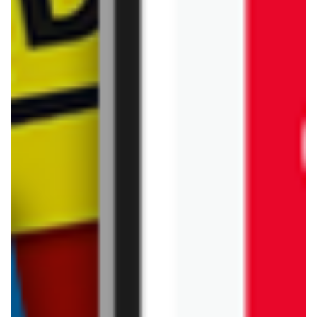
Bonitki Carrefour Express
Bonitki ABC
Bonitki API Market
Bonitki Allegro
Bonitki Arhelan
Bonitki Auchan
Bonitki Chata Polska
Bonitki Delikatesy
Centrum
Bonitki Duży Ben
Bonitki Euro Sklep
Bonitki Gama
Bonitki Globi
Bonitki Gram Market
Bonitki Groszek
Bonitki Kupiec
Bonitki Leclerc
Bonitki Makro
Bonitki Market Point
Bonitki Odido
Bonitki Prim Market