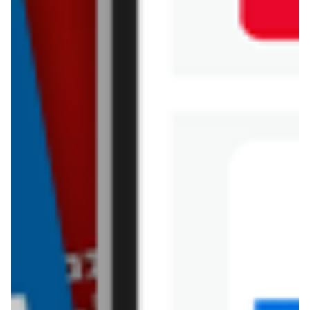
Bonitki SPAR
Bonitki Selgros
Bonitki Sklep Polski
Bonitki Społem - Blisko i
Korzystnie
Bonitki Supeco
Bonitki TOPAZ
Bonitki Tedi
Bonitki Torimpex
Toruńska Sieć Sklepów
Spożywczych
Bonitki Twój Market
Bonitki Wafelek
Bonitki emma MARKET
Bonitki Żabka
Sklepy z kategorii Artykuły spożywcze