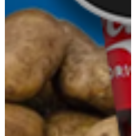
Odido
Sedal
Społem Częstochowa
Tomi Markt
TOPAZ
Pobierz aplikację Blix na swój telefon!
Więcej o Blix
O nas
Współpraca
Polityka prywatności
Polityka cookies
Regulamin