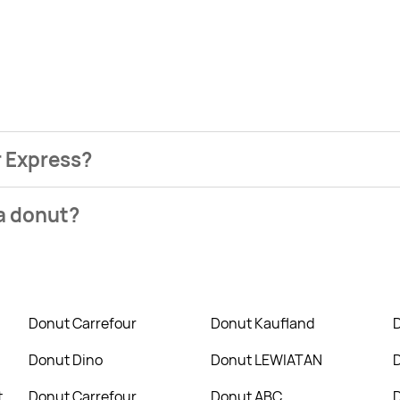
r Express?
ezienia najtańszych ofert na donut. W tej chwili jednak nie 
na donut?
, Twój Market. Wejdź na Blix.pl i sprawdź, co możesz kupić w 
Donut Carrefour
Donut Kaufland
Donut Dino
Donut LEWIATAN
t
Donut Carrefour
Donut ABC