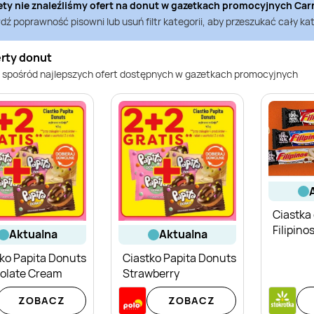
ety nie znaleźliśmy ofert na
donut
w gazetkach promocyjnych
Car
ź poprawność pisowni lub usuń filtr kategorii, aby przeszukać cały kat
erty donut
 spośród najlepszych ofert dostępnych w gazetkach promocyjnych
Ciastka
Filipino
aktualna
aktualna
ko Papita Donuts
Ciastko Papita Donuts
olate Cream
Strawberry
ZOBACZ
ZOBACZ