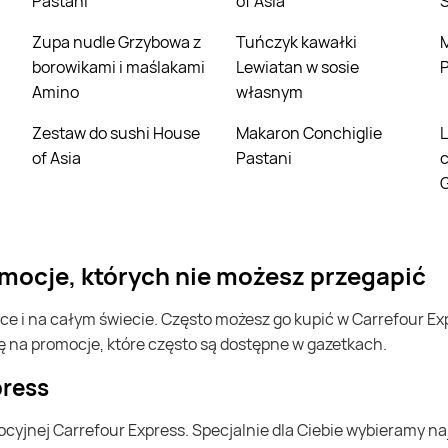
Pastani
of Asia
Zupa nudle Grzybowa z
Tuńczyk kawałki
Miniczekola
borowikami i maślakami
Lewiatan w sosie
P
Amino
własnym
Zestaw do sushi House
Makaron Conchiglie
Lody śmietankowe w
of Asia
Pastani
G
omocje, których nie możesz przegapić
ę na promocje, które często są dostępne w gazetkach.
press