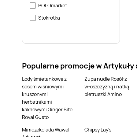
POLOmarket
Stokrotka
Popularne promocje w Artykuły
Lody śmietankowe z
Zupa nudle Rosół z
sosem wiśniowym i
włoszczyzną i natką
kruszonymi
pietruszki Amino
herbatnikami
kakaowymi Ginger Bite
Royal Gusto
Miniczekolada Wawel
Chipsy Lay's