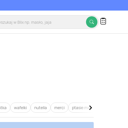
stka
wafelki
nutella
merci
ptasie mleczko
raffaello