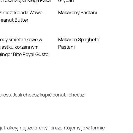
Sztuka Mięsa Mega Paka
Grycan
da Wawel
Makarony Pastani
eanut Butter
Makaron Spaghetti
ciastku korzennym
Pastani
inger Bite Royal Gusto