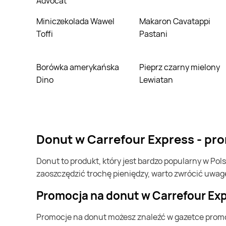
Advocat
Miniczekolada Wawel
Makaron Cavatappi
Toffi
Pastani
Borówka amerykańska
Pieprz czarny mielony
Dino
Lewiatan
donut w Carrefour Express - pr
donut to produkt, który jest bardzo popularny w Polsce i na całym świecie. Często możesz go kupić w Carrefour Express. Jeśli chcesz kupić donut i chcesz
zaoszczędzić trochę pieniędzy, warto zwrócić uwag
Promocja na donut w Carrefour Ex
Promocje na donut możesz znaleźć w gazetce promocyjnej Carrefour Express. Specjalnie dla Ciebie wybieramy najatrakcyjniejsze oferty i prezentujemy je w formie