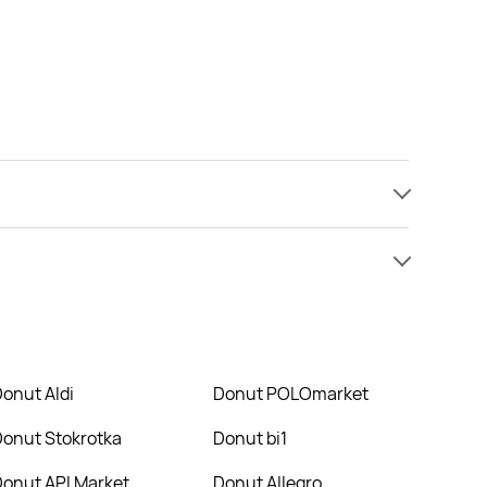
mamy informacji o cenach na donut w sieci Carrefour
niższej cenie niż zazwyczaj.
Donut Aldi
Donut POLOmarket
Donut Stokrotka
Donut bi1
Donut API Market
Donut Allegro