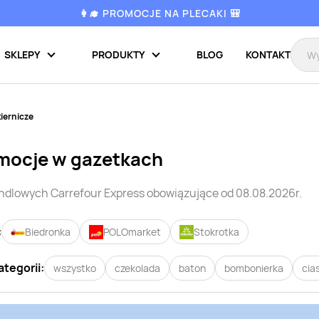
👩‍🎓 PROMOCJE NA PLECAKI 🎒
SKLEPY
PRODUKTY
BLOG
KONTAKT
iernicze
mocje w gazetkach
andlowych
Carrefour Express
obowiązujące od 08.08.2026r.
:
Biedronka
POLOmarket
Stokrotka
ategorii:
wszystko
czekolada
baton
bombonierka
cia