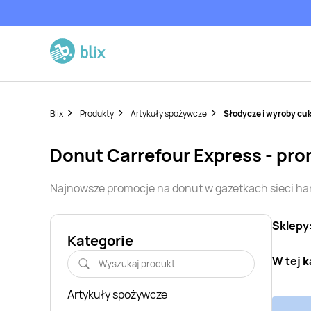
Blix
Produkty
Artykuły spożywcze
Słodycze i wyroby cuk
donut
Carrefour Express
- pro
Najnowsze promocje na
donut
w gazetkach sieci h
Sklepy
Kategorie
W tej k
Artykuły spożywcze