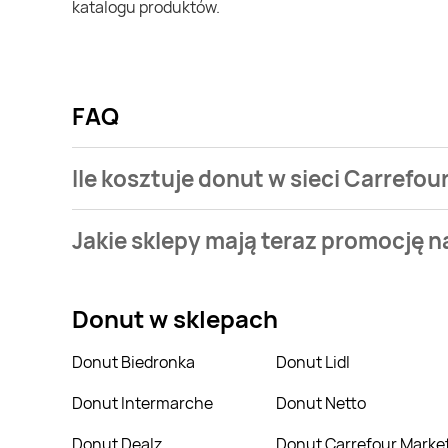
katalogu produktów.
FAQ
Ile kosztuje donut w sieci Carrefou
Stale przeszukujemy gazetki promocyjne w celu znal
Jakie sklepy mają teraz promocję 
Express.
Aktualnie mamy oferty m.in. z Biedronka, POLOmarket
Donut
w sklepach
Donut Biedronka
Donut Lidl
Donut Intermarche
Donut Netto
Donut Dealz
Donut Carrefour Marke