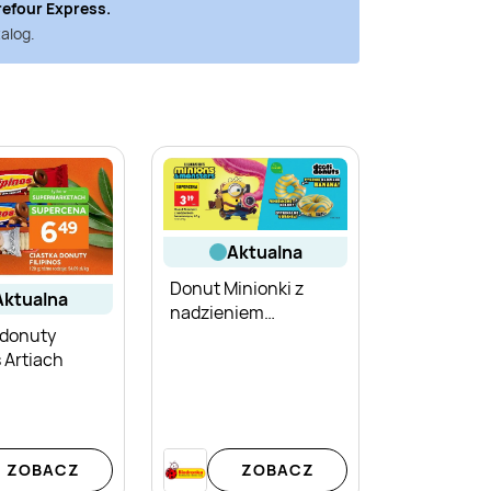
refour Express
.
alog.
aktualna
Donut Minionki z
aktualna
nadzieniem
 donuty
bananowym Dooti
s Artiach
Donuts
ZOBACZ
ZOBACZ