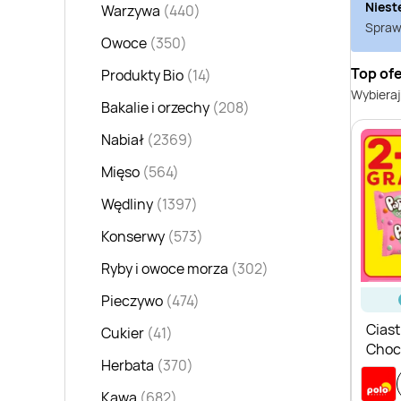
Niest
Warzywa
(440)
Sprawd
Owoce
(350)
Top of
Produkty Bio
(14)
Wybieraj
Bakalie i orzechy
(208)
Nabiał
(2369)
Mięso
(564)
Wędliny
(1397)
Konserwy
(573)
Ryby i owoce morza
(302)
Pieczywo
(474)
Ciast
Cukier
(41)
Choc
Herbata
(370)
Kawa
(682)