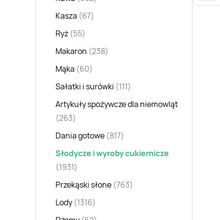
Kasza
(67)
Ryż
(55)
Makaron
(238)
Mąka
(60)
Sałatki i surówki
(111)
Artykuły spożywcze dla niemowląt
(263)
Dania gotowe
(817)
Słodycze i wyroby cukiernicze
(1931)
Przekąski słone
(763)
Lody
(1316)