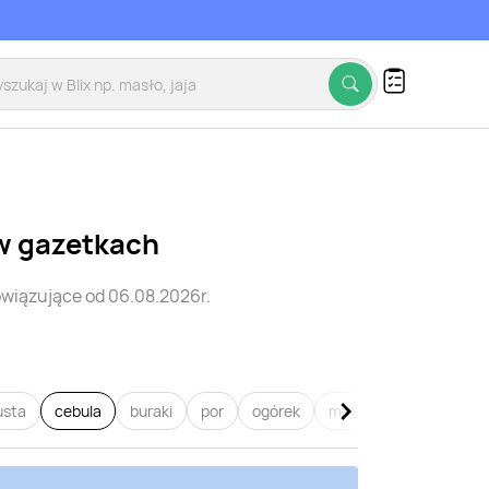
w gazetkach
wiązujące od 06.08.2026r.
usta
cebula
buraki
por
ogórek
marchew
pietruszk