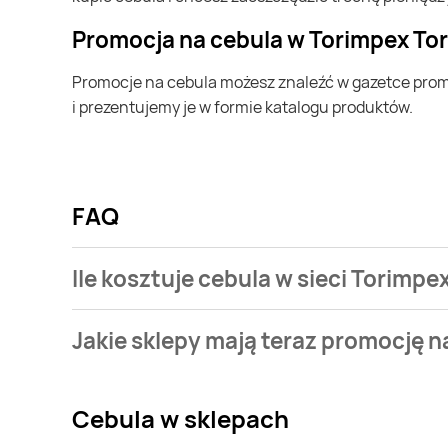
Promocja na cebula w Torimpex T
Promocje na cebula możesz znaleźć w gazetce promocyjnej Torimpex Toruńska Sieć Sklepów Spożywczych. Specjalnie dla Ciebie wybieramy najatrakcyjniejsze oferty
i prezentujemy je w formie katalogu produktów.
FAQ
Ile kosztuje cebula w sieci Torim
Stale przeszukujemy gazetki promocyjne w celu znal
Jakie sklepy mają teraz promocję n
Torimpex Toruńska Sieć Sklepów Spożywczych.
Aktualnie mamy oferty m.in. z Carrefour, Stokrotka, 
Cebula
w sklepach