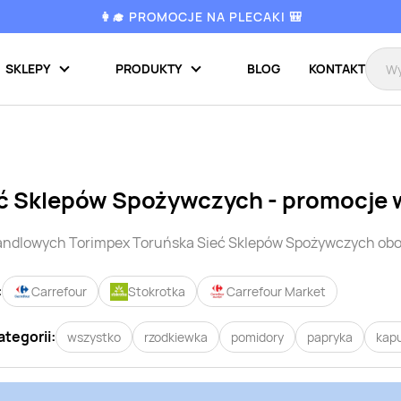
👩‍🎓 PROMOCJE NA PLECAKI 🎒
SKLEPY
PRODUKTY
BLOG
KONTAKT
eć Sklepów Spożywczych
- promocje 
handlowych
Torimpex Toruńska Sieć Sklepów Spożywczych
obo
:
Carrefour
Stokrotka
Carrefour Market
ategorii:
wszystko
rzodkiewka
pomidory
papryka
kap