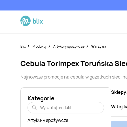
Blix
Produkty
Artykuły spożywcze
Warzywa
cebula
Torimpex Toruńska Si
Najnowsze promocje na
cebula
w gazetkach sieci 
Sklepy
Kategorie
W tej k
Artykuły spożywcze