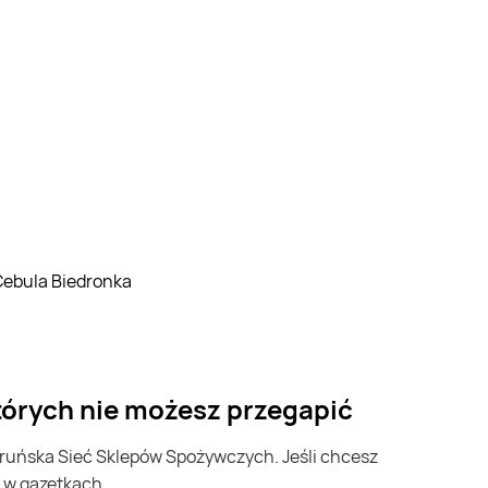
Cebula Biedronka
tórych nie możesz przegapić
e w gazetkach.