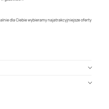
mamy informacji o cenach na cebula w sieci
w niższej cenie niż zazwyczaj.