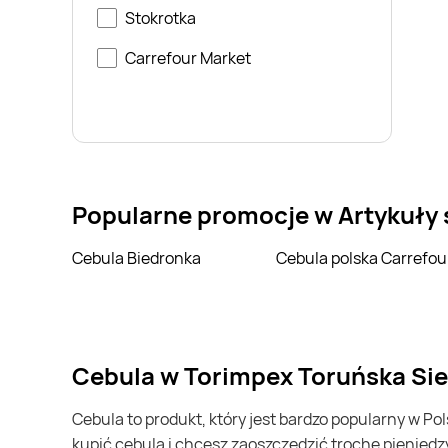
Stokrotka
Carrefour Market
Popularne promocje w Artykuły
Cebula Biedronka
Cebula polska Carrefou
cebula w Torimpex Toruńska Si
cebula to produkt, który jest bardzo popularny w Polsce i na całym świecie. Często możesz go kupić w Torimpex Toruńska Sieć Sklepów Spożywczych. Jeśli chcesz
kupić cebula i chcesz zaoszczędzić trochę pieniędz