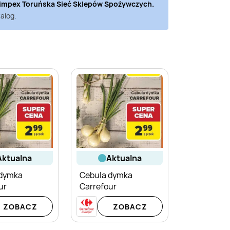
impex Toruńska Sieć Sklepów Spożywczych
.
alog.
aktualna
aktualna
 dymka
Cebula dymka
ur
Carrefour
ZOBACZ
ZOBACZ