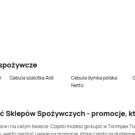
 spożywcze
r
Cebula szalotka Aldi
Cebula dymka polska
Netto
eć Sklepów Spożywczych - promocje, k
y, warto zwrócić uwagę na promocje, które często są dostępn