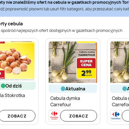
ety nie znaleźliśmy ofert na
cebula
w gazetkach promocyjnych
Tor
ź poprawność pisowni lub usuń filtr kategorii, aby przeszukać cały kat
rty cebula
 spośród najlepszych ofert dostępnych w gazetkach promocyjnych
od dziś
aktualna
la Stokrotka
Cebula dymka
Cebula
Carrefour
Carrefo
ZOBACZ
ZOBACZ