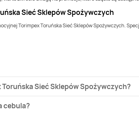
oruńska Sieć Sklepów Spożywczych
pex Toruńska Sieć Sklepów Spożywczych?
ezienia najtańszych ofert na cebula. W tej chwili jednak nie 
a cebula?
Carrefour Market. Wejdź na Blix.pl i sprawdź, co możesz kupić 