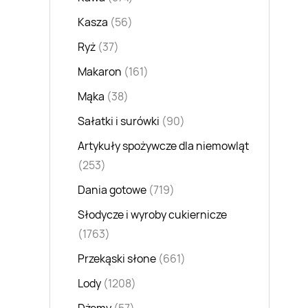
Kasza
(56)
Ryż
(37)
Makaron
(161)
Mąka
(38)
Sałatki i surówki
(90)
Artykuły spożywcze dla niemowląt
(253)
Dania gotowe
(719)
Słodycze i wyroby cukiernicze
(1763)
Przekąski słone
(661)
Lody
(1208)