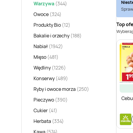
Niest
Warzywa
(344)
Sprawd
Owoce
(324)
Top ofe
Produkty Bio
(12)
Wybieraj
Bakalie i orzechy
(188)
Nabiał
(1942)
Mięso
(481)
Wędliny
(1226)
Konserwy
(489)
Ryby i owoce morza
(250)
Cebu
Pieczywo
(390)
Cukier
(41)
Herbata
(334)
Kawa
(574)