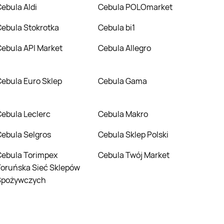
Cebula Aldi
Cebula POLOmarket
Cebula Stokrotka
Cebula bi1
Cebula API Market
Cebula Allegro
Cebula Euro Sklep
Cebula Gama
Cebula Leclerc
Cebula Makro
Cebula Selgros
Cebula Sklep Polski
impex
Cebula Twój Market
oruńska Sieć Sklepów
Spożywczych