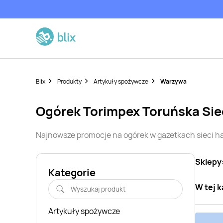
Blix
Produkty
Artykuły spożywcze
Warzywa
ogórek
Torimpex Toruńska Si
Najnowsze promocje na
ogórek
w gazetkach sieci 
Sklepy
Kategorie
W tej k
Artykuły spożywcze