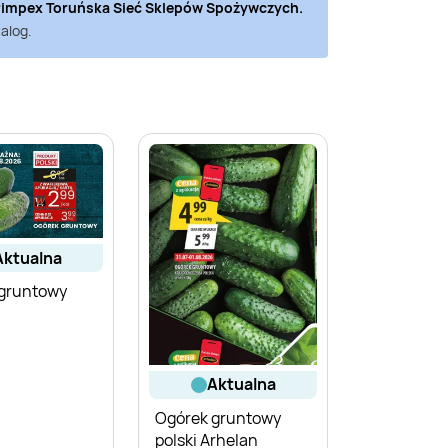
rimpex Toruńska Sieć Sklepów Spożywczych
.
alog.
aktualna
gruntowy
aktualna
Ogórek gruntowy
polski Arhelan