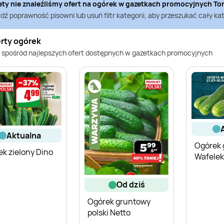
ety nie znaleźliśmy ofert na
ogórek
w gazetkach promocyjnych
To
ź poprawność pisowni lub usuń filtr kategorii, aby przeszukać cały kat
erty ogórek
 spośród najlepszych ofert dostępnych w gazetkach promocyjnych
aktualna
Ogórek 
k zielony Dino
Wafelek
od dziś
Ogórek gruntowy
polski Netto