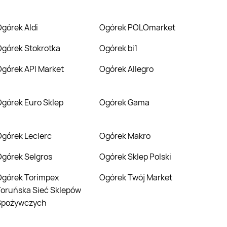
Ogórek Aldi
Ogórek POLOmarket
Ogórek Stokrotka
Ogórek bi1
Ogórek API Market
Ogórek Allegro
Ogórek Euro Sklep
Ogórek Gama
Ogórek Leclerc
Ogórek Makro
Ogórek Selgros
Ogórek Sklep Polski
impex
Ogórek Twój Market
oruńska Sieć Sklepów
Spożywczych