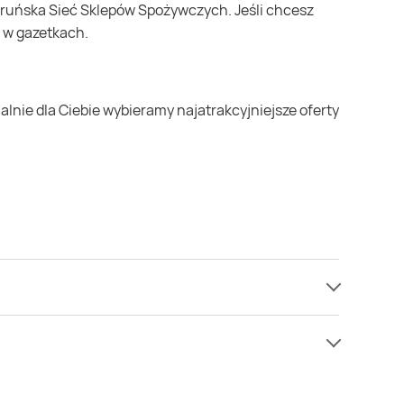
e w gazetkach.
mamy informacji o cenach na ogórek w sieci
j cenie niż zazwyczaj.