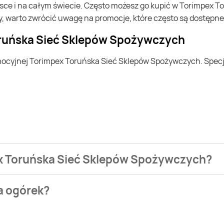
y, warto zwrócić uwagę na promocje, które często są dostępn
oruńska Sieć Sklepów Spożywczych
pex Toruńska Sieć Sklepów Spożywczych?
ezienia najtańszych ofert na ogórek. W tej chwili jednak nie 
a ogórek?
 Wafelek. Wejdź na Blix.pl i sprawdź, co możesz kupić w niższe