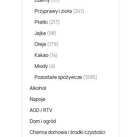
Dżemy
(57)
Przyprawy i zioła
(241)
Płatki
(217)
Jajka
(58)
Oleje
(179)
Kakao
(14)
Miody
(4)
Pozostałe spożywcze
(1595)
Alkohol
Napoje
AGD / RTV
Dom i ogród
Chemia domowa i środki czystości