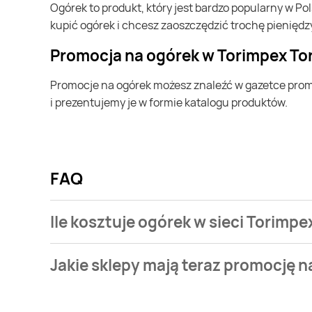
ogórek to produkt, który jest bardzo popularny w Polsce i na całym świecie. Często możesz go kupić w Torimpex Toruńska Sieć Sklepów Spożywczych. Jeśli chcesz
kupić ogórek i chcesz zaoszczędzić trochę pieniędz
Promocja na ogórek w Torimpex T
Promocje na ogórek możesz znaleźć w gazetce promocyjnej Torimpex Toruńska Sieć Sklepów Spożywczych. Specjalnie dla Ciebie wybieramy najatrakcyjniejsze oferty
i prezentujemy je w formie katalogu produktów.
FAQ
Ile kosztuje ogórek w sieci Torim
Stale przeszukujemy gazetki promocyjne w celu znal
Jakie sklepy mają teraz promocję n
Torimpex Toruńska Sieć Sklepów Spożywczych.
Aktualnie mamy oferty m.in. z Chorten, Market Point,