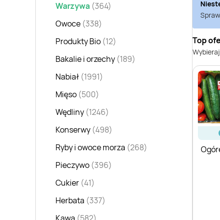
Niest
Warzywa
(364)
Sprawd
Owoce
(338)
Top of
Produkty Bio
(12)
Wybieraj
Bakalie i orzechy
(189)
Nabiał
(1991)
Mięso
(500)
Wędliny
(1246)
Konserwy
(498)
Ryby i owoce morza
(268)
Ogóre
Pieczywo
(396)
Cukier
(41)
Herbata
(337)
Kawa
(582)