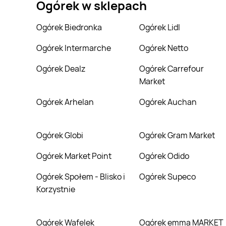
Ogórek
w sklepach
Ogórek Biedronka
Ogórek Lidl
Ogórek Intermarche
Ogórek Netto
Ogórek Dealz
Ogórek Carrefour
Market
Ogórek Arhelan
Ogórek Auchan
Ogórek Globi
Ogórek Gram Market
Ogórek Market Point
Ogórek Odido
Ogórek Społem - Blisko i
Ogórek Supeco
Korzystnie
Ogórek Wafelek
Ogórek emma MARKET