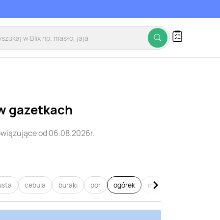
w gazetkach
wiązujące od 06.08.2026r.
usta
cebula
buraki
por
ogórek
marchew
pietruszk