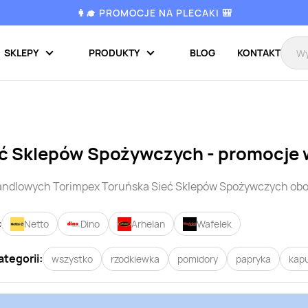
👩‍🎓 PROMOCJE NA PLECAKI 🎒
SKLEPY
PRODUKTY
BLOG
KONTAKT
eć Sklepów Spożywczych
- promocje 
handlowych
Torimpex Toruńska Sieć Sklepów Spożywczych
obo
:
Netto
Dino
Arhelan
Wafelek
ategorii:
wszystko
rzodkiewka
pomidory
papryka
kap