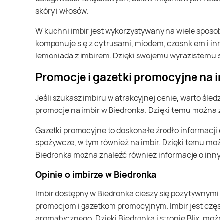
skóry i włosów.
W kuchni imbir jest wykorzystywany na wiele sposobów. Można go dodawać do zup, sosów, dań mięsnych, rybnych, warzywnych oraz wypieków. Imbir świetnie
komponuje się z cytrusami, miodem, czosnkiem i in
lemoniada z imbirem. Dzięki swojemu wyrazistemu 
Promocje i gazetki promocyjne na 
Jeśli szukasz imbiru w atrakcyjnej cenie, warto śledzić gazetki promocyjne Biedronka. Na stronie Blix, która agreguje gazetki różnych sklepów, można znaleźć aktualne
promocje na imbir w Biedronka. Dzięki temu można z
Gazetki promocyjne to doskonałe źródło informacji o najnowszych promocjach w Biedronka. Można w nich znaleźć wiele atrakcyjnych ofert na różne produkty
spożywcze, w tym również na imbir. Dzięki temu mo
Biedronka można znaleźć również informacje o inny
Opinie o imbirze w Biedronka
Imbir dostępny w Biedronka cieszy się pozytywnymi opiniami klientów. Klienci doceniają wysoką jakość produktu oraz konkurencyjne ceny, które są dostępne dzięki
promocjom i gazetkom promocyjnym. Imbir jest częst
aromatycznego. Dzięki Biedronka i stronie Blix, moż