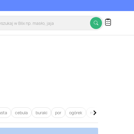
usta
cebula
buraki
por
ogórek
marchew
pietruszk