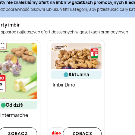
ety nie znaleźliśmy ofert na
imbir
w gazetkach promocyjnych
Bied
ź poprawność pisowni lub usuń filtr kategorii, aby przeszukać cały kat
rty imbir
 spośród najlepszych ofert dostępnych w gazetkach promocyjnych
aktualna
Imbir Dino
od dziś
 Intermarche
ZOBACZ
ZOBACZ