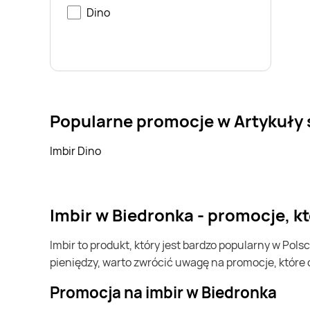
Dino
Popularne promocje w Artykuły
Imbir Dino
imbir w Biedronka - promocje, k
imbir to produkt, który jest bardzo popularny w Polsce i na całym świecie. Często możesz go kupić w Biedronka. Jeśli chcesz kupić imbir i chcesz zaoszczędzić trochę
pieniędzy, warto zwrócić uwagę na promocje, które
Promocja na imbir w Biedronka