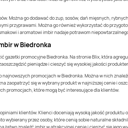
nymi przyprawami. Można go również wykorzystać do przygotow
smakowi i aromatowi imbir nadaje potrawom niepowtarzalnego
imbir w Biedronka
aoszczędzić pieniądze i cieszyć się wysokiej jakości produkt
żna zaopatrzyć się w wybrany produkt w najniższej cenie i os
ch promocjach, które mogą być interesujące dla klientów.
o wybierany przez osoby, które cenią sobie naturalne składni
na łatwo znaleźć imbir w atrakcyjnej cenie i cieszyć się jeg