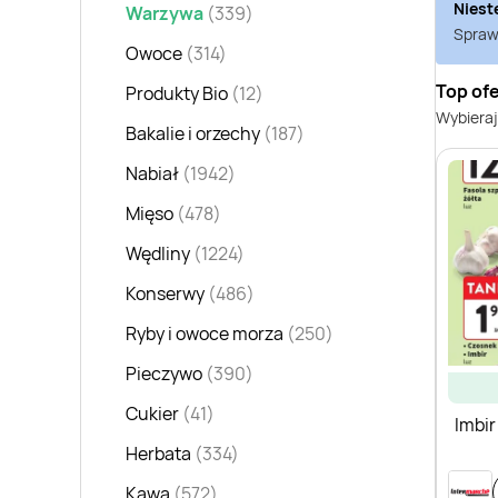
Niest
Warzywa
(339)
Sprawd
Owoce
(314)
Top ofe
Produkty Bio
(12)
Wybieraj
Bakalie i orzechy
(187)
Nabiał
(1942)
Mięso
(478)
Wędliny
(1224)
Konserwy
(486)
Ryby i owoce morza
(250)
Pieczywo
(390)
Cukier
(41)
Imbir
Herbata
(334)
Kawa
(572)