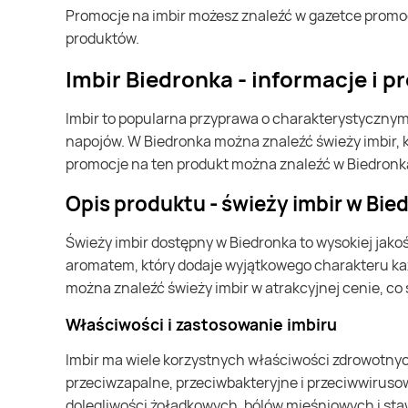
Promocje na imbir możesz znaleźć w gazetce promocyjnej Biedronka. Specjalnie dla Ciebie wybieramy najatrakcyjniejsze oferty i prezentujemy je w formie katalogu
produktów.
Imbir Biedronka - informacje i 
Imbir to popularna przyprawa o charakterystycznym smaku i zapachu. Jest wykorzystywany w kuchni na całym świecie, zarówno do przygotowywania potraw, jak i
napojów. W Biedronka można znaleźć świeży imbir, kt
promocje na ten produkt można znaleźć w Biedronk
Opis produktu - świeży imbir w Bie
Świeży imbir dostępny w Biedronka to wysokiej jakości produkt, który można wykorzystać w różnych potrawach. Charakteryzuje się intensywnym smakiem i
aromatem, który dodaje wyjątkowego charakteru każd
można znaleźć świeży imbir w atrakcyjnej cenie, co s
Właściwości i zastosowanie imbiru
Imbir ma wiele korzystnych właściwości zdrowotnych. Jest bogaty w witaminy, minerały i przeciwutleniacze, które wspierają nasz organizm. Ma działanie
przeciwzapalne, przeciwbakteryjne i przeciwwiru
dolegliwości żołądkowych, bólów mięśniowych i st