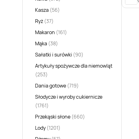
Kasza
(56)
Ryż
(37)
Makaron
(161)
Mąka
(38)
Sałatki i surówki
(90)
Artykuły spożywcze dla niemowląt
(253)
Dania gotowe
(719)
Słodycze i wyroby cukiernicze
(1761)
Przekąski słone
(660)
Lody
(1201)