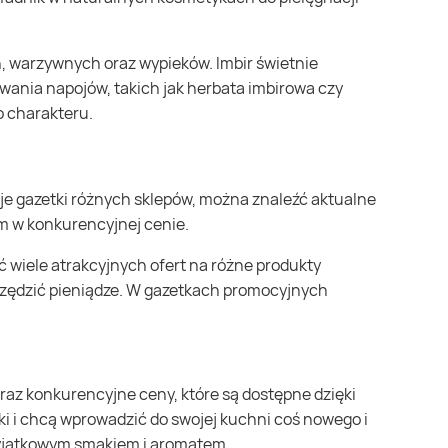
ania napojów, takich jak herbata imbirowa czy
 charakteru.
em w konkurencyjnej cenie.
zczędzić pieniądze. W gazetkach promocyjnych
ki i chcą wprowadzić do swojej kuchni coś nowego i
o wyjątkowym smakiem i aromatem.