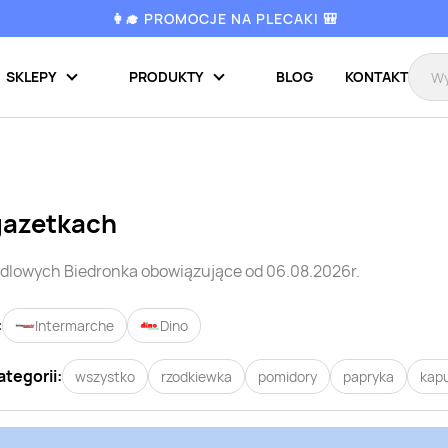
👩‍🎓 PROMOCJE NA PLECAKI 🎒
SKLEPY
PRODUKTY
BLOG
KONTAKT
gazetkach
ndlowych
Biedronka
obowiązujące od 06.08.2026r.
:
Intermarche
Dino
ategorii:
wszystko
rzodkiewka
pomidory
papryka
kap