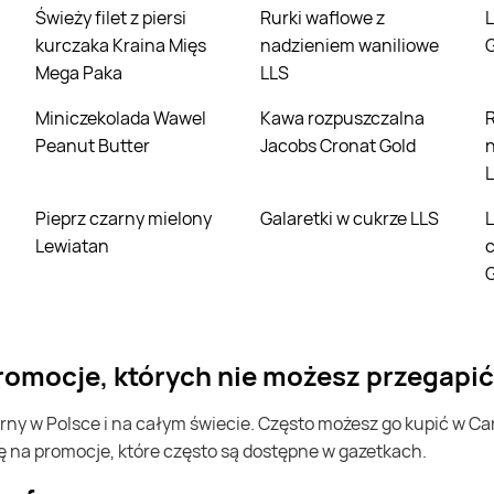
Świeży filet z piersi
Rurki waflowe z
Lody truskawkowe
kurczaka Kraina Mięs
nadzieniem waniliowe
Mega Paka
LLS
Miniczekolada Wawel
Kawa rozpuszczalna
Rurki waflow
Peanut Butter
Jacobs Cronat Gold
Pieprz czarny mielony
Galaretki w cukrze LLS
Lody śmietankowe w
Lewiatan
G
promocje, których nie możesz przegapić
ę na promocje, które często są dostępne w gazetkach.