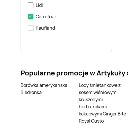
Lidl
Carrefour
Kaufland
Popularne promocje w Artykuły
Borówka amerykańska
Lody śmietankowe z
Biedronka
sosem wiśniowym i
kruszonymi
herbatnikami
kakaowymi Ginger Bite
Royal Gusto