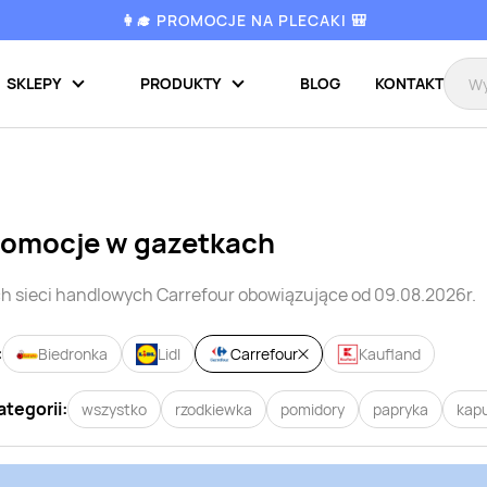
👩‍🎓 PROMOCJE NA PLECAKI 🎒
SKLEPY
PRODUKTY
BLOG
KONTAKT
romocje w gazetkach
h sieci handlowych
Carrefour
obowiązujące od 09.08.2026r.
:
Biedronka
Lidl
Carrefour
Kaufland
ategorii:
wszystko
rzodkiewka
pomidory
papryka
kap