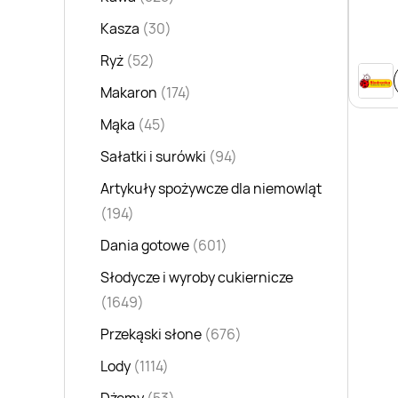
Kasza
(30)
Ryż
(52)
Makaron
(174)
Mąka
(45)
Sałatki i surówki
(94)
Artykuły spożywcze dla niemowląt
(194)
Dania gotowe
(601)
Słodycze i wyroby cukiernicze
(1649)
Przekąski słone
(676)
Lody
(1114)