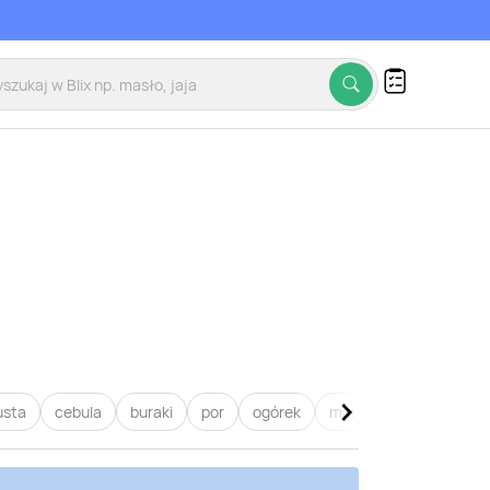
usta
cebula
buraki
por
ogórek
marchew
pietruszk