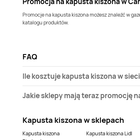
Promocja na kapusta kiszona w Ca
Promocje na kapusta kiszona możesz znaleźć w gazetce promocyjnej Carrefour. Specjalnie dla Ciebie wybieramy najatrakcyjniejsze oferty i prezentujemy je w formie
katalogu produktów.
FAQ
Ile kosztuje kapusta kiszona w siec
Stale przeszukujemy gazetki promocyjne w celu znal
Jakie sklepy mają teraz promocję n
kiszona w sieci Carrefour.
Stale przeszukujemy gazetki promocyjne sieci handl
kiszona.
Kapusta kiszona
w sklepach
Kapusta kiszona
Kapusta kiszona Lidl