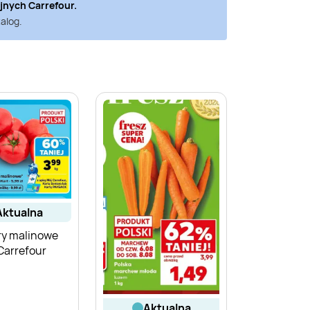
yjnych
Carrefour
.
alog.
aktualna
y malinowe
 Carrefour
aktualna