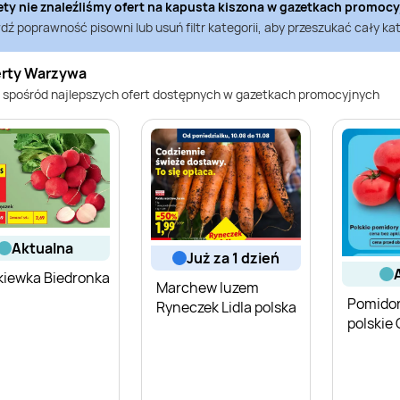
ety nie znaleźliśmy ofert na
kapusta kiszona
w gazetkach promoc
ź poprawność pisowni lub usuń filtr kategorii, aby przeszukać cały kat
erty Warzywa
 spośród najlepszych ofert dostępnych w gazetkach promocyjnych
aktualna
już za 1 dzień
kiewka Biedronka
Marchew luzem
Pomidor
Ryneczek Lidla polska
polskie