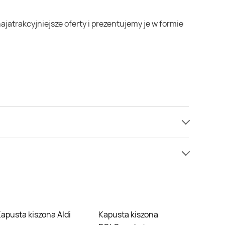
ednak nie mamy informacji o cenach na kapusta
nie nie oferują one żadnych rabatów na kapusta
Kapusta kiszona Aldi
Kapusta kiszona