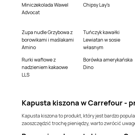
Miniczekolada Wawel
Chipsy Lay's
Advocat
Zupa nudle Grzybowa z
Tuńczyk kawałki
borowikami i maślakami
Lewiatan w sosie
Amino
własnym
Rurki waflowe z
Borówka amerykańska
nadzieniem kakaowe
Dino
LLS
kapusta kiszona w Carrefour - 
kapusta kiszona to produkt, który jest bardzo popularny w Polsce i na całym świecie. Często możesz go kupić w Carrefour. Jeśli chcesz kupić kapusta kiszona i chcesz
zaoszczędzić trochę pieniędzy, warto zwrócić uwag