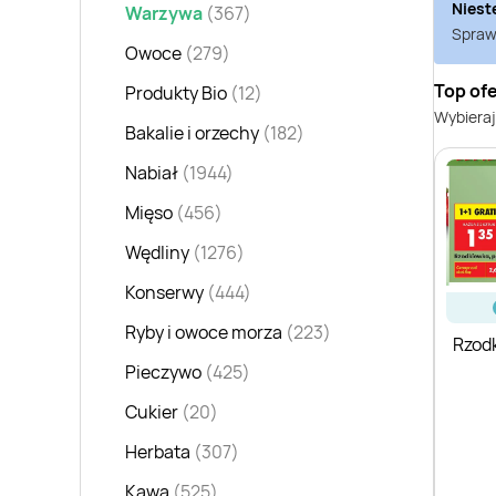
Niest
Warzywa
(367)
Sprawd
Owoce
(279)
Top of
Produkty Bio
(12)
Wybieraj
Bakalie i orzechy
(182)
Nabiał
(1944)
Mięso
(456)
Wędliny
(1276)
Konserwy
(444)
Ryby i owoce morza
(223)
Rzod
Pieczywo
(425)
Cukier
(20)
Herbata
(307)
Kawa
(525)