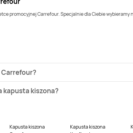
rrefour
i Carrefour?
ezienia najtańszych ofert na kapusta kiszona. W tej chwili j
a kapusta kiszona?
owych takich jak Biedronka, Lidl czy Auchan. Niestety aktual
Kapusta kiszona
Kapusta kiszona