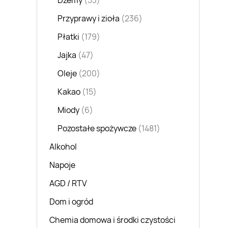
Dżemy
(53)
Przyprawy i zioła
(236)
Płatki
(179)
Jajka
(47)
Oleje
(200)
Kakao
(15)
Miody
(6)
Pozostałe spożywcze
(1481)
Alkohol
Napoje
AGD / RTV
Dom i ogród
Chemia domowa i środki czystości