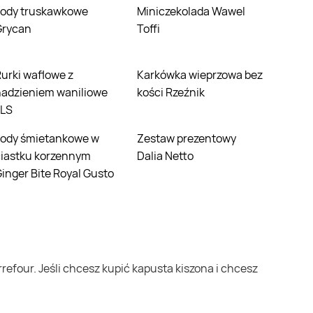
Miniczekolada Wawel
Grycan
Toffi
e z
Karkówka wieprzowa bez
nadzieniem waniliowe
kości Rzeźnik
LLS
Zestaw prezentowy
ciastku korzennym
Dalia Netto
inger Bite Royal Gusto