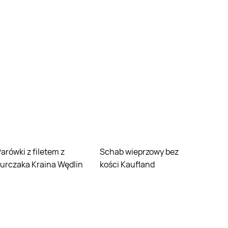
em z
Schab wieprzowy bez
urczaka Kraina Wędlin
kości Kaufland