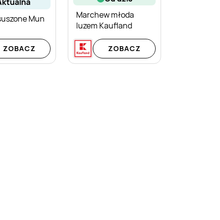
aktualna
Marchew młoda
suszone Mun
luzem Kaufland
ZOBACZ
ZOBACZ