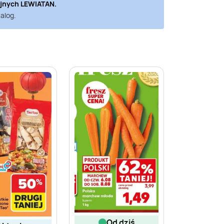
yjnych
LEWIATAN
.
alog.
od dziś