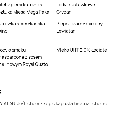
Lody truskawkowe
Sztuka Mięsa Mega Paka
Grycan
ńska
Pieprz czarny mielony
Dino
Lewiatan
Mleko UHT 2,0% Łaciate
mascarpone z sosem
malinowym Royal Gusto
ć