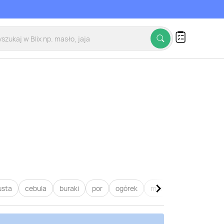
usta
cebula
buraki
por
ogórek
marchew
pietruszk