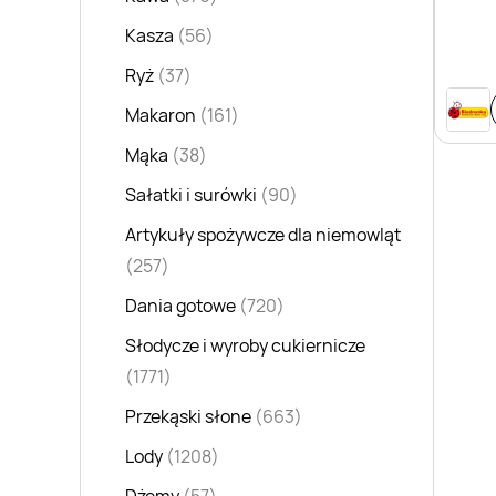
Kasza
(56)
Ryż
(37)
Makaron
(161)
Mąka
(38)
Sałatki i surówki
(90)
Artykuły spożywcze dla niemowląt
(257)
Dania gotowe
(720)
Słodycze i wyroby cukiernicze
(1771)
Przekąski słone
(663)
Lody
(1208)