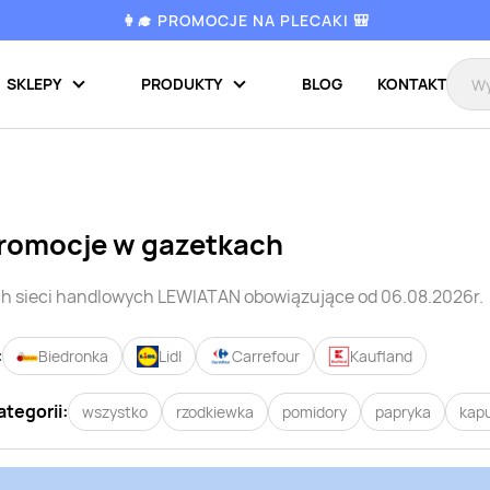
👩‍🎓 PROMOCJE NA PLECAKI 🎒
SKLEPY
PRODUKTY
BLOG
KONTAKT
romocje w gazetkach
h sieci handlowych
LEWIATAN
obowiązujące od 06.08.2026r.
:
Biedronka
Lidl
Carrefour
Kaufland
ategorii:
wszystko
rzodkiewka
pomidory
papryka
kap