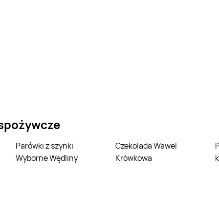
 spożywcze
Parówki z szynki
Czekolada Wawel
Parówki z filet
Wyborne Wędliny
Krówkowa
k