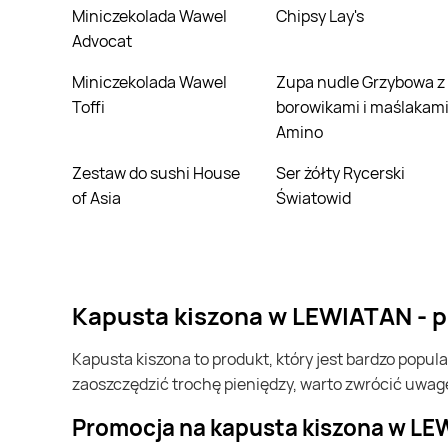
Miniczekolada Wawel
Chipsy Lay's
Advocat
Miniczekolada Wawel
Zupa nudle Grzybowa z
Toffi
borowikami i maślakam
Amino
Zestaw do sushi House
Ser żółty Rycerski
of Asia
Światowid
kapusta kiszona w LEWIATAN - 
kapusta kiszona to produkt, który jest bardzo popularny w Polsce i na całym świecie. Często możesz go kupić w LEWIATAN. Jeśli chcesz kupić kapusta kiszona i chcesz
zaoszczędzić trochę pieniędzy, warto zwrócić uwag
Promocja na kapusta kiszona w L