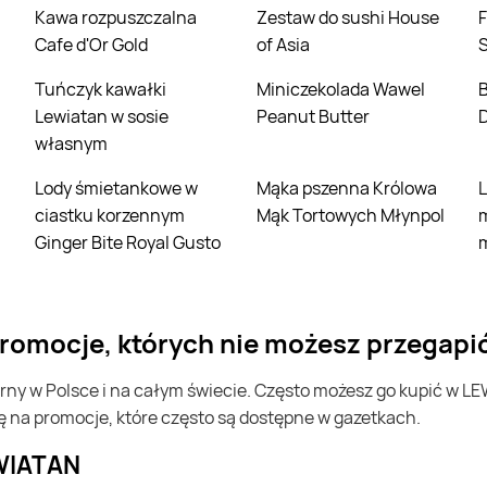
Kawa rozpuszczalna
Zestaw do sushi House
Filet z piersi kurczaka
Cafe d'Or Gold
of Asia
Tuńczyk kawałki
Miniczekolada Wawel
Borówka ameryka
i
Lewiatan w sosie
Peanut Butter
własnym
Lody śmietankowe w
Mąka pszenna Królowa
Lody o smaku
ciastku korzennym
Mąk Tortowych Młynpol
Ginger Bite Royal Gusto
promocje, których nie możesz przegapi
ę na promocje, które często są dostępne w gazetkach.
EWIATAN