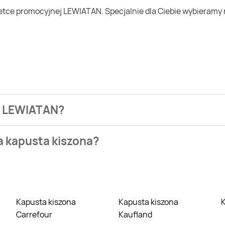
ci LEWIATAN?
ezienia najtańszych ofert na kapusta kiszona. W tej chwili j
a kapusta kiszona?
owych takich jak Biedronka, Lidl czy Auchan. Niestety aktual
Kapusta kiszona
Kapusta kiszona
Carrefour
Kaufland