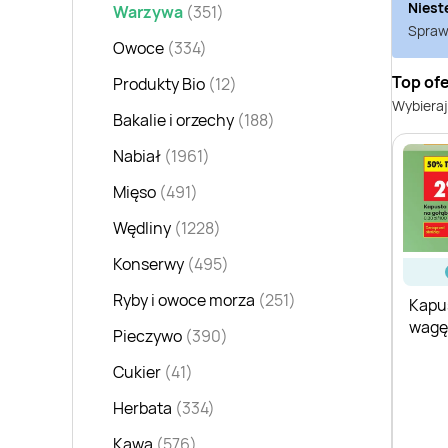
Niest
Warzywa
(351)
Sprawd
Owoce
(334)
Top of
Produkty Bio
(12)
Wybieraj
Bakalie i orzechy
(188)
Nabiał
(1961)
Mięso
(491)
Wędliny
(1228)
Konserwy
(495)
Ryby i owoce morza
(251)
Kapus
wagę
Pieczywo
(390)
Cukier
(41)
Herbata
(334)
Kawa
(576)