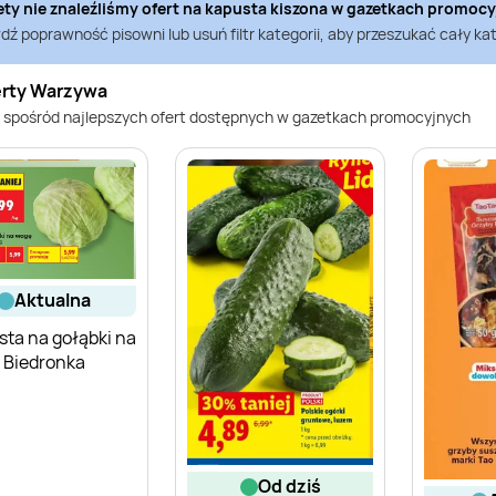
ety nie znaleźliśmy ofert na
kapusta kiszona
w gazetkach promoc
ź poprawność pisowni lub usuń filtr kategorii, aby przeszukać cały kat
erty Warzywa
 spośród najlepszych ofert dostępnych w gazetkach promocyjnych
aktualna
ta na gołąbki na
 Biedronka
od dziś