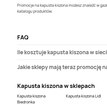
Promocje na kapusta kiszona możesz znaleźć w gazetce promocyjnej LEWIATAN. Specjalnie dla Ciebie wybieramy najatrakcyjniejsze oferty i prezentujemy je w formie
katalogu produktów.
FAQ
Ile kosztuje kapusta kiszona w sie
Stale przeszukujemy gazetki promocyjne w celu znal
Jakie sklepy mają teraz promocję n
kiszona w sieci LEWIATAN.
Stale przeszukujemy gazetki promocyjne sieci handl
kiszona.
Kapusta kiszona
w sklepach
Kapusta kiszona
Kapusta kiszona Lidl
Biedronka