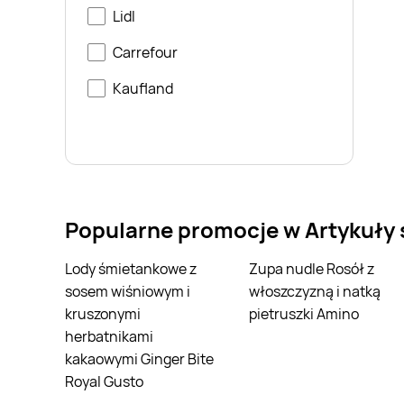
Lidl
Carrefour
Kaufland
Popularne promocje w Artykuły
Lody śmietankowe z
Zupa nudle Rosół z
sosem wiśniowym i
włoszczyzną i natką
kruszonymi
pietruszki Amino
herbatnikami
kakaowymi Ginger Bite
Royal Gusto