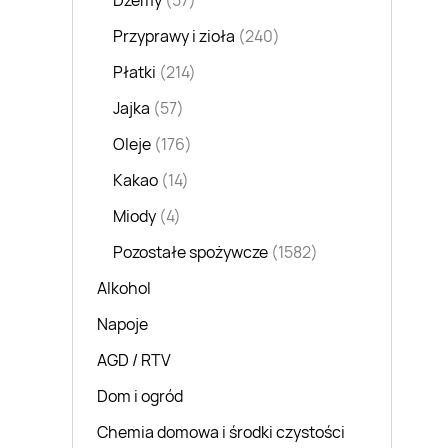
Dżemy
(57)
Przyprawy i zioła
(240)
Płatki
(214)
Jajka
(57)
Oleje
(176)
Kakao
(14)
Miody
(4)
Pozostałe spożywcze
(1582)
Alkohol
Napoje
AGD / RTV
Dom i ogród
Chemia domowa i środki czystości