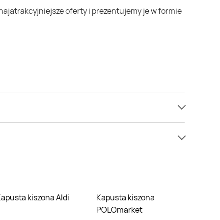
ednak nie mamy informacji o cenach na kapusta
nie nie oferują one żadnych rabatów na kapusta
Kapusta kiszona Aldi
Kapusta kiszona
POLOmarket