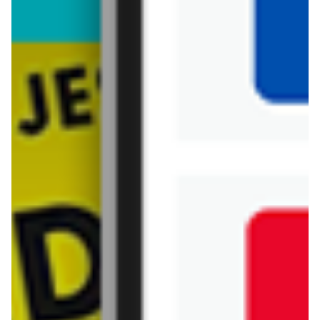
w niższej cenie niż zazwyczaj.
Kapusta Biedronka
Kapusta Lidl
Kapusta Carrefour
Kapusta Kaufland
Kapusta Aldi
Kapusta POLOmarket
Kapusta Intermarche
Kapusta Netto
Kapusta Dino
Kapusta LEWIATAN
Kapusta Stokrotka
Kapusta bi1
Kapusta Dealz
Kapusta Carrefour
Market
Kapusta Carrefour
Kapusta ABC
Express
Kapusta API Market
Kapusta Allegro
Kapusta Arhelan
Kapusta Auchan