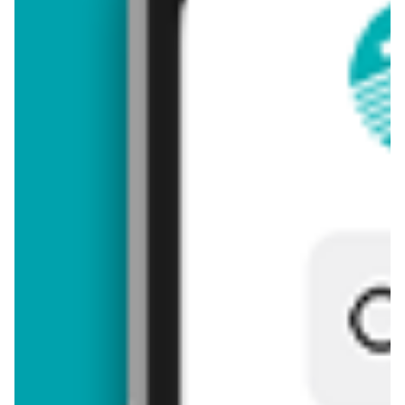
wagę Biedronka
ostatnie 24h
Kapusta wczesna polska
Netto
ZOBACZ
ZOBACZ