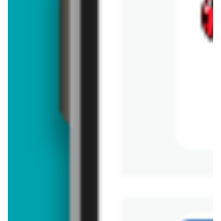
Popularne promocje w Artykuły spożywcze
Kapusta gołąbkowa Aldi
Kapusta wczesna polska
Netto
Kapusta czerwona Dino
Kapusta biała młoda
Delfin
Kapusta pekińska Delfin
kapusta w Społem - Blisko i Korzystnie -
promocje, których nie możesz przegapić
kapusta to produkt, który jest bardzo popularny w
Polsce i na całym świecie. Często możesz go kupić w
Społem - Blisko i Korzystnie. Jeśli chcesz kupić kapusta
i chcesz zaoszczędzić trochę pieniędzy, warto zwrócić
uwagę na promocje, które często są dostępne w
gazetkach.