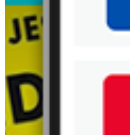
Kapusta Aldi
Kapusta POLOmarket
Kapusta Intermarche
Kapusta Netto
Kapusta Dino
Kapusta LEWIATAN
Kapusta Stokrotka
Kapusta bi1
Kapusta Dealz
Kapusta Carrefour
Market
Kapusta Carrefour
Kapusta ABC
Express
Kapusta API Market
Kapusta Allegro
Kapusta Arhelan
Kapusta Auchan
Kapusta Chata Polska
Kapusta Delikatesy
Centrum