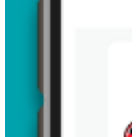
aktualna
Kapusta czerwona polska
Intermarche
aktualna
Kapusta czerwona Dino
ZOBACZ
ZOBACZ
KATEGORIE
FILTRY
Popularne promocje w Artykuły spożywcze