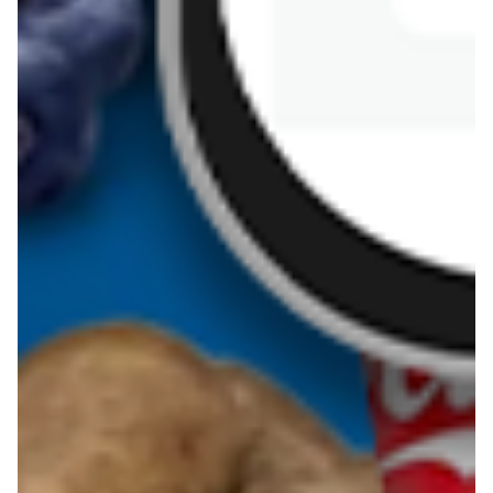
Tedi
Wafelek
API Market
Arhelan
Avita
Bingo
Bliski
Gama
Globi
Hitpol
Odido
Sedal
Społem Częstochowa
Tomi Markt
TOPAZ
Pobierz aplikację Blix na swój telefon!