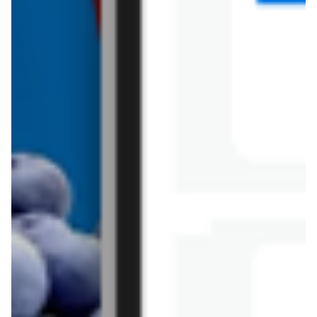
Biedronka Home
Kaufland
Carrefour Market
Selgros
Stokrotka
Tchibo
Chata Polska
Netto
ABC
emma MARKET
Euro Sklep
Groszek
Intermarche
LEWIATAN
Żabka
Allegro
Auchan
AVIA Stacje Paliw
Chorten
Rossmann