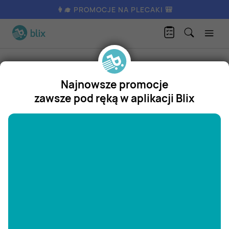
👩‍🎓 PROMOCJE NA PLECAKI 🎒
Produkty
Artykuły spożywcze
Warzywa
Najnowsze promocje
kapusta
Leclerc
- promocje w
zawsze pod ręką w aplikacji Blix
gazetkach
"/>
Najnowsze promocje na
kapusta
w gazetkach sieci
handlowych
Leclerc
obowiązujące od 08.08.2026r.
Sklepy:
Biedronka
Intermarche
Netto
Dino
W tej kategorii:
wszystko
rzodkiewka
pomidory
papryka
kapusta
cebu