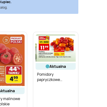
Kupiec
.
alog.
aktualna
Pomidory
papryczkowe
pomarańczowe na
wagę Biedronka
aktualna
y malinowe
olskie