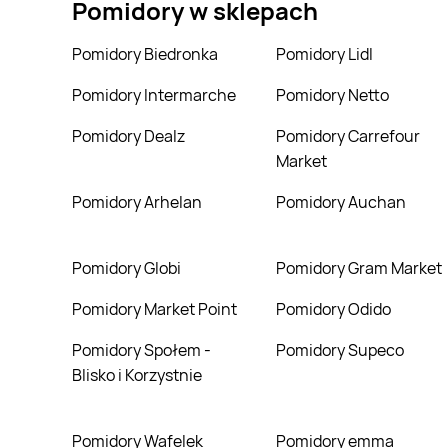
Pomidory
w sklepach
Pomidory Biedronka
Pomidory Lidl
Pomidory Intermarche
Pomidory Netto
Pomidory Dealz
Pomidory Carrefour
Market
Pomidory Arhelan
Pomidory Auchan
Pomidory Globi
Pomidory Gram Market
Pomidory Market Point
Pomidory Odido
Pomidory Społem -
Pomidory Supeco
Blisko i Korzystnie
Pomidory Wafelek
Pomidory emma