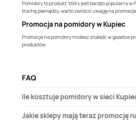
pomidory to produkt, który jest bardzo popularny w Polsce i na całym świecie. Często możesz go kupić w Kupiec. Jeśli chcesz kupić pomidory i chcesz zaoszczędzić
trochę pieniędzy, warto zwrócić uwagę na promocje
Promocja na pomidory w Kupiec
Promocje na pomidory możesz znaleźć w gazetce promocyjnej Kupiec. Specjalnie dla Ciebie wybieramy najatrakcyjniejsze oferty i prezentujemy je w formie katalogu
produktów.
FAQ
Ile kosztuje pomidory w sieci Kupie
Stale przeszukujemy gazetki promocyjne w celu znal
Jakie sklepy mają teraz promocję 
Kupiec.
Aktualnie mamy oferty m.in. z Carrefour, Kaufland, L