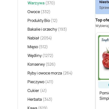
Niest
Warzywa
(370)
Sprawd
Owoce
(332)
Top of
Produkty Bio
(12)
Wybieraj
Bakalie i orzechy
(193)
Nabiał
(2054)
Mięso
(512)
Wędliny
(1272)
Konserwy
(526)
Ryby i owoce morza
(264)
Pieczywo
(411)
Cukier
(41)
Pomi
Simpl
Herbata
(343)
Kawa
(619)