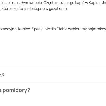
, które często są dostępne w gazetkach.
c?
ezienia najtańszych ofert na pomidory. W tej chwili jednak n
na pomidory?
eclerc. Wejdź na Blix.pl i sprawdź, co możesz kupić w niższej c