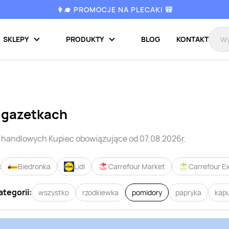
👩‍🎓 PROMOCJE NA PLECAKI 🎒
SKLEPY
PRODUKTY
BLOG
KONTAKT
 gazetkach
i handlowych
Kupiec
obowiązujące od 07.08.2026r.
:
Biedronka
Lidl
Carrefour Market
Carrefour E
ategorii:
wszystko
rzodkiewka
pomidory
papryka
kap