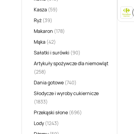
Kasza
(59)
Ryż
(39)
Makaron
(178)
Mąka
(42)
Sałatki i surówki
(90)
Artykuły spożywcze dla niemowląt
(258)
Dania gotowe
(740)
Słodycze i wyroby cukiernicze
(1833)
Przekąski słone
(696)
Lody
(1243)