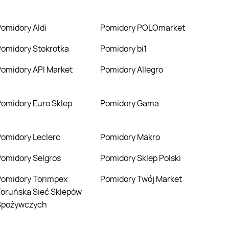
Pomidory Aldi
Pomidory POLOmarket
Pomidory Stokrotka
Pomidory bi1
Pomidory API Market
Pomidory Allegro
Pomidory Euro Sklep
Pomidory Gama
Pomidory Leclerc
Pomidory Makro
Pomidory Selgros
Pomidory Sklep Polski
mpex
Pomidory Twój Market
oruńska Sieć Sklepów
Spożywczych