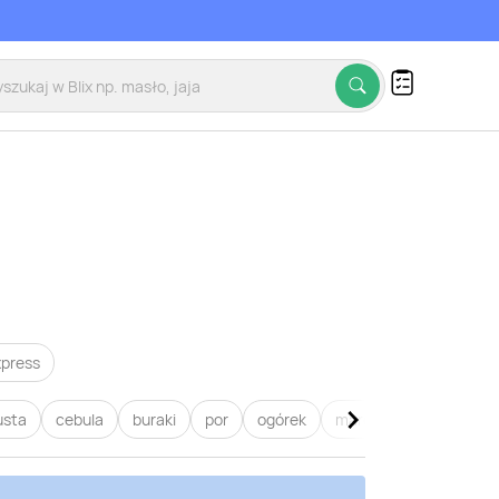
xpress
usta
cebula
buraki
por
ogórek
marchew
pietruszk