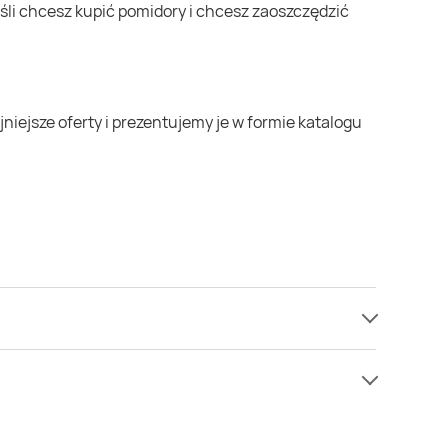
ie mamy informacji o cenach na pomidory w sieci
enie niż zazwyczaj.