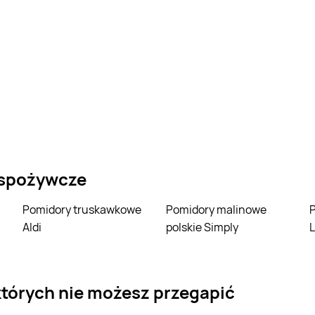
 spożywcze
Pomidory truskawkowe
Pomidory malinowe
Pomidory mali
Aldi
polskie Simply
L
których nie możesz przegapić