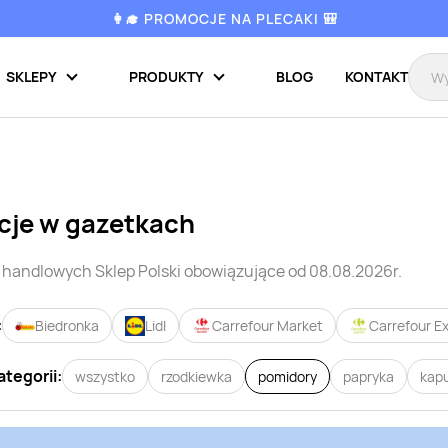
👩‍🎓 PROMOCJE NA PLECAKI 🎒
SKLEPY
PRODUKTY
BLOG
KONTAKT
cje w gazetkach
i handlowych
Sklep Polski
obowiązujące od 08.08.2026r.
:
Biedronka
Lidl
Carrefour Market
Carrefour E
ategorii:
wszystko
rzodkiewka
pomidory
papryka
kap