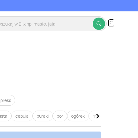
xpress
usta
cebula
buraki
por
ogórek
marchew
pietruszk