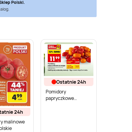
Sklep Polski
.
alog.
ostatnie 24h
Pomidory
papryczkowe
pomarańczowe na
wagę Biedronka
statnie 24h
y malinowe
olskie