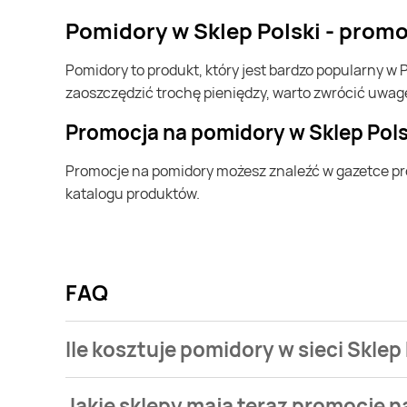
pomidory w Sklep Polski - prom
pomidory to produkt, który jest bardzo popularny w Polsce i na całym świecie. Często możesz go kupić w Sklep Polski. Jeśli chcesz kupić pomidory i chcesz
zaoszczędzić trochę pieniędzy, warto zwrócić uwag
Promocja na pomidory w Sklep Pols
Promocje na pomidory możesz znaleźć w gazetce promocyjnej Sklep Polski. Specjalnie dla Ciebie wybieramy najatrakcyjniejsze oferty i prezentujemy je w formie
katalogu produktów.
FAQ
Ile kosztuje pomidory w sieci Sklep
Stale przeszukujemy gazetki promocyjne w celu znal
Jakie sklepy mają teraz promocję 