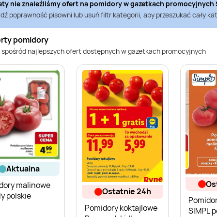
ety nie znaleźliśmy ofert na
pomidory
w gazetkach promocyjnych
ź poprawność pisowni lub usuń filtr kategorii, aby przeszukać cały kat
erty pomidory
 spośród najlepszych ofert dostępnych w gazetkach promocyjnych
aktualna
o
dory malinowe
ostatnie 24h
y polskie
Pomidor
Pomidory koktajlowe
SIMPL p