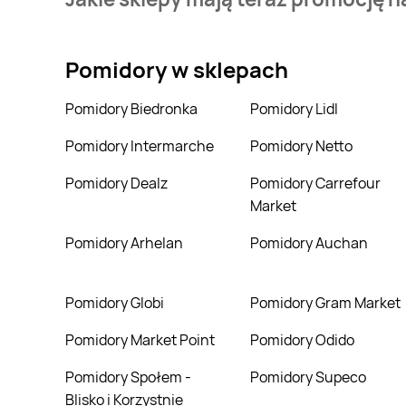
Sklep Polski.
Aktualnie mamy oferty m.in. z Carrefour, Kaufland, L
Pomidory
w sklepach
Pomidory Biedronka
Pomidory Lidl
Pomidory Intermarche
Pomidory Netto
Pomidory Dealz
Pomidory Carrefour
Market
Pomidory Arhelan
Pomidory Auchan
Pomidory Globi
Pomidory Gram Market
Pomidory Market Point
Pomidory Odido
Pomidory Społem -
Pomidory Supeco
Blisko i Korzystnie