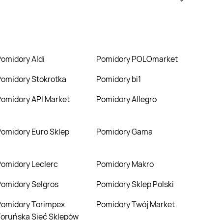
enie niż zazwyczaj.
Pomidory Aldi
Pomidory POLOmarket
Pomidory Stokrotka
Pomidory bi1
Pomidory API Market
Pomidory Allegro
Pomidory Euro Sklep
Pomidory Gama
Pomidory Leclerc
Pomidory Makro
Pomidory Selgros
Pomidory Sklep Polski
mpex
Pomidory Twój Market
oruńska Sieć Sklepów