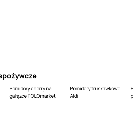
 spożywcze
Pomidory cherry na
Pomidory truskawkowe
Pomidory mali
gałązce POLOmarket
Aldi
p