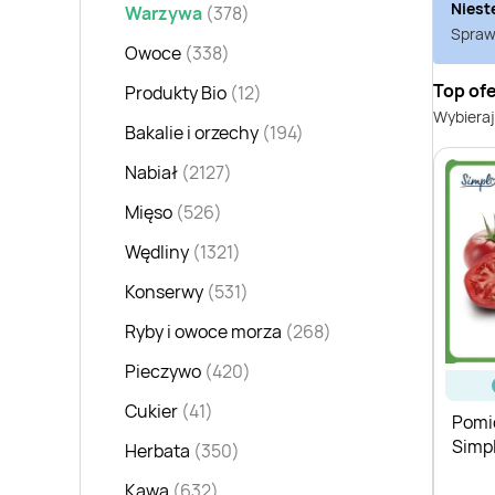
Niest
Warzywa
(378)
Sprawd
Owoce
(338)
Top of
Produkty Bio
(12)
Wybieraj
Bakalie i orzechy
(194)
Nabiał
(2127)
Mięso
(526)
Wędliny
(1321)
Konserwy
(531)
Ryby i owoce morza
(268)
Pieczywo
(420)
Cukier
(41)
Pomi
Simpl
Herbata
(350)
Kawa
(632)