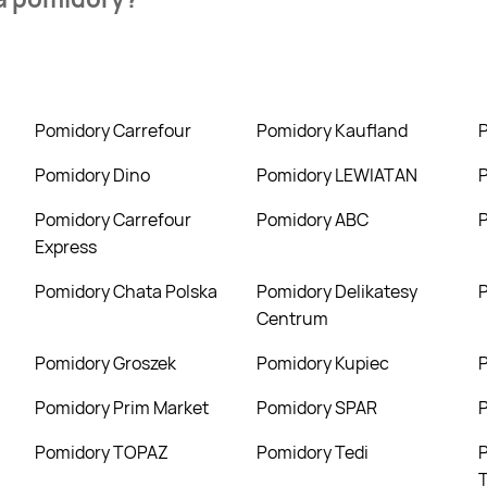
eclerc. Wejdź na Blix.pl i sprawdź, co możesz kupić w niższej c
Pomidory Carrefour
Pomidory Kaufland
Pomidory Dino
Pomidory LEWIATAN
Pomidory Carrefour
Pomidory ABC
Express
Pomidory Chata Polska
Pomidory Delikatesy
Centrum
Pomidory Groszek
Pomidory Kupiec
Pomidory Prim Market
Pomidory SPAR
Pomidory TOPAZ
Pomidory Tedi
Pomidory Tori
T