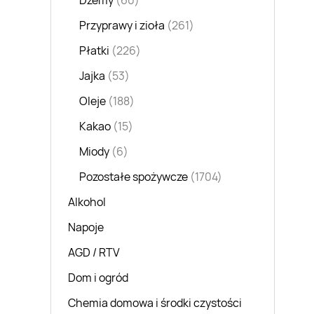
Dżemy
(60)
Przyprawy i zioła
(261)
Płatki
(226)
Jajka
(53)
Oleje
(188)
Kakao
(15)
Miody
(6)
Pozostałe spożywcze
(1704)
Alkohol
Napoje
AGD / RTV
Dom i ogród
Chemia domowa i środki czystości