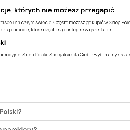
ocje, których nie możesz przegapić
ę na promocje, które często są dostępne w gazetkach.
ki
 Polski?
ezienia najtańszych ofert na pomidory. W tej chwili jednak n
na pomidory?