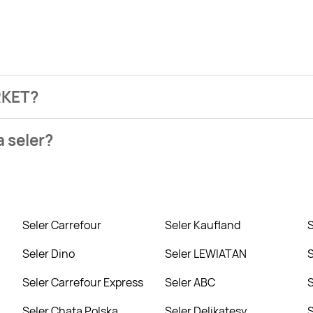
RKET?
ezienia najtańszych ofert na seler. W tej chwili jednak nie m
a seler?
t. Wejdź na Blix.pl i sprawdź, co możesz kupić w niższej cenie
Seler Carrefour
Seler Kaufland
Seler Dino
Seler LEWIATAN
Seler Carrefour Express
Seler ABC
Seler Chata Polska
Seler Delikatesy