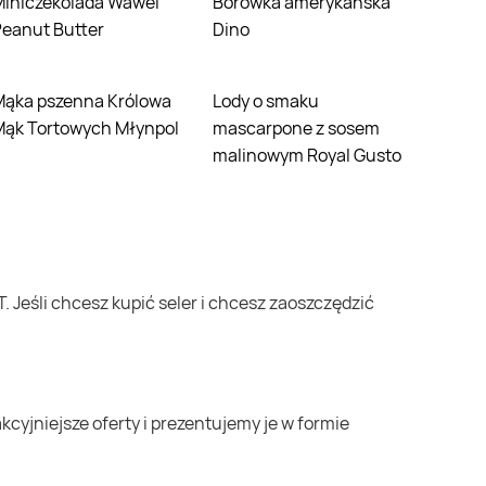
da Wawel
Borówka amerykańska
eanut Butter
Dino
 Królowa
Lody o smaku
Mąk Tortowych Młynpol
mascarpone z sosem
malinowym Royal Gusto