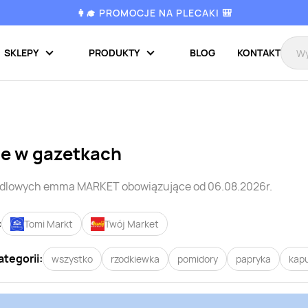
👩‍🎓 PROMOCJE NA PLECAKI 🎒
SKLEPY
PRODUKTY
BLOG
KONTAKT
e w gazetkach
ndlowych
emma MARKET
obowiązujące od 06.08.2026r.
:
Tomi Markt
Twój Market
ategorii:
wszystko
rzodkiewka
pomidory
papryka
kap