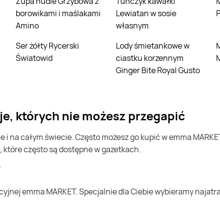
Zupa nudle Grzybowa z
Tuńczyk kawałki
Miniczekola
borowikami i maślakami
Lewiatan w sosie
P
Amino
własnym
Ser żółty Rycerski
Lody śmietankowe w
Mąka pszenna
Światowid
ciastku korzennym
Ginger Bite Royal Gusto
e, których nie możesz przegapić
, które często są dostępne w gazetkach.
T