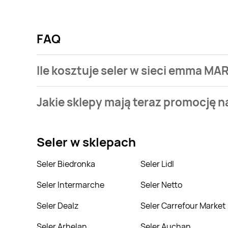
FAQ
Ile kosztuje seler w sieci emma MA
Stale przeszukujemy gazetki promocyjne w celu znal
Jakie sklepy mają teraz promocję n
MARKET.
Aktualnie mamy oferty m.in. z Tomi Markt, Twój Marke
Seler
w sklepach
Seler Biedronka
Seler Lidl
Seler Intermarche
Seler Netto
Seler Dealz
Seler Carrefour Market
Seler Arhelan
Seler Auchan