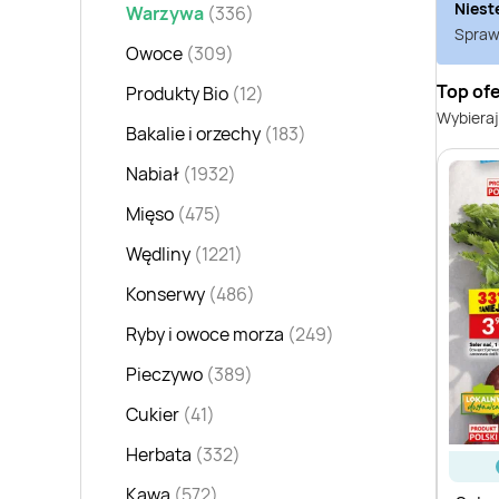
Niest
Warzywa
(336)
Sprawd
Owoce
(309)
Top ofe
Produkty Bio
(12)
Wybieraj
Bakalie i orzechy
(183)
Nabiał
(1932)
Mięso
(475)
Wędliny
(1221)
Konserwy
(486)
Ryby i owoce morza
(249)
Pieczywo
(389)
Cukier
(41)
Herbata
(332)
Kawa
(572)