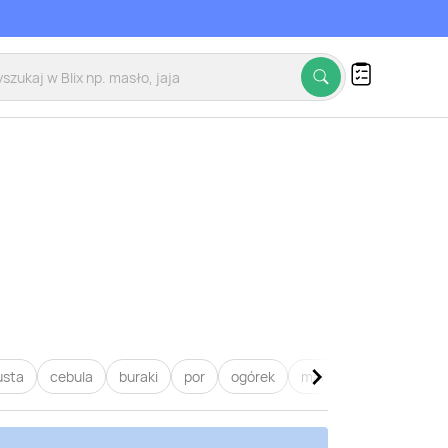
usta
cebula
buraki
por
ogórek
marchew
pietruszk