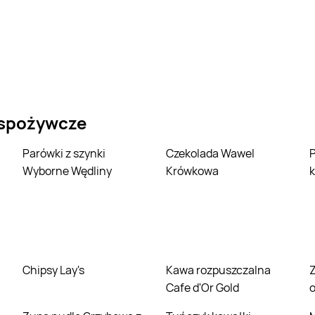
 spożywcze
Parówki z szynki
Czekolada Wawel
Parówki z filet
Wyborne Wędliny
Krówkowa
k
Chipsy Lay's
Kawa rozpuszczalna
Zestaw do sushi 
Cafe d'Or Gold
o