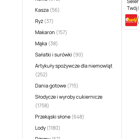
Seler
Twój
Kasza
(56)
Ryż
(37)
Makaron
(157)
Mąka
(38)
Sałatki i surówki
(90)
Artykuły spożywcze dla niemowląt
(252)
Dania gotowe
(715)
Słodycze i wyroby cukiernicze
(1758)
Przekąski słone
(648)
Lody
(1180)