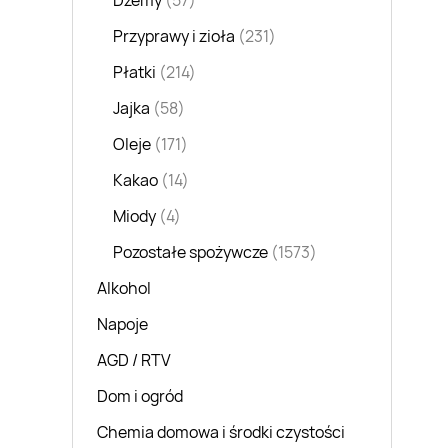
Dżemy
(57)
Przyprawy i zioła
(231)
Płatki
(214)
Jajka
(58)
Oleje
(171)
Kakao
(14)
Miody
(4)
Pozostałe spożywcze
(1573)
Alkohol
Napoje
AGD / RTV
Dom i ogród
Chemia domowa i środki czystości