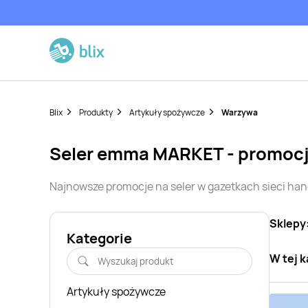
Blix
Produkty
Artykuły spożywcze
Warzywa
seler
emma MARKET
- promocj
Najnowsze promocje na
seler
w gazetkach sieci ha
Sklepy
Kategorie
W tej k
Artykuły spożywcze