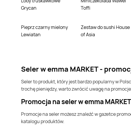
Lody truskawkowe
Miniczekolada Wawel
Grycan
Toffi
Pieprz czarny mielony
Zestaw do sushi House
Lewiatan
of Asia
seler w emma MARKET - promocj
seler to produkt, który jest bardzo popularny w Polsce i na całym świecie. Często możesz go kupić w emma MARKET. Jeśli chcesz kupić seler i chcesz zaoszczędzić
trochę pieniędzy, warto zwrócić uwagę na promocje
Promocja na seler w emma MARKE
Promocje na seler możesz znaleźć w gazetce promocyjnej emma MARKET. Specjalnie dla Ciebie wybieramy najatrakcyjniejsze oferty i prezentujemy je w formie
katalogu produktów.