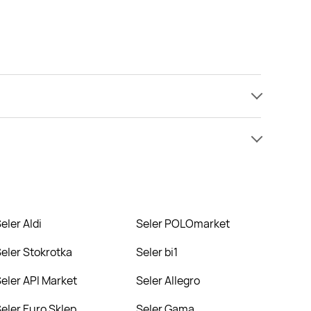
amy informacji o cenach na seler w sieci emma
 niż zazwyczaj.
Seler Aldi
Seler POLOmarket
Seler Stokrotka
Seler bi1
Seler API Market
Seler Allegro
Seler Euro Sklep
Seler Gama