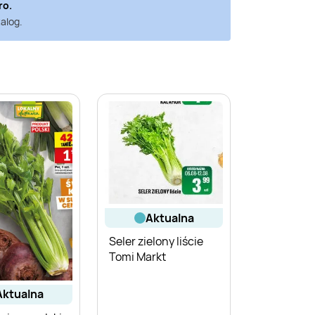
ro
.
alog.
aktualna
Seler zielony liście
Tomi Markt
aktualna