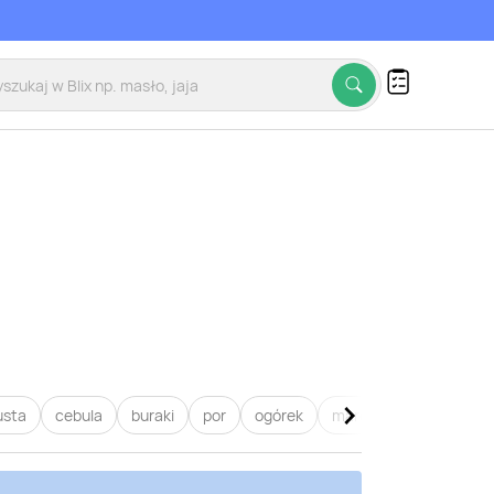
usta
cebula
buraki
por
ogórek
marchew
pietruszk