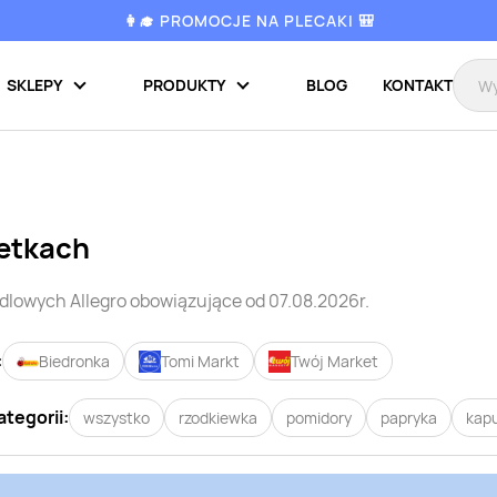
👩‍🎓 PROMOCJE NA PLECAKI 🎒
SKLEPY
PRODUKTY
BLOG
KONTAKT
etkach
ndlowych
Allegro
obowiązujące od 07.08.2026r.
:
Biedronka
Tomi Markt
Twój Market
ategorii:
wszystko
rzodkiewka
pomidory
papryka
kap