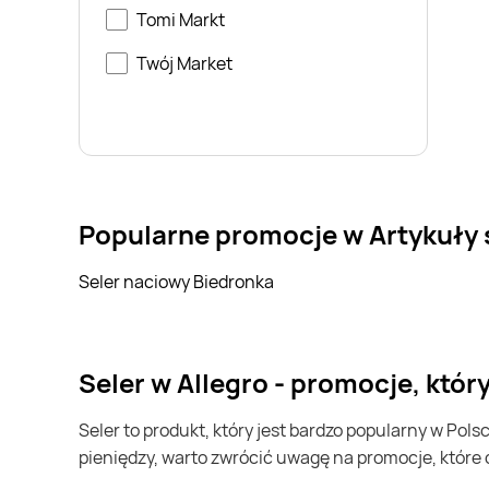
Tomi Markt
Twój Market
Popularne promocje w Artykuły
Seler naciowy Biedronka
seler w Allegro - promocje, któ
seler to produkt, który jest bardzo popularny w Polsce i na całym świecie. Często możesz go kupić w Allegro. Jeśli chcesz kupić seler i chcesz zaoszczędzić trochę
pieniędzy, warto zwrócić uwagę na promocje, które