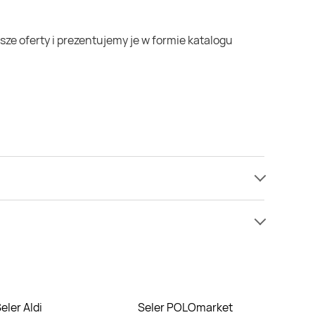
y informacji o cenach na seler w sieci Allegro.
j cenie niż zazwyczaj.
Seler Aldi
Seler POLOmarket