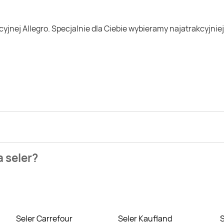
zienia najtańszych ofert na seler. W tej chwili jednak nie mam
a seler?
ój Market. Wejdź na Blix.pl i sprawdź, co możesz kupić w niższe
Seler Carrefour
Seler Kaufland