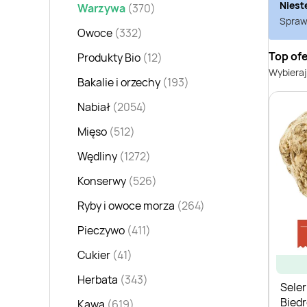
Niest
Warzywa
(370)
Sprawd
Owoce
(332)
Top ofe
Produkty Bio
(12)
Wybieraj
Bakalie i orzechy
(193)
Nabiał
(2054)
Mięso
(512)
Wędliny
(1272)
Konserwy
(526)
Ryby i owoce morza
(264)
Pieczywo
(411)
Cukier
(41)
Herbata
(343)
Seler
Bied
Kawa
(619)