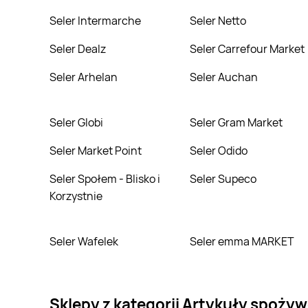
Seler Intermarche
Seler Netto
Seler Dealz
Seler Carrefour Market
Seler Arhelan
Seler Auchan
Seler Globi
Seler Gram Market
Seler Market Point
Seler Odido
Seler Społem - Blisko i
Seler Supeco
Korzystnie
Seler Wafelek
Seler emma MARKET
Sklepy z kategorii Artykuły spoży