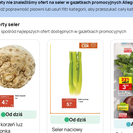
ety nie znaleźliśmy ofert na
seler
w gazetkach promocyjnych
Alleg
ź poprawność pisowni lub usuń filtr kategorii, aby przeszukać cały kat
rty seler
 spośród najlepszych ofert dostępnych w gazetkach promocyjnych
od dziś
od dziś
 korzeń luz
Seler naciowy
ronka