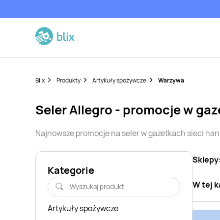
Blix
Produkty
Artykuły spożywcze
Warzywa
seler
Allegro
- promocje w gaz
Najnowsze promocje na
seler
w gazetkach sieci ha
Sklepy
Kategorie
W tej k
Artykuły spożywcze