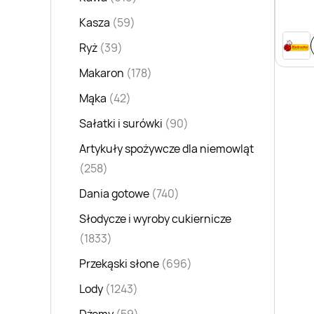
Kasza
(59)
Ryż
(39)
Makaron
(178)
Mąka
(42)
Sałatki i surówki
(90)
Artykuły spożywcze dla niemowląt
(258)
Dania gotowe
(740)
Słodycze i wyroby cukiernicze
(1833)
Przekąski słone
(696)
Lody
(1243)