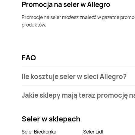
Promocja na seler w Allegro
Promocje na seler możesz znaleźć w gazetce promocyjnej Allegro. Specjalnie dla Ciebie wybieramy najatrakcyjniejsze oferty i prezentujemy je w formie katalogu
produktów.
FAQ
Ile kosztuje seler w sieci Allegro?
Stale przeszukujemy gazetki promocyjne w celu znale
Jakie sklepy mają teraz promocję n
Aktualnie mamy oferty m.in. z Delfin, Tomi Markt, Tw
Seler
w sklepach
Seler Biedronka
Seler Lidl