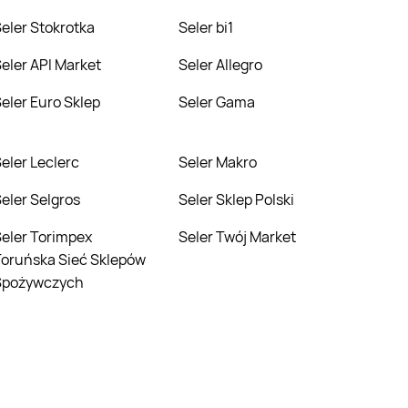
Seler Stokrotka
Seler bi1
Seler API Market
Seler Allegro
Seler Euro Sklep
Seler Gama
Seler Leclerc
Seler Makro
Seler Selgros
Seler Sklep Polski
pex
Seler Twój Market
oruńska Sieć Sklepów
Spożywczych