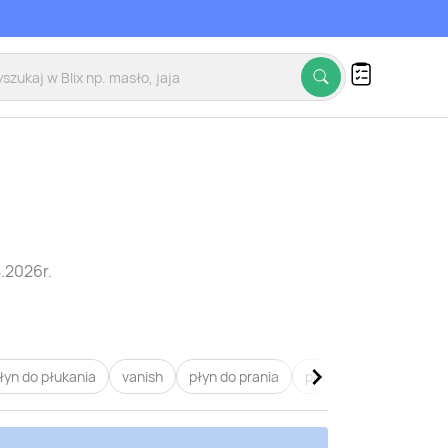
.2026r.
łyn do płukania
vanish
płyn do prania
persil
lenor
coc