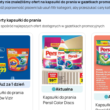
ety nie znaleźliśmy ofert na
kapsułki do prania
w gazetkach prom
ź poprawność pisowni lub usuń filtr kategorii, aby przeszukać cały kat
rty kapsułki do prania
 spośród najlepszych ofert dostępnych w gazetkach promocyjnych
już za 1 dzień
aktualna
łki do prania
Kapsułki do prania
ów Vizir
Persil Color Discs
Kapsułk