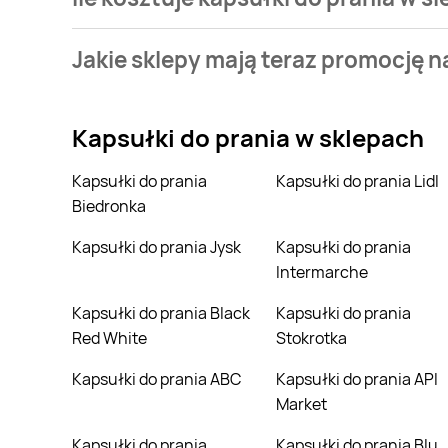
Stale przeszukujemy gazetki promocyjne w celu znal
Jakie sklepy mają teraz promocję n
prania w sieci Black Red White.
Aktualnie mamy oferty m.in. z Biedronka, Kaufland, S
Kapsułki do prania
w sklepach
Kapsułki do prania
Kapsułki do prania Lidl
Biedronka
Kapsułki do prania Jysk
Kapsułki do prania
Intermarche
Kapsułki do prania Black
Kapsułki do prania
Red White
Stokrotka
Kapsułki do prania ABC
Kapsułki do prania API
Market
Kapsułki do prania
Kapsułki do prania Blu