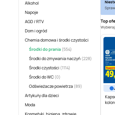
Niest
Alkohol
Sprawd
Napoje
Top ofe
AGD / RTV
Wybieraj
Dom i ogród
Chemia domowa i środki czystości
Środki do prania
(554)
Środki do zmywania naczyń
(228)
Środki czystości
(1114)
Środki do WC
(0)
Odświeżacze powietrza
(89)
Artykuły dla dzieci
Kapsu
kolor
Moda
Kosmetyki, higiena, zdrowie