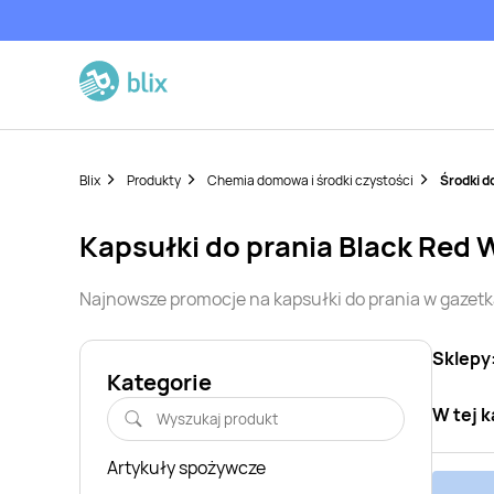
Blix
Produkty
Chemia domowa i środki czystości
Środki d
kapsułki do prania
Black Red 
Najnowsze promocje na
kapsułki do prania
w gazetk
Sklepy
Kategorie
W tej k
Artykuły spożywcze