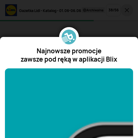
38
/
56
Gazetka Lidl - Katalog - 01.06-06.06
archiwalna
Najnowsze promocje
zawsze pod ręką w aplikacji Blix
"/>