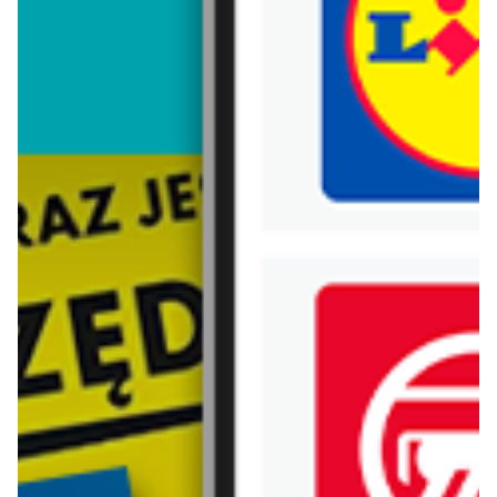
Trafiłeś na nieaktualną gazetkę
Zobacz aktualne gazetki Blix!
aktualna
aktualna
Lidl
Carrefour
Oferta od czwartku
W sumie od czwartku weekend okazji