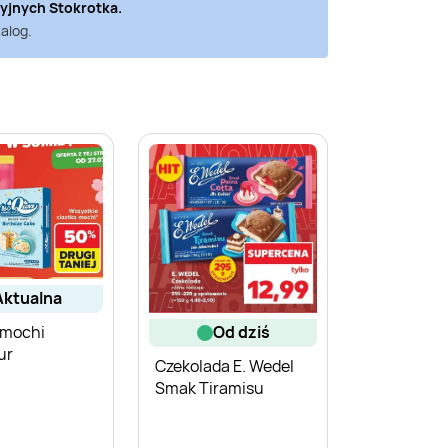
cyjnych
Stokrotka
.
alog.
aktualna
 mochi
od dziś
ur
Czekolada E. Wedel
Smak Tiramisu