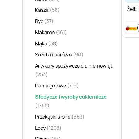
Żelki
Kasza
(56)
Ryż
(37)
Makaron
(161)
Mąka
(38)
Sałatki i surówki
(90)
Artykuły spożywcze dla niemowląt
(253)
Dania gotowe
(719)
Słodycze i wyroby cukiernicze
(1765)
Przekąski słone
(663)
Lody
(1208)