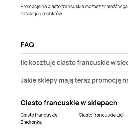
Promocje na ciasto francuskie możesz znaleźć w gazetce promocyjnej Stokrotka. Specjalnie dla Ciebie wybieramy najatrakcyjniejsze oferty i prezentujemy je w formie
katalogu produktów.
FAQ
Ile kosztuje ciasto francuskie w sie
Stale przeszukujemy gazetki promocyjne w celu znal
Jakie sklepy mają teraz promocję n
francuskie w sieci Stokrotka.
Stale przeszukujemy gazetki promocyjne sieci handl
francuskie.
Ciasto francuskie
w sklepach
Ciasto francuskie
Ciasto francuskie Lidl
Biedronka