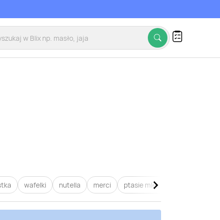
stka
wafelki
nutella
merci
ptasie mleczko
raffaello