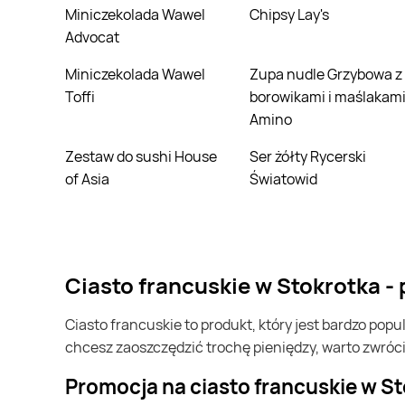
Miniczekolada Wawel
Chipsy Lay's
Advocat
Miniczekolada Wawel
Zupa nudle Grzybowa z
Toffi
borowikami i maślakam
Amino
Zestaw do sushi House
Ser żółty Rycerski
of Asia
Światowid
ciasto francuskie w Stokrotka 
ciasto francuskie to produkt, który jest bardzo popularny w Polsce i na całym świecie. Często możesz go kupić w Stokrotka. Jeśli chcesz kupić ciasto francuskie i
chcesz zaoszczędzić trochę pieniędzy, warto zwróc
Promocja na ciasto francuskie w S