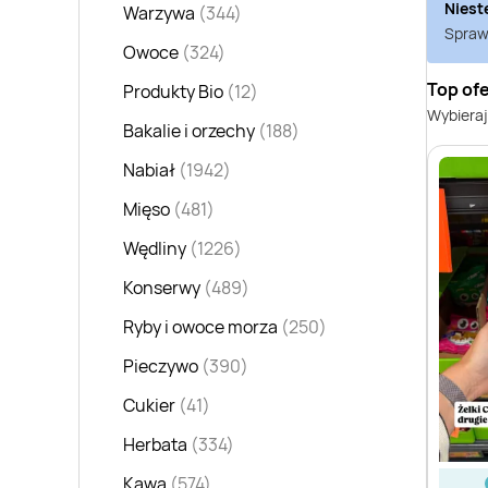
Niest
Warzywa
(344)
Sprawd
Owoce
(324)
Top ofe
Produkty Bio
(12)
Wybieraj
Bakalie i orzechy
(188)
Nabiał
(1942)
Mięso
(481)
Wędliny
(1226)
Konserwy
(489)
Ryby i owoce morza
(250)
Pieczywo
(390)
Cukier
(41)
Herbata
(334)
Kawa
(574)