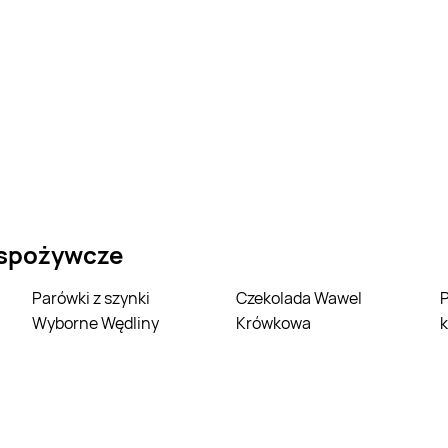
 spożywcze
Parówki z szynki
Czekolada Wawel
Parówki z filet
Wyborne Wędliny
Krówkowa
k