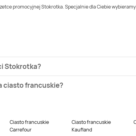
ci Stokrotka?
ezienia najtańszych ofert na ciasto francuskie. W tej chwili 
a ciasto francuskie?
owych takich jak Biedronka, Lidl czy Auchan. Niestety aktualn
Ciasto francuskie
Ciasto francuskie
Carrefour
Kaufland