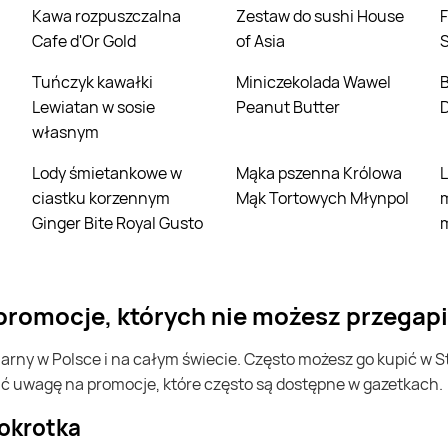
Kawa rozpuszczalna
Zestaw do sushi House
Filet z piersi kurczaka
Cafe d'Or Gold
of Asia
Tuńczyk kawałki
Miniczekolada Wawel
Borówka ameryka
i
Lewiatan w sosie
Peanut Butter
własnym
Lody śmietankowe w
Mąka pszenna Królowa
Lody o smaku
ciastku korzennym
Mąk Tortowych Młynpol
Ginger Bite Royal Gusto
- promocje, których nie możesz przegap
ić uwagę na promocje, które często są dostępne w gazetkach.
tokrotka