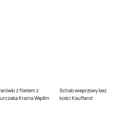
em z
Schab wieprzowy bez
urczaka Kraina Wędlin
kości Kaufland