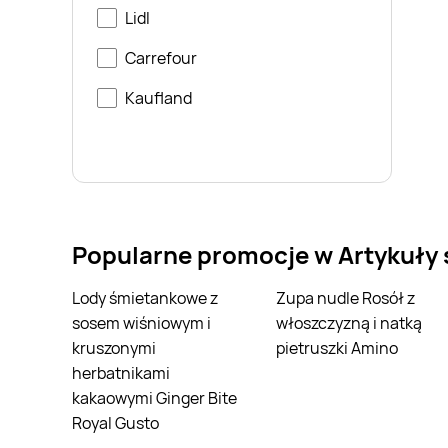
Lidl
Carrefour
Kaufland
Popularne promocje w Artykuły
Lody śmietankowe z
Zupa nudle Rosół z
sosem wiśniowym i
włoszczyzną i natką
kruszonymi
pietruszki Amino
herbatnikami
kakaowymi Ginger Bite
Royal Gusto