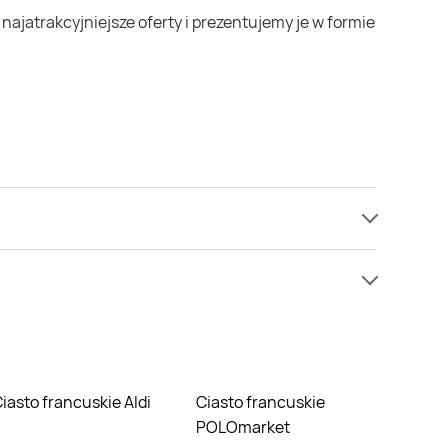
jednak nie mamy informacji o cenach na ciasto
ie nie oferują one żadnych rabatów na ciasto
Ciasto francuskie Aldi
Ciasto francuskie
POLOmarket