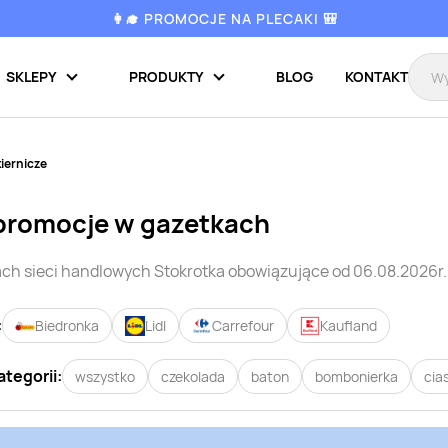
👩‍🎓 PROMOCJE NA PLECAKI 🎒
SKLEPY
PRODUKTY
BLOG
KONTAKT
iernicze
promocje w gazetkach
ch sieci handlowych
Stokrotka
obowiązujące od 06.08.2026r.
:
Biedronka
Lidl
Carrefour
Kaufland
ategorii:
wszystko
czekolada
baton
bombonierka
cia