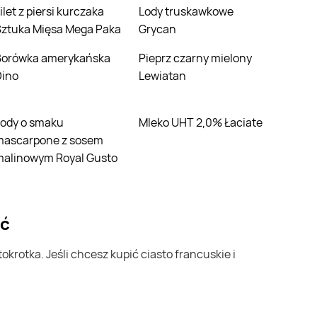
Lody truskawkowe
Sztuka Mięsa Mega Paka
Grycan
ńska
Pieprz czarny mielony
Dino
Lewiatan
Mleko UHT 2,0% Łaciate
mascarpone z sosem
malinowym Royal Gusto
ić