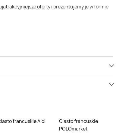
jednak nie mamy informacji o cenach na ciasto
ie nie oferują one żadnych rabatów na ciasto
Ciasto francuskie Aldi
Ciasto francuskie
POLOmarket