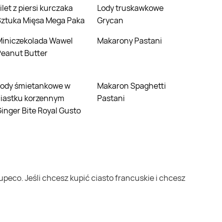
Lody truskawkowe
Sztuka Mięsa Mega Paka
Grycan
da Wawel
Makarony Pastani
eanut Butter
Makaron Spaghetti
ciastku korzennym
Pastani
inger Bite Royal Gusto