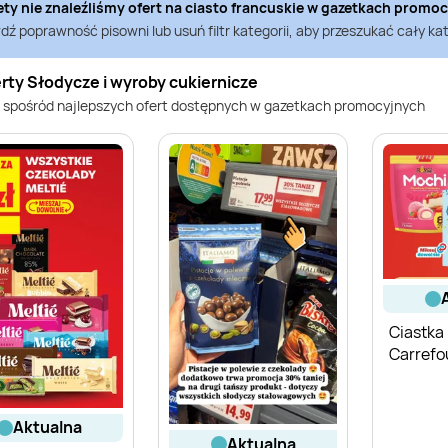
ety nie znaleźliśmy ofert na
ciasto francuskie
w gazetkach promo
ź poprawność pisowni lub usuń filtr kategorii, aby przeszukać cały kat
rty Słodycze i wyroby cukiernicze
 spośród najlepszych ofert dostępnych w gazetkach promocyjnych
Ciastka
Carrefo
aktualna
aktualna