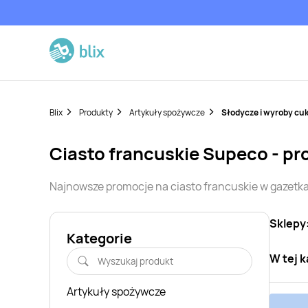
Blix
Produkty
Artykuły spożywcze
Słodycze i wyroby cuk
ciasto francuskie
Supeco
- pr
Najnowsze promocje na
ciasto francuskie
w gazetka
Sklepy
Kategorie
W tej k
Artykuły spożywcze