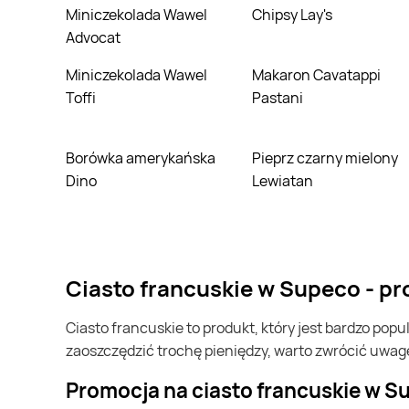
Miniczekolada Wawel
Chipsy Lay's
Advocat
Miniczekolada Wawel
Makaron Cavatappi
Toffi
Pastani
Borówka amerykańska
Pieprz czarny mielony
Dino
Lewiatan
ciasto francuskie w Supeco - p
ciasto francuskie to produkt, który jest bardzo popularny w Polsce i na całym świecie. Często możesz go kupić w Supeco. Jeśli chcesz kupić ciasto francuskie i chcesz
zaoszczędzić trochę pieniędzy, warto zwrócić uwag
Promocja na ciasto francuskie w 