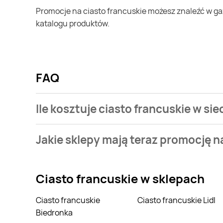
Promocje na ciasto francuskie możesz znaleźć w gazetce promocyjnej Supeco. Specjalnie dla Ciebie wybieramy najatrakcyjniejsze oferty i prezentujemy je w formie
katalogu produktów.
FAQ
Ile kosztuje ciasto francuskie w si
Stale przeszukujemy gazetki promocyjne w celu znal
Jakie sklepy mają teraz promocję n
francuskie w sieci Supeco.
Stale przeszukujemy gazetki promocyjne sieci handl
francuskie.
Ciasto francuskie
w sklepach
Ciasto francuskie
Ciasto francuskie Lidl
Biedronka