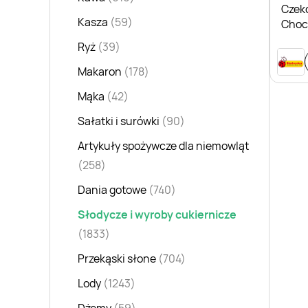
Czeko
Kasza
(59)
Choc
Ryż
(39)
Makaron
(178)
Mąka
(42)
Sałatki i surówki
(90)
Artykuły spożywcze dla niemowląt
(258)
Dania gotowe
(740)
Słodycze i wyroby cukiernicze
(1833)
Przekąski słone
(704)
Lody
(1243)