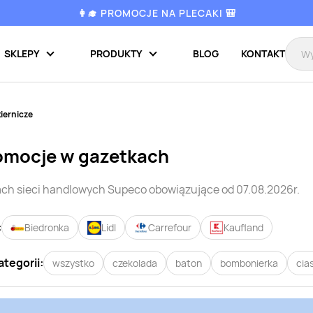
👩‍🎓 PROMOCJE NA PLECAKI 🎒
SKLEPY
PRODUKTY
BLOG
KONTAKT
iernicze
omocje w gazetkach
ch sieci handlowych
Supeco
obowiązujące od 07.08.2026r.
:
Biedronka
Lidl
Carrefour
Kaufland
ategorii:
wszystko
czekolada
baton
bombonierka
cia