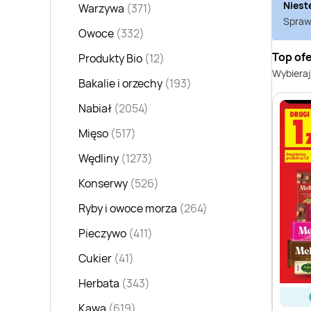
Niest
Warzywa
(371)
Sprawd
Owoce
(332)
Top ofe
Produkty Bio
(12)
Wybieraj
Bakalie i orzechy
(193)
Nabiał
(2054)
Mięso
(517)
Wędliny
(1273)
Konserwy
(526)
Ryby i owoce morza
(264)
Pieczywo
(411)
Cukier
(41)
Herbata
(343)
Kawa
(619)