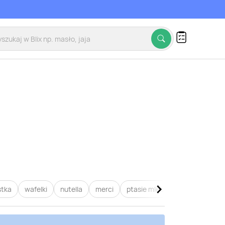
stka
wafelki
nutella
merci
ptasie mleczko
raffaello