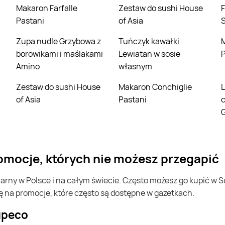
Makaron Farfalle
Zestaw do sushi House
Filet z piersi kurczaka
Pastani
of Asia
Zupa nudle Grzybowa z
Tuńczyk kawałki
Miniczekola
borowikami i maślakami
Lewiatan w sosie
P
Amino
własnym
Zestaw do sushi House
Makaron Conchiglie
Lody śmietankowe w
of Asia
Pastani
G
romocje, których nie możesz przegapić
ę na promocje, które często są dostępne w gazetkach.
Supeco