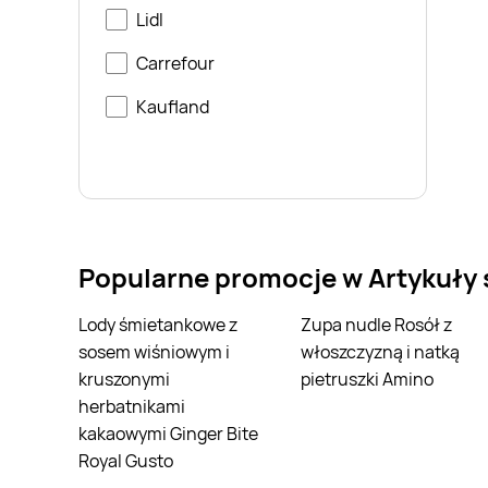
Lidl
Carrefour
Kaufland
Popularne promocje w Artykuły
Lody śmietankowe z
Zupa nudle Rosół z
sosem wiśniowym i
włoszczyzną i natką
kruszonymi
pietruszki Amino
herbatnikami
kakaowymi Ginger Bite
Royal Gusto