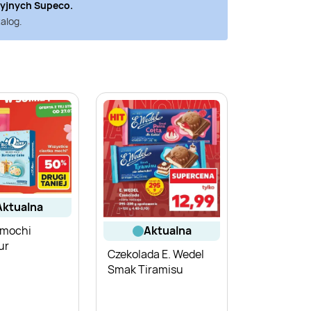
cyjnych
Supeco
.
alog.
aktualna
 mochi
aktualna
ur
Czekolada E. Wedel
Smak Tiramisu