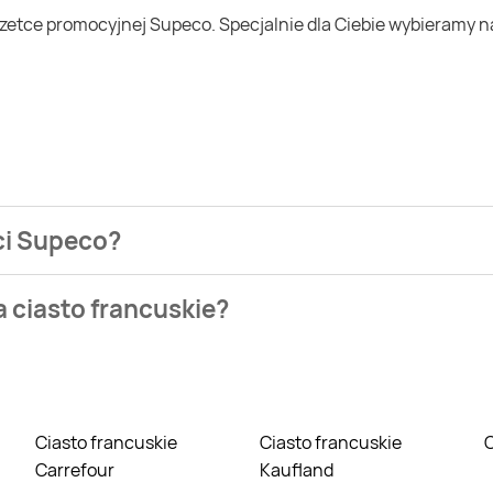
eci Supeco?
ezienia najtańszych ofert na ciasto francuskie. W tej chwili 
a ciasto francuskie?
owych takich jak Biedronka, Lidl czy Auchan. Niestety aktualn
Ciasto francuskie
Ciasto francuskie
Carrefour
Kaufland