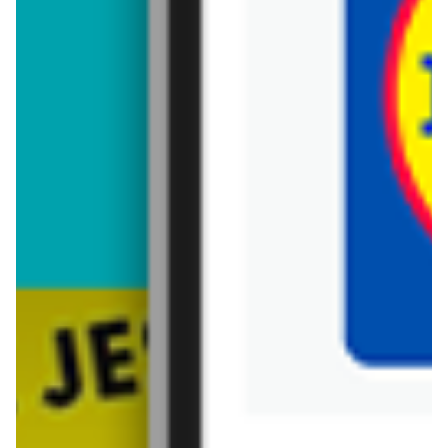
niższej cenie niż zazwyczaj.
Ogórek Biedronka
Ogórek Lidl
Ogórek Carrefour
Ogórek Kaufland
Ogórek Aldi
Ogórek POLOmarket
Ogórek Intermarche
Ogórek Netto
Ogórek Dino
Ogórek LEWIATAN
Ogórek Stokrotka
Ogórek bi1
Ogórek Dealz
Ogórek Carrefour Market
Ogórek Carrefour Express
Ogórek ABC
Ogórek API Market
Ogórek Allegro
Ogórek Arhelan
Ogórek Auchan
Ogórek Chata Polska
Ogórek Delikatesy