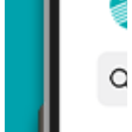
aktualna
Ogórek zielony polski Dino
ZOBACZ
ZOBACZ
ostatnie 24h
Ogórek gruntowy Wafelek
ostatnie 24h
Ogórek gruntowy polski