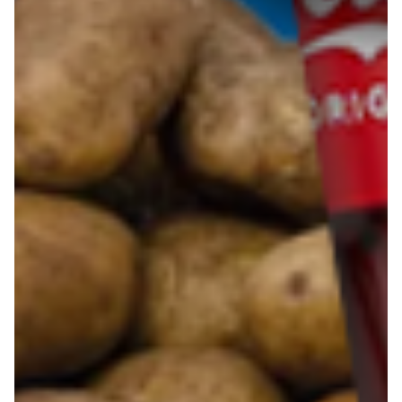
Więcej o Blix
O nas
Współpraca
Polityka prywatności
Polityka cookies
Regulamin
OWR
Kontakt
Nasze produkty
Kupony i kody