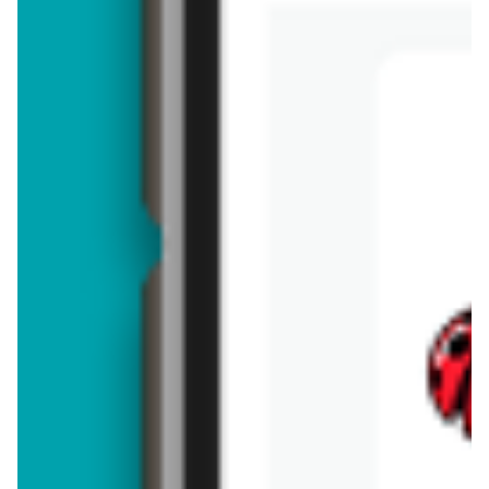
Netto
ZOBACZ
ZOBACZ
KATEGORIE
FILTRY
Popularne promocje w Artykuły spożywcze
Ogórek gruntowy polski
Ogórek zielony polski
Arhelan
Dino
Ogórek zielony Delfin
ogórek w LEWIATAN - promocje, których
nie możesz przegapić
ogórek to produkt, który jest bardzo popularny w
Polsce i na całym świecie. Często możesz go kupić w
LEWIATAN. Jeśli chcesz kupić ogórek i chcesz