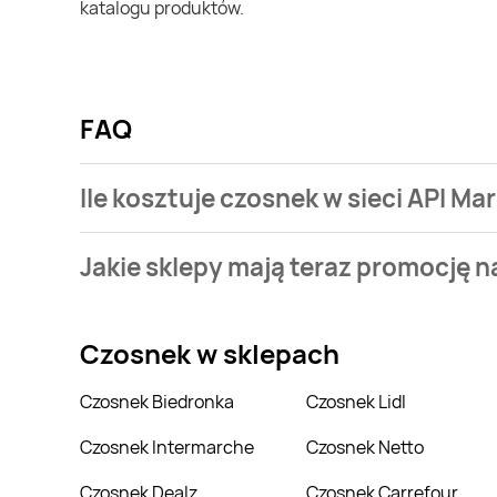
katalogu produktów.
FAQ
Ile kosztuje czosnek w sieci API Ma
Stale przeszukujemy gazetki promocyjne w celu znal
Jakie sklepy mają teraz promocję 
Market.
Aktualnie mamy oferty m.in. z Biedronka, Delikatesy
Czosnek
w sklepach
Czosnek Biedronka
Czosnek Lidl
Czosnek Intermarche
Czosnek Netto
Czosnek Dealz
Czosnek Carrefour