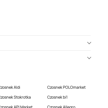
 mamy informacji o cenach na czosnek w sieci API
w niższej cenie niż zazwyczaj.
Czosnek Aldi
Czosnek POLOmarket
Czosnek Stokrotka
Czosnek bi1
Czosnek API Market
Czosnek Allegro