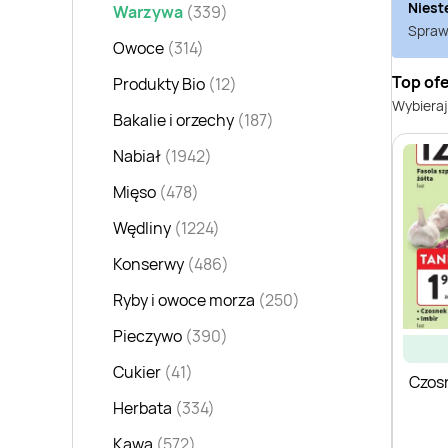
Niest
Warzywa
(339)
Sprawd
Owoce
(314)
Top of
Produkty Bio
(12)
Wybieraj
Bakalie i orzechy
(187)
Nabiał
(1942)
Mięso
(478)
Wędliny
(1224)
Konserwy
(486)
Ryby i owoce morza
(250)
Pieczywo
(390)
Cukier
(41)
Czos
Herbata
(334)
Kawa
(572)