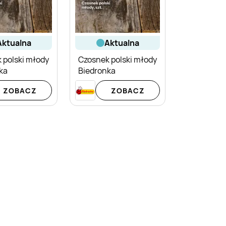
aktualna
aktualna
 polski młody
Czosnek polski młody
ka
Biedronka
ZOBACZ
ZOBACZ