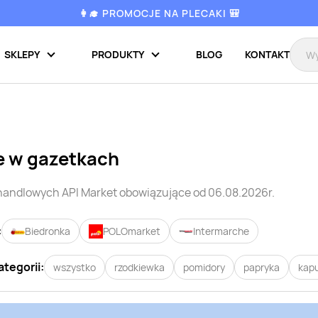
👩‍🎓 PROMOCJE NA PLECAKI 🎒
SKLEPY
PRODUKTY
BLOG
KONTAKT
e w gazetkach
 handlowych
API Market
obowiązujące od 06.08.2026r.
:
Biedronka
POLOmarket
Intermarche
ategorii:
wszystko
rzodkiewka
pomidory
papryka
kap