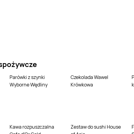
 spożywcze
Parówki z szynki
Czekolada Wawel
Parówki z filet
Wyborne Wędliny
Krówkowa
k
Kawa rozpuszczalna
Zestaw do sushi House
Filet z piersi kurczaka