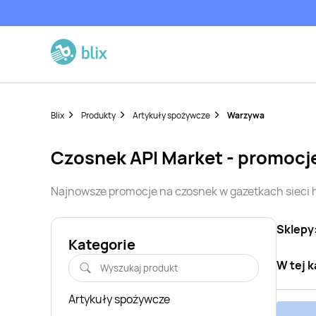
Blix
Produkty
Artykuły spożywcze
Warzywa
czosnek
API Market
- promocj
Najnowsze promocje na
czosnek
w gazetkach sieci
Sklepy
Kategorie
W tej k
Artykuły spożywcze