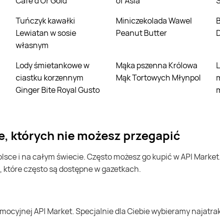
Cafe d'Or Gold
of Asia
Tuńczyk kawałki
Miniczekolada Wawel
Borówka ameryka
i
Lewiatan w sosie
Peanut Butter
własnym
Lody śmietankowe w
Mąka pszenna Królowa
Lody o smaku
ciastku korzennym
Mąk Tortowych Młynpol
Ginger Bite Royal Gusto
e, których nie możesz przegapić
, które często są dostępne w gazetkach.