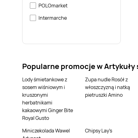
POLOmarket
Intermarche
Popularne promocje w Artykuły
Lody śmietankowe z
Zupa nudle Rosół z
sosem wiśniowym i
włoszczyzną i natką
kruszonymi
pietruszki Amino
herbatnikami
kakaowymi Ginger Bite
Royal Gusto
Miniczekolada Wawel
Chipsy Lay's