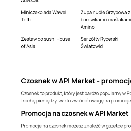
Advocat
Miniczekolada Wawel
Zupa nudle Grzybowa z
Toffi
borowikami i maślakam
Amino
Zestaw do sushi House
Ser żółty Rycerski
of Asia
Światowid
czosnek w API Market - promocj
czosnek to produkt, który jest bardzo popularny w Polsce i na całym świecie. Często możesz go kupić w API Market. Jeśli chcesz kupić czosnek i chcesz zaoszczędzić
trochę pieniędzy, warto zwrócić uwagę na promocje
Promocja na czosnek w API Market
Promocje na czosnek możesz znaleźć w gazetce promocyjnej API Market. Specjalnie dla Ciebie wybieramy najatrakcyjniejsze oferty i prezentujemy je w formie