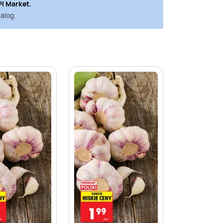
PI Market
.
alog.