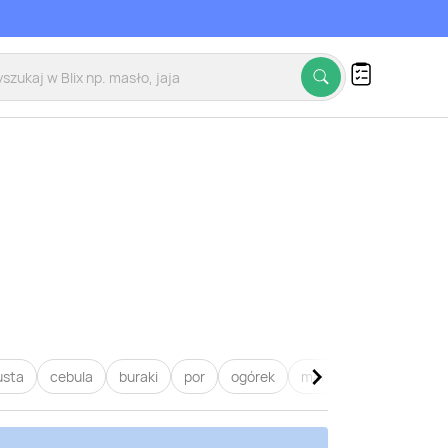
usta
cebula
buraki
por
ogórek
marchew
pietruszk