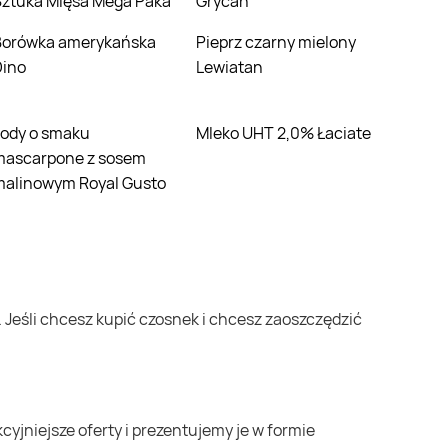
Sztuka Mięsa Mega Paka
Grycan
ńska
Pieprz czarny mielony
Dino
Lewiatan
Mleko UHT 2,0% Łaciate
mascarpone z sosem
malinowym Royal Gusto