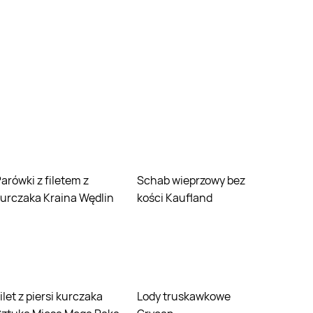
em z
Schab wieprzowy bez
urczaka Kraina Wędlin
kości Kaufland
Lody truskawkowe