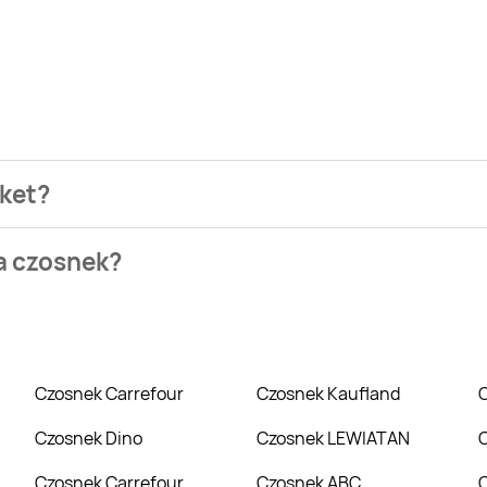
rket?
ezienia najtańszych ofert na czosnek. W tej chwili jednak nie
na czosnek?
 Centrum, TOPAZ. Wejdź na Blix.pl i sprawdź, co możesz kupić 
Czosnek Carrefour
Czosnek Kaufland
Czosnek Dino
Czosnek LEWIATAN
Czosnek Carrefour
Czosnek ABC