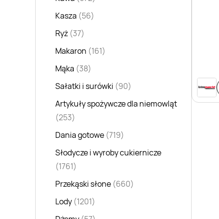
Kasza
(56)
Ryż
(37)
Makaron
(161)
Mąka
(38)
Sałatki i surówki
(90)
Artykuły spożywcze dla niemowląt
(253)
Dania gotowe
(719)
Słodycze i wyroby cukiernicze
(1761)
Przekąski słone
(660)
Lody
(1201)