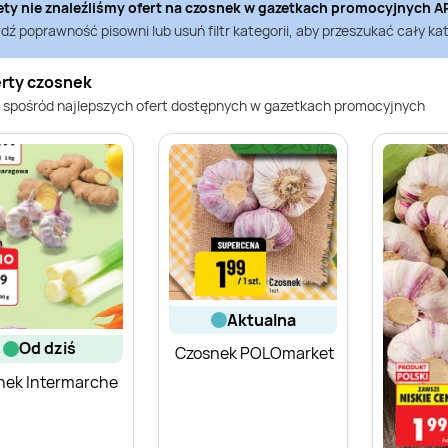
ety nie znaleźliśmy ofert na
czosnek
w gazetkach promocyjnych
A
ź poprawność pisowni lub usuń filtr kategorii, aby przeszukać cały kat
erty czosnek
 spośród najlepszych ofert dostępnych w gazetkach promocyjnych
aktualna
od dziś
Czosnek POLOmarket
nek Intermarche