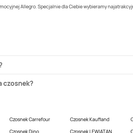
?
ezienia najtańszych ofert na czosnek. W tej chwili jednak ni
na czosnek?
 Centrum, TOPAZ. Wejdź na Blix.pl i sprawdź, co możesz kupić 
Czosnek Carrefour
Czosnek Kaufland
Czosnek Dino
Czosnek LEWIATAN