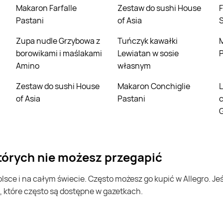
Makaron Farfalle
Zestaw do sushi House
Filet z piersi kurczaka
Pastani
of Asia
Zupa nudle Grzybowa z
Tuńczyk kawałki
Miniczekola
borowikami i maślakami
Lewiatan w sosie
P
Amino
własnym
Zestaw do sushi House
Makaron Conchiglie
Lody śmietankowe w
of Asia
Pastani
G
których nie możesz przegapić
, które często są dostępne w gazetkach.