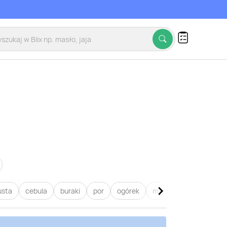
usta
cebula
buraki
por
ogórek
marchew
pietruszk