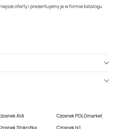
e mamy informacji o cenach na czosnek w sieci
w niższej cenie niż zazwyczaj.
Czosnek Aldi
Czosnek POLOmarket
Czosnek Stokrotka
Czosnek bi1