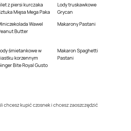
Lody truskawkowe
Sztuka Mięsa Mega Paka
Grycan
da Wawel
Makarony Pastani
eanut Butter
Makaron Spaghetti
ciastku korzennym
Pastani
inger Bite Royal Gusto