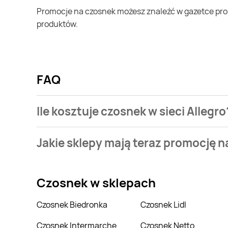
Promocje na czosnek możesz znaleźć w gazetce promocyjnej Allegro. Specjalnie dla Ciebie wybieramy najatrakcyjniejsze oferty i prezentujemy je w formie katalogu
produktów.
FAQ
Ile kosztuje czosnek w sieci Allegro
Stale przeszukujemy gazetki promocyjne w celu znal
Jakie sklepy mają teraz promocję 
Allegro.
Aktualnie mamy oferty m.in. z Biedronka, Delikatesy
Czosnek
w sklepach
Czosnek Biedronka
Czosnek Lidl
Czosnek Intermarche
Czosnek Netto