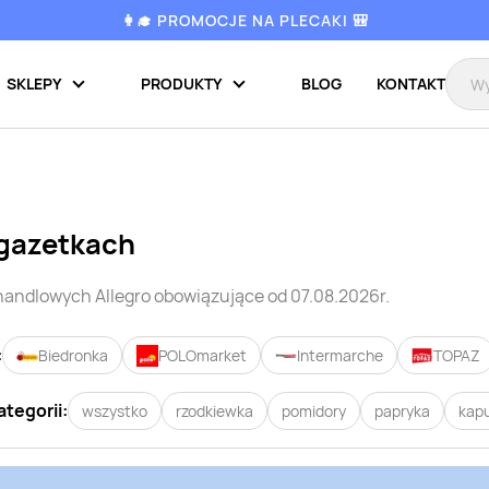
👩‍🎓 PROMOCJE NA PLECAKI 🎒
SKLEPY
PRODUKTY
BLOG
KONTAKT
 gazetkach
 handlowych
Allegro
obowiązujące od 07.08.2026r.
:
Biedronka
POLOmarket
Intermarche
TOPAZ
ategorii:
wszystko
rzodkiewka
pomidory
papryka
kap