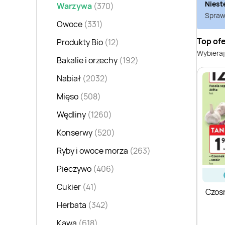
Niest
Warzywa
(370)
Sprawd
Owoce
(331)
Top of
Produkty Bio
(12)
Wybieraj
Bakalie i orzechy
(192)
Nabiał
(2032)
Mięso
(508)
Wędliny
(1260)
Konserwy
(520)
Ryby i owoce morza
(263)
Pieczywo
(406)
Cukier
(41)
Czos
Herbata
(342)
Kawa
(618)