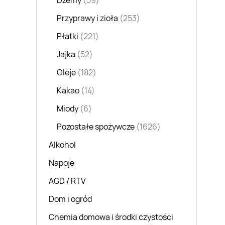
Dżemy
(59)
Przyprawy i zioła
(253)
Płatki
(221)
Jajka
(52)
Oleje
(182)
Kakao
(14)
Miody
(6)
Pozostałe spożywcze
(1626)
Alkohol
Napoje
AGD / RTV
Dom i ogród
Chemia domowa i środki czystości