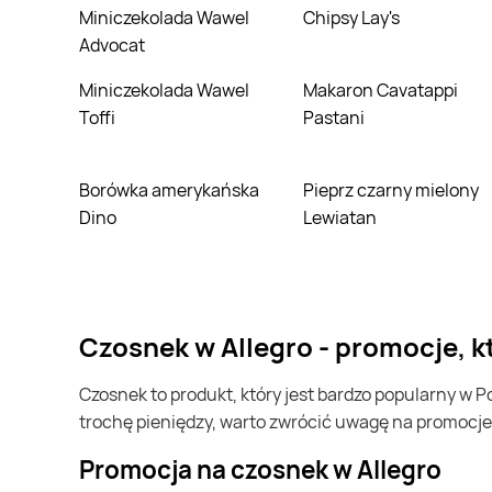
Miniczekolada Wawel
Chipsy Lay's
Advocat
Miniczekolada Wawel
Makaron Cavatappi
Toffi
Pastani
Borówka amerykańska
Pieprz czarny mielony
Dino
Lewiatan
czosnek w Allegro - promocje, 
czosnek to produkt, który jest bardzo popularny w Polsce i na całym świecie. Często możesz go kupić w Allegro. Jeśli chcesz kupić czosnek i chcesz zaoszczędzić
trochę pieniędzy, warto zwrócić uwagę na promocje
Promocja na czosnek w Allegro