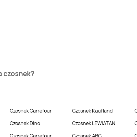
ezienia najtańszych ofert na czosnek. W tej chwili jednak ni
na czosnek?
 Centrum, TOPAZ. Wejdź na Blix.pl i sprawdź, co możesz kupić 
Czosnek Carrefour
Czosnek Kaufland
Czosnek Dino
Czosnek LEWIATAN
Czosnek Carrefour
Czosnek ABC