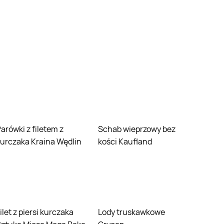
em z
Schab wieprzowy bez
urczaka Kraina Wędlin
kości Kaufland
Lody truskawkowe