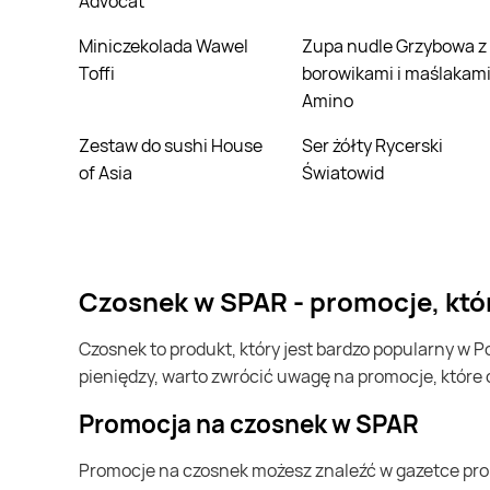
Advocat
Miniczekolada Wawel
Zupa nudle Grzybowa z
Toffi
borowikami i maślakam
Amino
Zestaw do sushi House
Ser żółty Rycerski
of Asia
Światowid
czosnek w SPAR - promocje, kt
czosnek to produkt, który jest bardzo popularny w Polsce i na całym świecie. Często możesz go kupić w SPAR. Jeśli chcesz kupić czosnek i chcesz zaoszczędzić trochę
pieniędzy, warto zwrócić uwagę na promocje, które
Promocja na czosnek w SPAR
Promocje na czosnek możesz znaleźć w gazetce promocyjnej SPAR. Specjalnie dla Ciebie wybieramy najatrakcyjniejsze oferty i prezentujemy je w formie katalogu