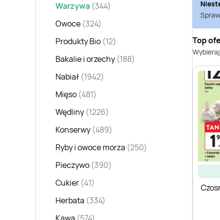
Niest
Warzywa
(344)
Sprawd
Owoce
(324)
Top of
Produkty Bio
(12)
Wybieraj
Bakalie i orzechy
(188)
Nabiał
(1942)
Mięso
(481)
Wędliny
(1226)
Konserwy
(489)
Ryby i owoce morza
(250)
Pieczywo
(390)
Cukier
(41)
Czos
Herbata
(334)
Kawa
(574)