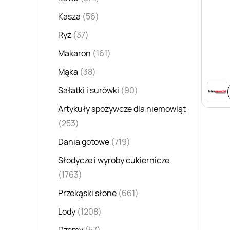
Kasza
(56)
Ryż
(37)
Makaron
(161)
Mąka
(38)
Sałatki i surówki
(90)
Artykuły spożywcze dla niemowląt
(253)
Dania gotowe
(719)
Słodycze i wyroby cukiernicze
(1763)
Przekąski słone
(661)
Lody
(1208)