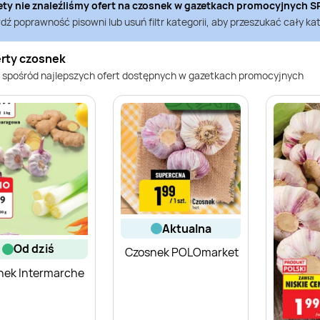
ety nie znaleźliśmy ofert na
czosnek
w gazetkach promocyjnych
S
ź poprawność pisowni lub usuń filtr kategorii, aby przeszukać cały kat
erty czosnek
 spośród najlepszych ofert dostępnych w gazetkach promocyjnych
aktualna
od dziś
Czosnek POLOmarket
nek Intermarche