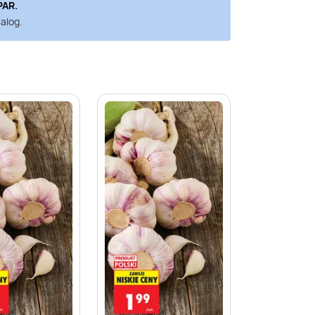
PAR
.
alog.