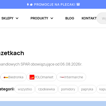
👩‍🎓 PROMOCJE NA PLECAKI 🎒
SKLEPY
PRODUKTY
BLOG
KONTAKT
azetkach
 handlowych
SPAR
obowiązujące od 06.08.2026r.
:
Biedronka
POLOmarket
Intermarche
ategorii:
wszystko
rzodkiewka
pomidory
papryka
kap