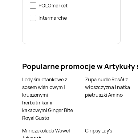
POLOmarket
Intermarche
Popularne promocje w Artykuły
Lody śmietankowe z
Zupa nudle Rosół z
sosem wiśniowym i
włoszczyzną i natką
kruszonymi
pietruszki Amino
herbatnikami
kakaowymi Ginger Bite
Royal Gusto
Miniczekolada Wawel
Chipsy Lay's