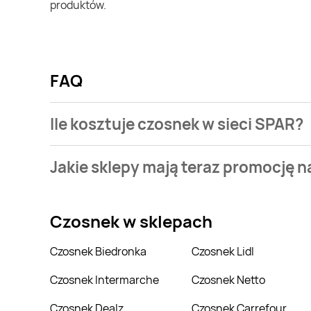
produktów.
FAQ
Ile kosztuje czosnek w sieci SPAR?
Stale przeszukujemy gazetki promocyjne w celu znal
Jakie sklepy mają teraz promocję 
Aktualnie mamy oferty m.in. z Biedronka, Delikatesy
Czosnek
w sklepach
Czosnek Biedronka
Czosnek Lidl
Czosnek Intermarche
Czosnek Netto
Czosnek Dealz
Czosnek Carrefour