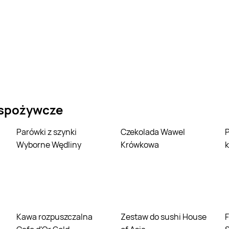
 spożywcze
Parówki z szynki
Czekolada Wawel
Parówki z filet
Wyborne Wędliny
Krówkowa
k
Kawa rozpuszczalna
Zestaw do sushi House
Filet z piersi kurczaka