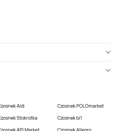
e mamy informacji o cenach na czosnek w sieci SPAR.
w niższej cenie niż zazwyczaj.
Czosnek Aldi
Czosnek POLOmarket
Czosnek Stokrotka
Czosnek bi1
Czosnek API Market
Czosnek Allegro