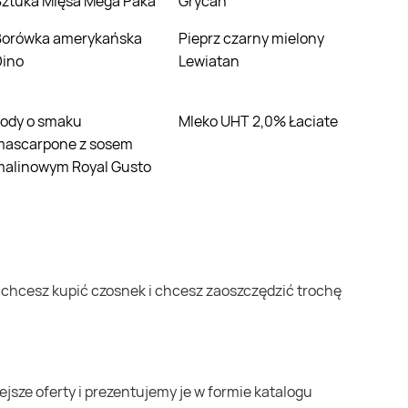
Sztuka Mięsa Mega Paka
Grycan
ńska
Pieprz czarny mielony
Dino
Lewiatan
Mleko UHT 2,0% Łaciate
mascarpone z sosem
malinowym Royal Gusto