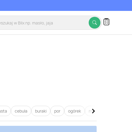
usta
cebula
buraki
por
ogórek
marchew
pietruszk