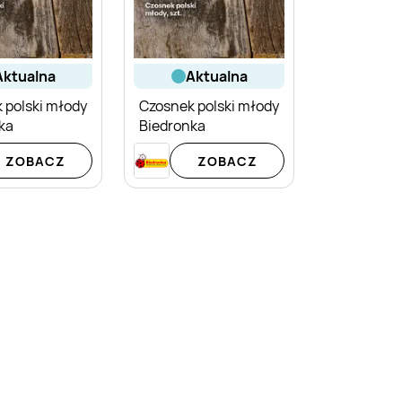
aktualna
aktualna
 polski młody
Czosnek polski młody
ka
Biedronka
ZOBACZ
ZOBACZ