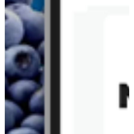
Dealz
Delfin
Duży Ben
emma MARKET
Media Expert
Prim Market
Twój Market
Action
Blue Stop
Bricomarche
Carrefour Express
Delikatesy Centrum
Drogerie Laboo
Kupiec
Limonka
Market Point
Marketvita
Słoneczko
Super-Pharm
Wafelek