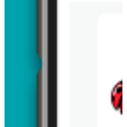
Ogórek gruntowy polski
Arhelan
ZOBACZ
ZOBACZ
KATEGORIE
FILTRY
Popularne promocje w Artykuły spożywcze
Ogórek gruntowy polski
Ogórek zielony Dino
Arhelan
Ogórek zielony Delfin
ogórek w Leclerc - promocje, których nie
możesz przegapić
ogórek to produkt, który jest bardzo popularny w
Polsce i na całym świecie. Często możesz go kupić w
Leclerc. Jeśli chcesz kupić ogórek i chcesz