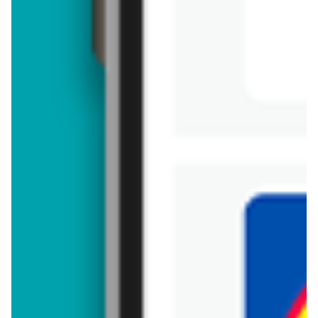
zaoszczędzić trochę pieniędzy, warto zwrócić uwagę
na promocje, które często są dostępne w gazetkach.
Promocja na ogórek w Leclerc
Promocje na ogórek możesz znaleźć w gazetce
promocyjnej Leclerc. Specjalnie dla Ciebie wybieramy
najatrakcyjniejsze oferty i prezentujemy je w formie
katalogu produktów.
FAQ
Ile kosztuje ogórek w sieci Leclerc?
Stale przeszukujemy gazetki promocyjne w celu
Jakie sklepy mają teraz promocję na ogórek?
znalezienia najtańszych ofert na ogórek. W tej chwili
jednak nie mamy informacji o cenach na ogórek w sieci
Aktualnie mamy oferty m.in. z Chorten, Market Point,
Ogórek
w sklepach
Leclerc.
Wafelek. Wejdź na Blix.pl i sprawdź, co możesz kupić w