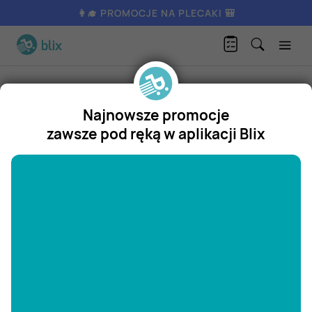
👩‍🎓 PROMOCJE NA PLECAKI 🎒
Produkty
Artykuły spożywcze
Warzywa
Najnowsze promocje
ogórek
Leclerc
- promocje w gazetkach
zawsze pod ręką w aplikacji Blix
Najnowsze promocje na
ogórek
w gazetkach sieci
"/>
handlowych
Leclerc
obowiązujące od 06.08.2026r.
Sklepy:
Netto
Dino
Arhelan
Wafelek
W tej kategorii:
wszystko
rzodkiewka
pomidory
papryka
kapusta
cebu