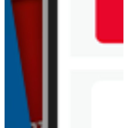
Ogórek Torimpex
Ogórek Twój Market
Toruńska Sieć Sklepów
Spożywczych
Ogórek Wafelek
Ogórek emma MARKET
Ogórek Żabka
Sklepy z kategorii Artykuły spożywcze
Biedronka
Leclerc
Społem - Blisko i Korzystnie
POLOmarket
bi1
Carrefour
Dino
Lidl
Aldi
Biedronka Home