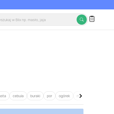
usta
cebula
buraki
por
ogórek
marchew
pietruszk