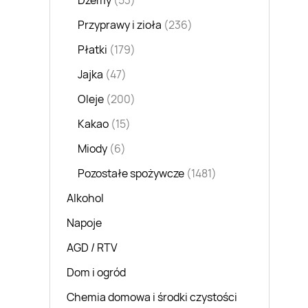
Dżemy
(53)
Przyprawy i zioła
(236)
Płatki
(179)
Jajka
(47)
Oleje
(200)
Kakao
(15)
Miody
(6)
Pozostałe spożywcze
(1481)
Alkohol
Napoje
AGD / RTV
Dom i ogród
Chemia domowa i środki czystości