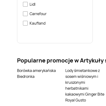
Lidl
Carrefour
Kaufland
Popularne promocje w Artykuły
Borówka amerykańska
Lody śmietankowe z
Biedronka
sosem wiśniowym i
kruszonymi
herbatnikami
kakaowymi Ginger Bite
Royal Gusto