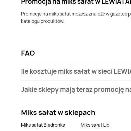
Promocja na miks sałat w LEWIATA
Promocje na miks sałat możesz znaleźć w gazetce promocyjnej LEWIATAN. Specjalnie dla Ciebie wybieramy najatrakcyjniejsze oferty i prezentujemy je w formie
katalogu produktów.
FAQ
Ile kosztuje miks sałat w sieci LE
Stale przeszukujemy gazetki promocyjne w celu znale
Jakie sklepy mają teraz promocję n
LEWIATAN.
Stale przeszukujemy gazetki promocyjne sieci handl
Miks sałat
w sklepach
Miks sałat Biedronka
Miks sałat Lidl