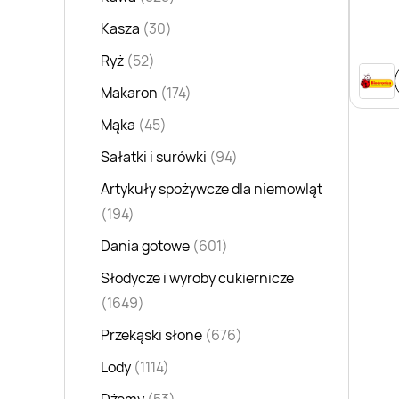
Kasza
(30)
Ryż
(52)
Makaron
(174)
Mąka
(45)
Sałatki i surówki
(94)
Artykuły spożywcze dla niemowląt
(194)
Dania gotowe
(601)
Słodycze i wyroby cukiernicze
(1649)
Przekąski słone
(676)
Lody
(1114)