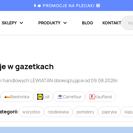
👩‍🎓 PROMOCJE NA PLECAKI 🎒
SKLEPY
PRODUKTY
BLOG
KONTAKT
je w gazetkach
ci handlowych
LEWIATAN
obowiązujące od 09.08.2026r.
:
Biedronka
Lidl
Carrefour
Kaufland
ategorii:
wszystko
rzodkiewka
pomidory
papryka
kap