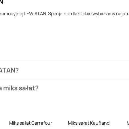
N
WIATAN?
zienia najtańszych ofert na miks sałat. W tej chwili jednak n
a miks sałat?
owych takich jak Biedronka, Lidl czy Auchan. Niestety aktualn
Miks sałat Carrefour
Miks sałat Kaufland