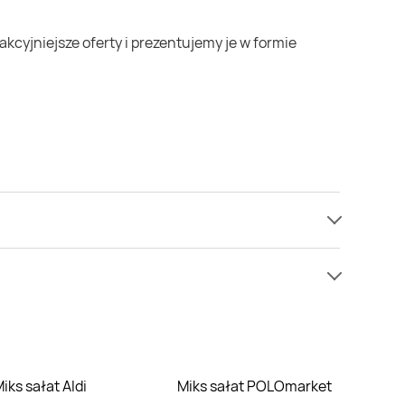
ie mamy informacji o cenach na miks sałat w sieci
ie nie oferują one żadnych rabatów na miks sałat.
Miks sałat Aldi
Miks sałat POLOmarket