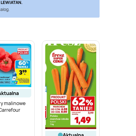
h
LEWIATAN
.
alog.
aktualna
y malinowe
 Carrefour
aktualna