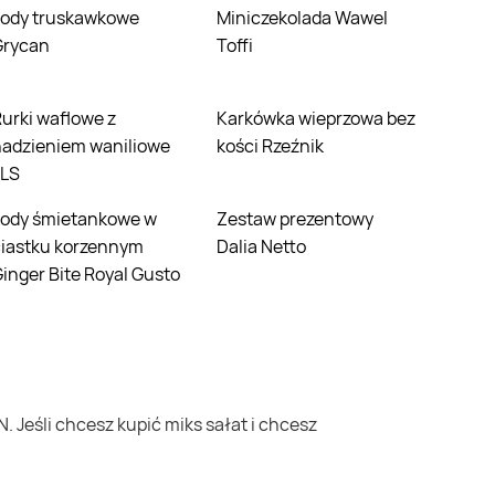
Miniczekolada Wawel
Grycan
Toffi
e z
Karkówka wieprzowa bez
nadzieniem waniliowe
kości Rzeźnik
LLS
Zestaw prezentowy
ciastku korzennym
Dalia Netto
inger Bite Royal Gusto