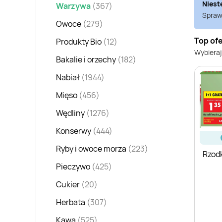
Niest
Warzywa
(367)
Sprawd
Owoce
(279)
Top of
Produkty Bio
(12)
Wybieraj
Bakalie i orzechy
(182)
Nabiał
(1944)
Mięso
(456)
Wędliny
(1276)
Konserwy
(444)
Ryby i owoce morza
(223)
Rzod
Pieczywo
(425)
Cukier
(20)
Herbata
(307)
Kawa
(525)