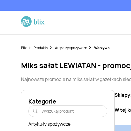
Blix
Produkty
Artykuły spożywcze
Warzywa
miks sałat
LEWIATAN
- promoc
Najnowsze promocje na
miks sałat
w gazetkach sie
Sklepy
Kategorie
W tej k
Artykuły spożywcze