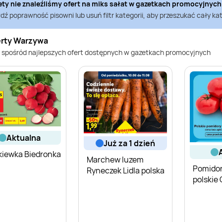
ety nie znaleźliśmy ofert na
miks sałat
w gazetkach promocyjnyc
ź poprawność pisowni lub usuń filtr kategorii, aby przeszukać cały kat
erty Warzywa
 spośród najlepszych ofert dostępnych w gazetkach promocyjnych
aktualna
już za 1 dzień
kiewka Biedronka
Marchew luzem
Pomidor
Ryneczek Lidla polska
polskie