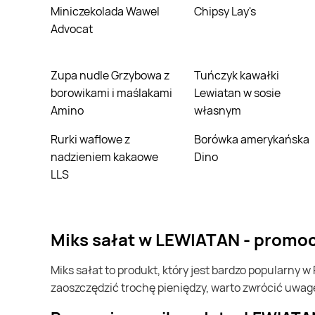
Miniczekolada Wawel
Chipsy Lay's
Advocat
Zupa nudle Grzybowa z
Tuńczyk kawałki
borowikami i maślakami
Lewiatan w sosie
Amino
własnym
Rurki waflowe z
Borówka amerykańska
nadzieniem kakaowe
Dino
LLS
miks sałat w LEWIATAN - promo
miks sałat to produkt, który jest bardzo popularny w Polsce i na całym świecie. Często możesz go kupić w LEWIATAN. Jeśli chcesz kupić miks sałat i chcesz
zaoszczędzić trochę pieniędzy, warto zwrócić uwag