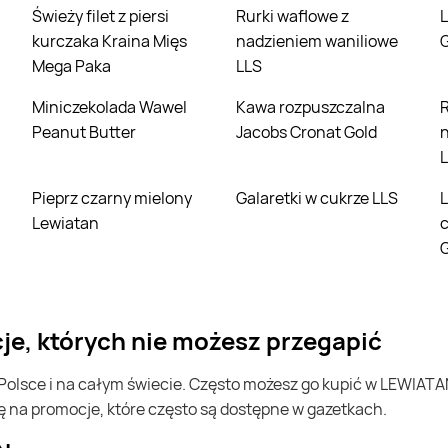
Świeży filet z piersi
Rurki waflowe z
Lody truskawkowe
kurczaka Kraina Mięs
nadzieniem waniliowe
Mega Paka
LLS
Miniczekolada Wawel
Kawa rozpuszczalna
Rurki waflow
Peanut Butter
Jacobs Cronat Gold
Pieprz czarny mielony
Galaretki w cukrze LLS
Lody śmietankowe w
Lewiatan
G
cje, których nie możesz przegapić
ę na promocje, które często są dostępne w gazetkach.