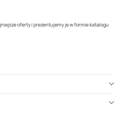
e mamy informacji o cenach na pieczarki w sieci
iż zazwyczaj.