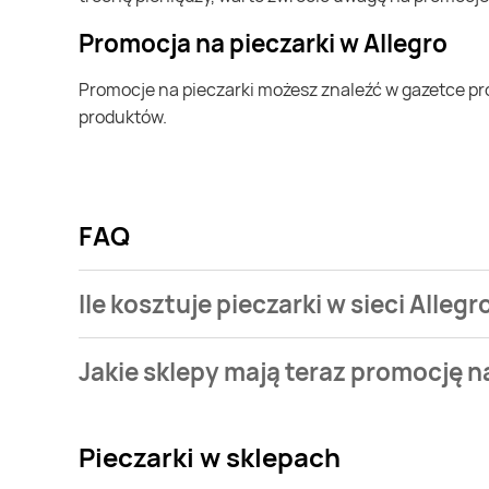
Promocja na pieczarki w Allegro
Promocje na pieczarki możesz znaleźć w gazetce promocyjnej Allegro. Specjalnie dla Ciebie wybieramy najatrakcyjniejsze oferty i prezentujemy je w formie katalogu
produktów.
FAQ
Ile kosztuje pieczarki w sieci Allegr
Stale przeszukujemy gazetki promocyjne w celu znale
Jakie sklepy mają teraz promocję n
Allegro.
Aktualnie mamy oferty m.in. z Lidl, Aldi, POLOmarket
Pieczarki
w sklepach