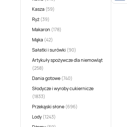
Kasza
(59)
Ryż
(39)
Makaron
(178)
Mąka
(42)
Sałatki i surówki
(90)
Artykuły spożywcze dla niemowląt
(258)
Dania gotowe
(740)
Słodycze i wyroby cukiernicze
(1833)
Przekąski słone
(696)
Lody
(1243)