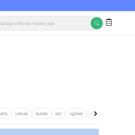
usta
cebula
buraki
por
ogórek
marchew
pietruszk