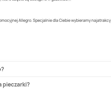
o?
zienia najtańszych ofert na pieczarki. W tej chwili jednak ni
a pieczarki?
. Wejdź na Blix.pl i sprawdź, co możesz kupić w niższej cenie n