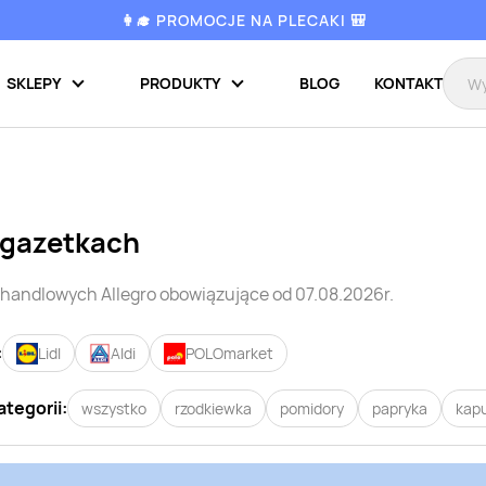
👩‍🎓 PROMOCJE NA PLECAKI 🎒
SKLEPY
PRODUKTY
BLOG
KONTAKT
 gazetkach
i handlowych
Allegro
obowiązujące od 07.08.2026r.
:
Lidl
Aldi
POLOmarket
ategorii:
wszystko
rzodkiewka
pomidory
papryka
kap