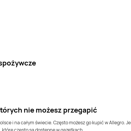
 spożywcze
 których nie możesz przegapić
, które często są dostępne w gazetkach.