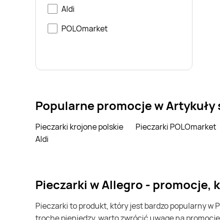
Aldi
POLOmarket
Popularne promocje w Artykuły
Pieczarki krojone polskie
Pieczarki POLOmarket
Aldi
pieczarki w Allegro - promocje,
pieczarki to produkt, który jest bardzo popularny w Polsce i na całym świecie. Często możesz go kupić w Allegro. Jeśli chcesz kupić pieczarki i chcesz zaoszczędzić
trochę pieniędzy, warto zwrócić uwagę na promocje