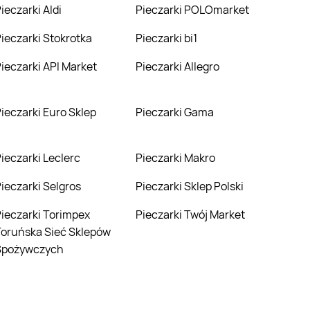
Pieczarki Aldi
Pieczarki POLOmarket
Pieczarki Stokrotka
Pieczarki bi1
Pieczarki API Market
Pieczarki Allegro
Pieczarki Euro Sklep
Pieczarki Gama
Pieczarki Leclerc
Pieczarki Makro
Pieczarki Selgros
Pieczarki Sklep Polski
mpex
Pieczarki Twój Market
oruńska Sieć Sklepów
Spożywczych