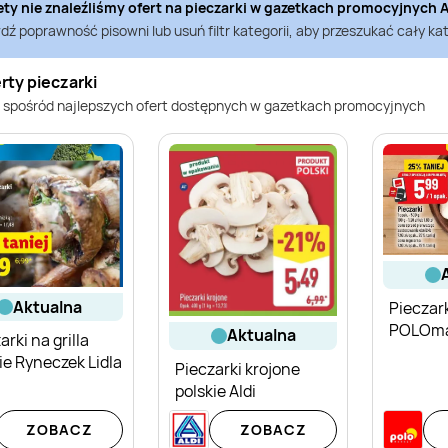
ety nie znaleźliśmy ofert na
pieczarki
w gazetkach promocyjnych
A
ź poprawność pisowni lub usuń filtr kategorii, aby przeszukać cały kat
rty pieczarki
 spośród najlepszych ofert dostępnych w gazetkach promocyjnych
aktualna
Pieczar
POLOma
aktualna
arki na grilla
ie Ryneczek Lidla
Pieczarki krojone
polskie Aldi
ZOBACZ
ZOBACZ