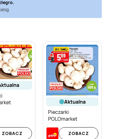
llegro
.
alog.
aktualna
ki
aktualna
rket
Pieczarki
POLOmarket
ZOBACZ
ZOBACZ