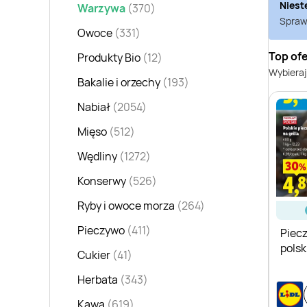
Niest
Warzywa
(370)
Sprawd
Owoce
(331)
Top ofe
Produkty Bio
(12)
Wybieraj
Bakalie i orzechy
(193)
Nabiał
(2054)
Mięso
(512)
Wędliny
(1272)
Konserwy
(526)
Ryby i owoce morza
(264)
Pieczywo
(411)
Piecz
polsk
Cukier
(41)
Herbata
(343)
Kawa
(619)