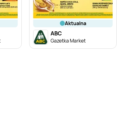
aktualna
ABC
t
Gazetka Market