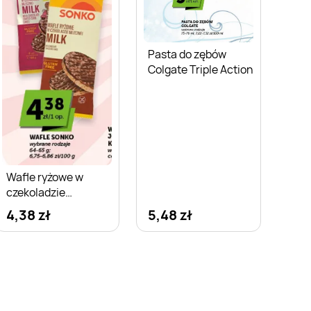
Pasta do zębów
Colgate Triple Action
Wafle ryżowe w
czekoladzie
mlecznej Sonko
4,38 zł
5,48 zł