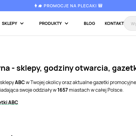
👩‍🎓 PROMOCJE NA PLECAKI 🎒
SKLEPY
PRODUKTY
BLOG
KONTAKT
na - sklepy, godziny otwarcia, gazet
 sklepy
ABC
w Twojej okolicy oraz aktualne gazetki promocyjn
siadająca swoje oddziały w
1657
miastach w całej Polsce.
etki ABC