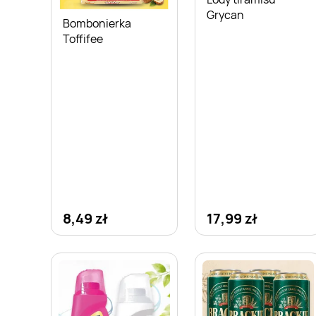
Grycan
Bombonierka
Toffifee
8,49 zł
17,99 zł