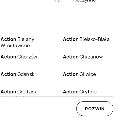
Action
Bielany
Action
Bielsko-Biała
Wrocławskie
Action
Chorzów
Action
Chrzanów
Action
Gdańsk
Action
Gliwice
Action
Grodzisk
Action
Gryfino
Mazowiecki
Action
Jędrzejów
Action
Jelenia Góra
ROZWIŃ
Action
Kiełczewo
Action
Kluczbork