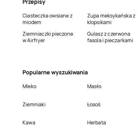
Przepisy
Ciasteczka owsiane z
Zupa meksykańska z
miodem
klopsikami
Ziemniaczki pieczone
Gulasz z czerwona
w Airfryer
fasola i pieczarkami
Popularne wyszukiwania
Mleko
Masło
Ziemniaki
Łosoś
Kawa
Herbata