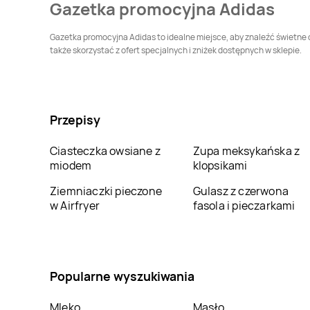
Gazetka promocyjna Adidas
Adidas
Oświęcim
Adidas
Otwock
Gazetka promocyjna Adidas to idealne miejsce, aby znaleźć świetne o
także skorzystać z ofert specjalnych i zniżek dostępnych w sklepie.
Adidas
Piła
Adidas
Piotrków
Trybunalski
Adidas
Pruszcz
Adidas
Pruszków
Przepisy
Gdański
Ciasteczka owsiane z
Zupa meksykańska z
Adidas
Racibórz
Adidas
Radom
miodem
klopsikami
Ziemniaczki pieczone
Gulasz z czerwona
Adidas
Sanok
Adidas
Siedlce
w Airfryer
fasola i pieczarkami
Adidas
Sopot
Adidas
Sosnowiec
Popularne wyszukiwania
Adidas
Sucha
Adidas
Sulechów
Beskidzka
Mleko
Masło