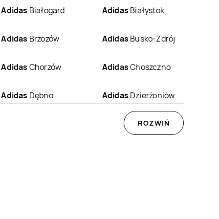
Adidas
Białogard
Adidas
Białystok
Adidas
Brzozów
Adidas
Busko-Zdrój
Adidas
Chorzów
Adidas
Choszczno
Adidas
Dębno
Adidas
Dzierżoniów
Adidas
Głogów
Adidas
Gniezno
ROZWIŃ
Adidas
Grodzisk
Adidas
Gryfino
Mazowiecki
Adidas
Jarosław
Adidas
Jastrzębie-
Zdrój
Adidas
Kętrzyn
Adidas
Kielce