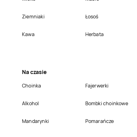
Adidas
Świnoujście
Adidas
Szczecin
Ziemniaki
Łosoś
Adidas
Tarnowo
Adidas
Tomaszów
Podgórne
Lubelski
Kawa
Herbata
Adidas
Tychy
Adidas
Ustroń
Adidas
Włocławek
Adidas
Włodawa
Na czasie
Adidas
Września
Adidas
Wyszków
Choinka
Fajerwerki
Adidas
Żary
Adidas
Złotoryja
Alkohol
Bombki choinkowe
Mandarynki
Pomarańcze