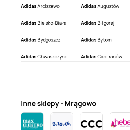
Adidas
Arciszewo
Adidas
Augustów
Adidas
Bielsko-Biała
Adidas
Biłgoraj
Adidas
Bydgoszcz
Adidas
Bytom
Adidas
Chwaszczyno
Adidas
Ciechanów
Adidas
Elbląg
Adidas
Gdańsk
Adidas
Goleniów
Adidas
Gorlice
Inne sklepy - Mrągowo
Adidas
Gubin
Adidas
Hrubieszów
Adidas
Jelenia Góra
Adidas
Kalisz