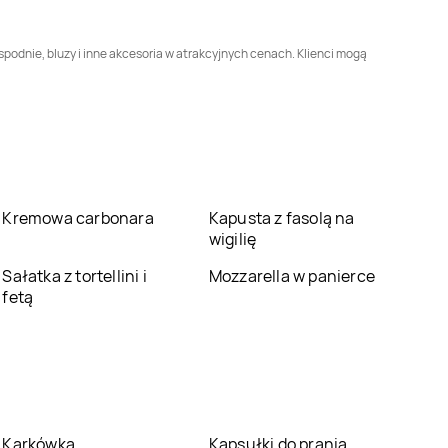
Mazowiecka
Wielkopolski
Adidas
Pasłęk
Adidas
Piaseczno
podnie, bluzy i inne akcesoria w atrakcyjnych cenach. Klienci mogą
Adidas
Poznań
Adidas
Proszowice
Adidas
Pułtusk
Adidas
Rabka-Zdrój
Kremowa carbonara
Kapusta z fasolą na
Adidas
Rybnik
Adidas
Rzeszów
wigilię
Sałatka z tortellini i
Mozzarella w panierce
Adidas
Skierniewice
Adidas
Sochaczew
fetą
Adidas
Starogard
Adidas
Stary Kisielin
Gdański
Adidas
Świebodzin
Adidas
Świecie
Karkówka
Kapsułki do prania