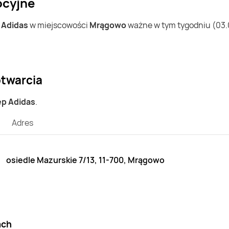
ocyjne
w
Adidas
w miejscowości
Mrągowo
ważne w tym tygodniu (03.08
otwarcia
ep Adidas
.
Adres
osiedle Mazurskie 7/13, 11-700, Mrągowo
ach