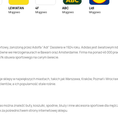
LEWIATAN
4F
ABC
Lidl
Adidas
Konin
Adidas
Końskie
Mrągowo
Mrągowo
Mrągowo
Mrągowo
Adidas
Kwidzyn
Adidas
Laskowa
Adidas
Lubaczów
Adidas
Lubartów
ortowy, założoną przez Adolfa "Adi" Dasslera w 1924 roku. Adidas jest światowym l
główne we Herzogenaurach w Bawarii oraz Amsterdamie. Firma ma ponad 46 000 pra
Adidas
Łeba
Adidas
Łódź
 25% obuwia sportowego na całym świecie.
Adidas
Międzyrzec
Adidas
Mielec
Podlaski
 sklepy w największych miastach, takich jak Warszawa, Kraków, Poznań i Wrocław. 
lientów, a ich popularność stale rośnie.
Adidas
Myślenice
Adidas
Nowa Ruda
Adidas
Nysa
Adidas
Oborniki
 można znaleźć buty, koszulki, spodnie, bluzy i inne akcesoria sportowe dla mężczy
e za pośrednictwem strony internetowej sklepu.
Adidas
Opole
Adidas
Ostrołęka