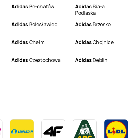
Adidas
Bełchatów
Adidas
Biała
Podlaska
Adidas
Bolesławiec
Adidas
Brzesko
Adidas
Chełm
Adidas
Chojnice
Adidas
Częstochowa
Adidas
Dęblin
Adidas
Gdynia
Adidas
Gliwice
Adidas
Gorzów
Adidas
Gostynin
Wielkopolski
Adidas
Iława
Adidas
Inowrocław
Adidas
Katowice
Adidas
Kępno