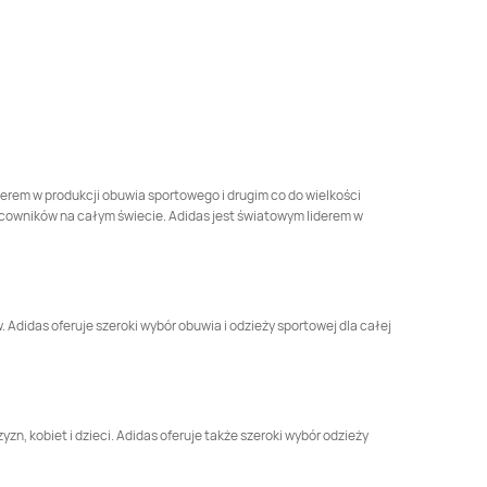
Adidas
Koszalin
Adidas
Kraków
Adidas
Lębork
Adidas
Legnica
Adidas
Lublin
Adidas
Luboń
iderem w produkcji obuwia sportowego i drugim co do wielkości
cowników na całym świecie. Adidas jest światowym liderem w
Adidas
Łomianki
Adidas
Łomża
Adidas
Mława
Adidas
Morąg
Adidas oferuje szeroki wybór obuwia i odzieży sportowej dla całej
Adidas
Nowa Sól
Adidas
Nowy Sącz
Adidas
Oleśnica
Adidas
Olesno
zn, kobiet i dzieci. Adidas oferuje także szeroki wybór odzieży
Adidas
Ostrów
Adidas
Ostrów