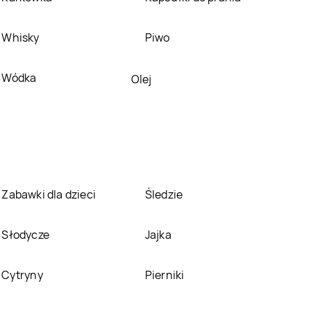
Adidas
Tarnobrzeg
Adidas
Tarnów
Whisky
Piwo
Adidas
Trzcianka
Adidas
Turek
Wódka
Olej
Adidas
Warszawa
Adidas
Wieluń
Adidas
Wołomin
Adidas
Wrocław
Adidas
Zakopane
Adidas
Zamość
Zabawki dla dzieci
Śledzie
Słodycze
Jajka
Cytryny
Pierniki