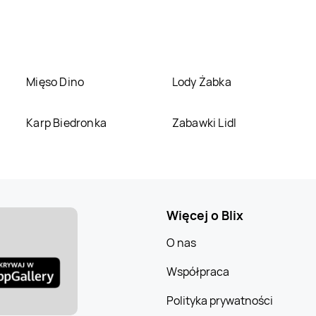
Mięso Dino
Lody Żabka
Karp Biedronka
Zabawki Lidl
Więcej o Blix
O nas
Współpraca
Polityka prywatności