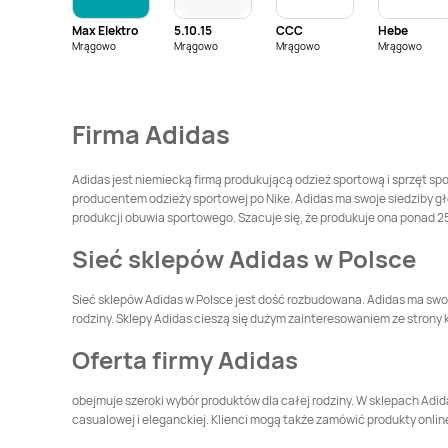
Max Elektro
5.10.15
CCC
Hebe
Adidas
Klimontów
Adidas
Kłodzko
Mrągowo
Mrągowo
Mrągowo
Mrągowo
Adidas
Kraśnik
Adidas
Kutno
Firma Adidas
Adidas
Leszno
Adidas
Limanowa
Adidas jest niemiecką firmą produkującą odzież sportową i sprzęt sp
producentem odzieży sportowej po Nike. Adidas ma swoje siedziby 
Adidas
Łapy
Adidas
Łask
produkcji obuwia sportowego. Szacuje się, że produkuje ona ponad
Sieć sklepów Adidas w Polsce
Adidas
Łowicz
Adidas
Malbork
Sieć sklepów Adidas w Polsce jest dość rozbudowana. Adidas ma swoje
rodziny. Sklepy Adidas cieszą się dużym zainteresowaniem ze strony k
Adidas
Moszczenica
Adidas
Mszana Dolna
Oferta firmy Adidas
Adidas
Nowy Targ
Adidas
Nowy Tomyśl
obejmuje szeroki wybór produktów dla całej rodziny. W sklepach Adidas
casualowej i eleganckiej. Klienci mogą także zamówić produkty onlin
Adidas
Olsztyn
Adidas
Opoczno