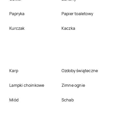
Adidas
Szczecinek
Adidas
Szczytno
Papryka
Papier toaletowy
Adidas
Tomaszowice
Adidas
Toruń
Kurczak
Kaczka
Adidas
Wadowice
Adidas
Wałbrzych
Adidas
Wólka
Adidas
Wolsztyn
Kosowska
Adidas
Ząbkowice
Adidas
Zabrzeg
Śląskie
Karp
Ozdoby świąteczne
Adidas
Żyrardów
Adidas
Żywiec
Lampki choinkowe
Zimne ognie
Miód
Schab