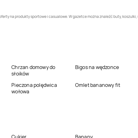
Adidas
Pałecznica
Adidas
ferty na produkty sportowe i casualowe. W gazetce można znaleźć buty, koszulki, s
Panieńszczyzna
Adidas
Płock
Adidas
Płońsk
Adidas
Przasnysz
Adidas
Przemyśl
Chrzan domowy do
Bigos na wędzonce
Adidas
Rawa
Adidas
Rewal
słoików
Mazowiecka
Pieczona polędwica
Omlet bananowy fit
Adidas
Siemiatycze
Adidas
Sieradz
wołowa
Adidas
Stare Miasto
Adidas
Stargard
Adidas
Suwałki
Adidas
Świdwin
Cukier
Banany