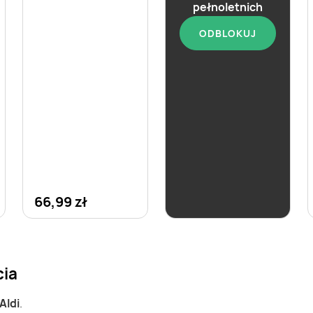
pełnoletnich
Whisky Black &
ODBLOKUJ
White
66,99 zł
54,99 zł
cia
Aldi
.