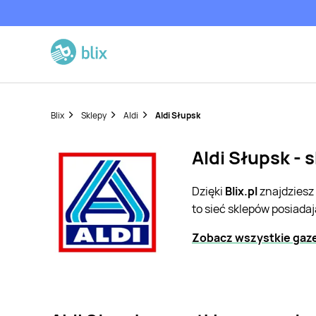
Blix
Sklepy
Aldi
Aldi Słupsk
Aldi Słupsk - 
Dzięki
Blix.pl
znajdziesz
to sieć sklepów posiada
Zobacz wszystkie gazet