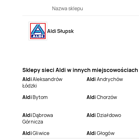
Nazwa sklepu
Aldi Słupsk
Sklepy sieci Aldi w innych miejscowościach
Aldi
Aleksandrów
Aldi
Andrychów
Łódzki
Aldi
Bytom
Aldi
Chorzów
Aldi
Dąbrowa
Aldi
Działdowo
Górnicza
Aldi
Gliwice
Aldi
Głogów