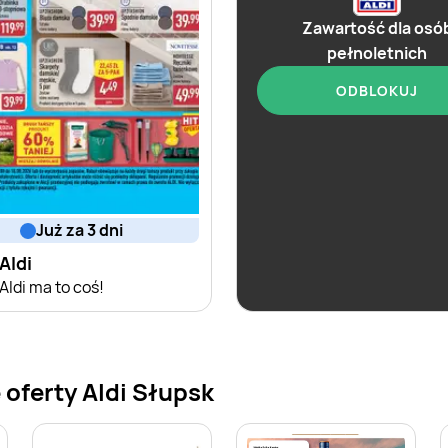
Zawartość dla osó
pełnoletnich
ODBLOKUJ
już za 3 dni
aktualna
Aldi
Aldi
Aldi ma to coś!
Świat alkoholi
oferty Aldi Słupsk