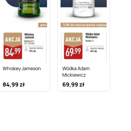
Whiskey Jameson
Wódka Adam
Mickiewicz
84,99 zł
69,99 zł