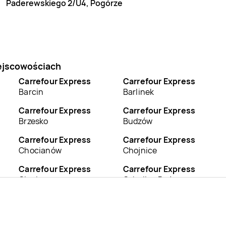
Paderewskiego 2/U4, Pogórze
iejscowościach
Carrefour Express
Carrefour Express
Barcin
Barlinek
Carrefour Express
Carrefour Express
Brzesko
Budzów
Carrefour Express
Carrefour Express
Chocianów
Chojnice
Carrefour Express
Carrefour Express
Cięcina
Cybulice Duże
Carrefour Express
Carrefour Express
Dąbrowa Chełmińska
Dębica