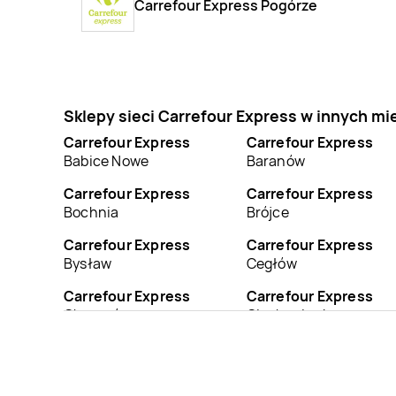
Carrefour Express Pogórze
Sklepy sieci Carrefour Express w innych m
Carrefour Express
Carrefour Express
Babice Nowe
Baranów
Carrefour Express
Carrefour Express
Bochnia
Brójce
Carrefour Express
Carrefour Express
Bysław
Cegłów
Carrefour Express
Carrefour Express
Chrzanów
Ciechocinek
Carrefour Express
Carrefour Express
Czyżowice
Dąbie