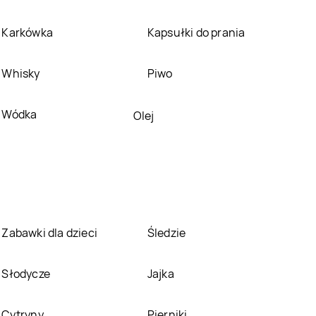
Pabianice
Piaseczno
Karkówka
Kapsułki do prania
Carrefour Express
Carrefour Express
Połaniec
Porąbka Iwkowska
Whisky
Piwo
Carrefour Express
Carrefour Express
Przeworsk
Psary
Wódka
Olej
Carrefour Express
Carrefour Express
Rawa Mazowiecka
Redło
Carrefour Express
Carrefour Express
Sandomierz
Sędziszów Małopolski
Carrefour Express
Carrefour Express
Sienno
Silno
Zabawki dla dzieci
Śledzie
Carrefour Express
Carrefour Express
Smólnik
Sobótka
Słodycze
Jajka
Carrefour Express
Carrefour Express
Stolno
Strawczyn
Cytryny
Pierniki