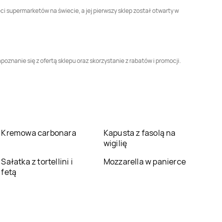
Carrefour Express
Carrefour Express
ci supermarketów na świecie, a jej pierwszy sklep został otwarty w
Lublin
Luboń
Carrefour Express
Carrefour Express
Łęczyca
Łękawica
oznanie się z ofertą sklepu oraz skorzystanie z rabatów i promocji.
Carrefour Express
Carrefour Express
Małdyty
Marciszów
Carrefour Express
Carrefour Express
Milicz
Mława
Carrefour Express
Carrefour Express
Kremowa carbonara
Kapusta z fasolą na
Nadarzyn
Nasielsk
wigilię
Carrefour Express
Carrefour Express
Sałatka z tortellini i
Mozzarella w panierce
Ogrodzieniec
Olkusz
fetą
Carrefour Express
Carrefour Express
Ostrów Lubelski
Ostrów Wielkopolski
Carrefour Express
Carrefour Express