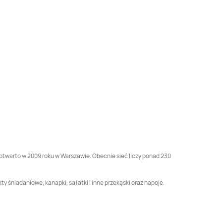
Carrefour Express
Carrefour Express
Gdańsk
Gdów
Carrefour Express
Carrefour Express
Gorzów Wielkopolski
Gostycyn
Carrefour Express
Carrefour Express
Grybów
Hrubieszów
Carrefour Express
Carrefour Express
Janki
Janów Podlaski
Carrefour Express
Carrefour Express
Jaworzno
Jędrzejów
Carrefour Express
Carrefour Express
Kijewo Królewskie
Koluszki
s otwarto w 2009 roku w Warszawie. Obecnie sieć liczy ponad 230
Carrefour Express
Carrefour Express
y śniadaniowe, kanapki, sałatki i inne przekąski oraz napoje.
Kraśnik
Krasocin
Carrefour Express
Carrefour Express
Lgota-Nadwarcie
Lipce Reymontowskie