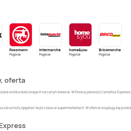
Carrefour Express
Carrefour Express
Gabryelin
Gardeja
Carrefour Express
Carrefour Express
Głogów
Gorlice
Carrefour Express
Carrefour Express
Gromadka
Gronów
Rossmann
Intermarche
home&you
Bricomarche
Carrefour Express
Carrefour Express
Pogórze
Pogórze
Pogórze
Pogórze
Izabelin C
Jabłonna
Carrefour Express
Carrefour Express
Jastrzębie-Zdrój
Jawor
, oferta
Carrefour Express
Carrefour Express
Katowice
Kielce
 działa w kilkunastu krajach na całym świecie. W Polsce pierwszy Carrefour Expres
Carrefour Express
Carrefour Express
su lub ochoty spędzać dużo czasu w supermarketach. W ofercie znajdują się produkt
Krajenka
Kraków
Carrefour Express
Carrefour Express
 Express
Krzywda
Legnica