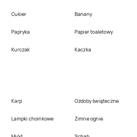
Ożarów Mazowiecki
Ozorków
Cukier
Banany
Carrefour Express
Carrefour Express
Płock
Płońsk
Papryka
Papier toaletowy
Carrefour Express
Carrefour Express
Pruszcz
Przasnysz
Kurczak
Kaczka
Carrefour Express
Carrefour Express
Radziechowy
Radziejów
Carrefour Express
Carrefour Express
Ruszowice
Ryglice
Carrefour Express
Carrefour Express
Sicienko
Siechnice
Karp
Ozdoby świąteczne
Carrefour Express
Carrefour Express
Sławków
Słubice
Lampki choinkowe
Zimne ognie
Carrefour Express
Carrefour Express
Stary Sącz
Staszów
Miód
Schab