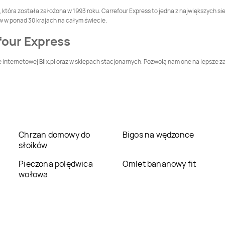
Carrefour Express
Carrefour Express
 która została założona w 1993 roku. Carrefour Express to jedna z największych sie
Lubiewo
Lubin
w w ponad 30 krajach na całym świecie.
four Express
Carrefour Express
Carrefour Express
Łasin
Łazy
internetowej Blix.pl oraz w sklepach stacjonarnych. Pozwolą nam one na lepsze zap
Carrefour Express
Carrefour Express
Łyszkowice
Malbork
Carrefour Express
Carrefour Express
Międzyrzecz
Milanówek
Carrefour Express
Carrefour Express
Chrzan domowy do
Bigos na wędzonce
Mrągowo
Myszyniec
słoików
Carrefour Express
Carrefour Express
Pieczona polędwica
Omlet bananowy fit
Nowy Dwór
Ochotnica Dolna
wołowa
Mazowiecki
Carrefour Express
Carrefour Express
Orzech
Osielsko
Carrefour Express
Carrefour Express