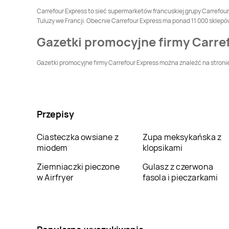
Carrefour Express
Carrefour Express
Carrefour Express to sieć supermarketów francuskiej grupy Carrefour,
Lipno
Lipowiec
Tuluzy we Francji. Obecnie Carrefour Express ma ponad 11 000 sklepó
Gazetki promocyjne firmy Carre
Carrefour Express
Carrefour Express
Łącko
Łagów
Gazetki promocyjne firmy Carrefour Express można znaleźć na stronie 
Carrefour Express
Carrefour Express
Łódź
Łomianki
Carrefour Express
Carrefour Express
Marki
Miedziana Góra
Przepisy
Carrefour Express
Carrefour Express
Ciasteczka owsiane z
Zupa meksykańska z
Mniów
Mostki
miodem
klopsikami
Carrefour Express
Carrefour Express
Ziemniaczki pieczone
Gulasz z czerwona
Nieborów
Nisko
w Airfryer
fasola i pieczarkami
Carrefour Express
Carrefour Express
Olsztynek
Opole
Carrefour Express
Carrefour Express