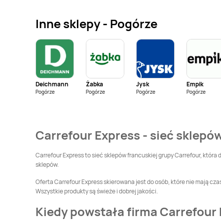
Carrefour Express
Carrefour Express
Dobrzykowice
Domaniewice
Inne sklepy - Pogórze
Carrefour Express
Carrefour Express
Gdynia
Glinojeck
Carrefour Express
Carrefour Express
Grabów
Grodzisk Mazowiecki
Deichmann
Żabka
Jysk
Empik
Carrefour Express
Carrefour Express
Pogórze
Pogórze
Pogórze
Pogórze
Iłowa
Iwiec
Carrefour Express
Carrefour Express
Jarosławiec
Jasło
Carrefour Express - sieć sklepów
Carrefour Express
Carrefour Express
Jodłownik
Karczew
Carrefour Express to sieć sklepów francuskiej grupy Carrefour, która
sklepów.
Carrefour Express
Carrefour Express
Oferta Carrefour Express skierowana jest do osób, które nie mają cza
Konstancin-Jeziorna
Kowalewo Pomorskie
Wszystkie produkty są świeże i dobrej jakości.
Carrefour Express
Carrefour Express
Kiedy powstała firma Carrefour
Krotoszyn
Krzywanice