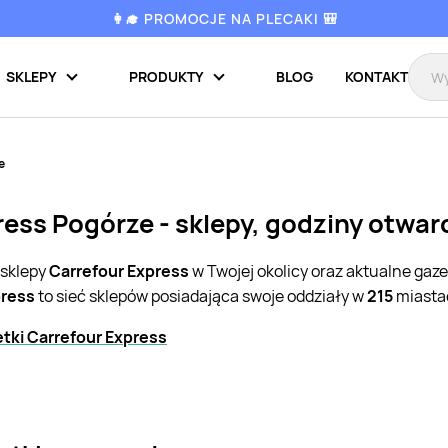
👩‍🎓 PROMOCJE NA PLECAKI 🎒
SKLEPY
PRODUKTY
BLOG
KONTAKT
e
ress Pogórze - sklepy, godziny otwar
 sklepy
Carrefour Express
w Twojej okolicy oraz aktualne gaz
press
to sieć sklepów posiadająca swoje oddziały w
215
miastac
tki Carrefour Express