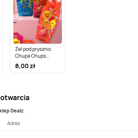
Żel pod prysznic
Chupa Chups
Cheeky Cherry
8,00 zł
 otwarcia
sklep Dealz
.
Adres