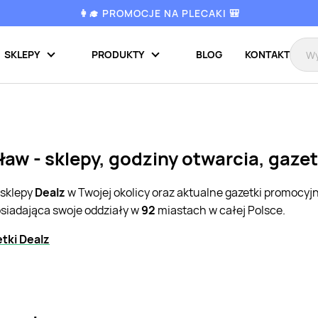
👩‍🎓 PROMOCJE NA PLECAKI 🎒
SKLEPY
PRODUKTY
BLOG
KONTAKT
ław - sklepy, godziny otwarcia, gaze
 sklepy
Dealz
w Twojej okolicy oraz aktualne gazetki promocyj
osiadająca swoje oddziały w
92
miastach w całej Polsce.
tki Dealz