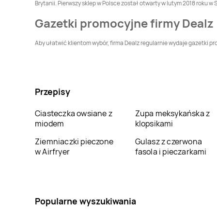
Brytanii. Pierwszy sklep w Polsce został otwarty w lutym 2018 roku w
Dealz
Tarnów
Dealz
Tczew
Gazetki promocyjne firmy Dealz
Aby ułatwić klientom wybór, firma Dealz regularnie wydaje gazetki p
Dealz
Władysławowo
Dealz
Włocławek
Dealz
Żory
Przepisy
Ciasteczka owsiane z
Zupa meksykańska z
miodem
klopsikami
Ziemniaczki pieczone
Gulasz z czerwona
w Airfryer
fasola i pieczarkami
Popularne wyszukiwania