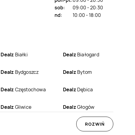
pon-pt:
09:00 - 20:30
sob:
09:00 - 20:30
nd:
10:00 - 18:00
Dealz
Białki
Dealz
Białogard
Dealz
Bydgoszcz
Dealz
Bytom
Dealz
Częstochowa
Dealz
Dębica
Dealz
Gliwice
Dealz
Głogów
Dealz
Iława
Dealz
Jarocin
ROZWIŃ