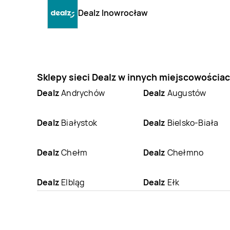
Dealz Inowrocław
Sklepy sieci Dealz w innych miejscowościa
Dealz
Andrychów
Dealz
Augustów
Dealz
Białystok
Dealz
Bielsko-Biała
Dealz
Chełm
Dealz
Chełmno
Dealz
Elbląg
Dealz
Ełk
Dealz
Gniezno
Dealz
Gorlice