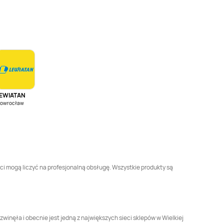
Dealz
Kielce
Dealz
Kiełczewo
Dealz
Limanowa
Dealz
Lipienice
Dealz
Nowy Sącz
Dealz
Nowy Targ
EWIATAN
Dealz
Ostrów
Dealz
Pabianice
nowrocław
Wielkopolski
Dealz
Płońsk
Dealz
Polkowice
Dealz
Radomsko
Dealz
Rawa
Mazowiecka
nci mogą liczyć na profesjonalną obsługę. Wszystkie produkty są
Dealz
Skawina
Dealz
Słupsk
Dealz
Szamotuły
Dealz
Szczecin
winęła i obecnie jest jedną z największych sieci sklepów w Wielkiej