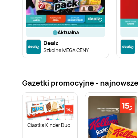
aktualna
Dealz
Szkolne MEGA CENY
Gazetki promocyjne - najnowsze
Ciastka Kinder Duo