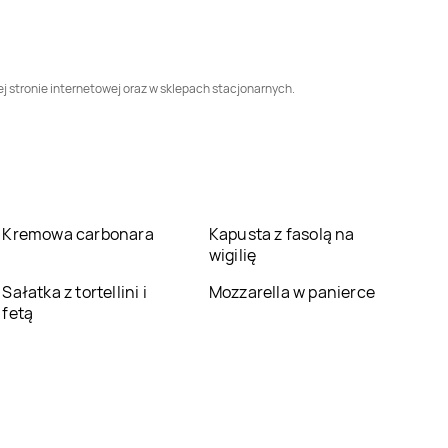
Dealz
Warszawa
Dealz
Wieluń
ej stronie internetowej oraz w sklepach stacjonarnych.
Dealz
Żary
Dealz
Złotoryja
Kremowa carbonara
Kapusta z fasolą na
wigilię
Sałatka z tortellini i
Mozzarella w panierce
fetą