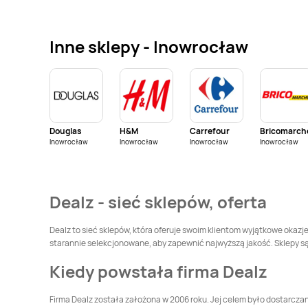
Dealz
Jastrzębie-
Dealz
Jaworzno
Zdrój
Inne sklepy - Inowrocław
Dealz
Koszalin
Dealz
Krosno
Dealz
Lublin
Dealz
Łódź
Douglas
H&M
Carrefour
Bricomarch
Dealz
Nysa
Dealz
Olsztyn
Inowrocław
Inowrocław
Inowrocław
Inowrocław
Dealz
Piastów
Dealz
Piekary Śląskie
Dealz - sieć sklepów, oferta
Dealz
Poznań
Dealz
Pruszków
Dealz to sieć sklepów, która oferuje swoim klientom wyjątkowe okazje
starannie selekcjonowane, aby zapewnić najwyższą jakość. Sklepy są o
Dealz
Reda
Dealz
Ruszowice
Kiedy powstała firma Dealz
Dealz
Stojadła
Dealz
Suwałki
Firma Dealz została założona w 2006 roku. Jej celem było dostarczani