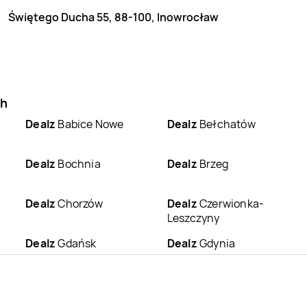
Świętego Ducha 55, 88-100, Inowrocław
ch
Dealz
Babice Nowe
Dealz
Bełchatów
Dealz
Bochnia
Dealz
Brzeg
Dealz
Chorzów
Dealz
Czerwionka-
Leszczyny
Dealz
Gdańsk
Dealz
Gdynia
Dealz
Gorzów
Dealz
Grudziądz
Wielkopolski