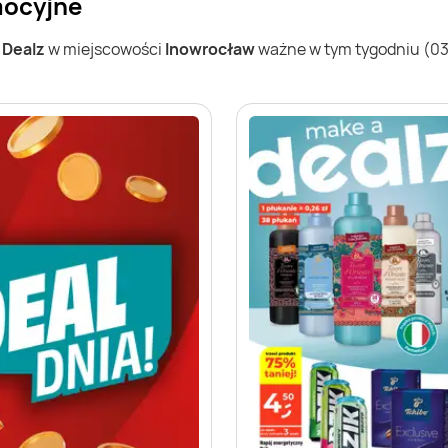
mocyjne
w
Dealz
w miejscowości
Inowrocław
ważne w tym tygodniu (03.0