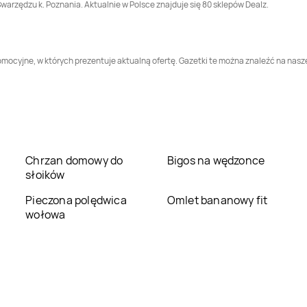
 Swarzędzu k. Poznania. Aktualnie w Polsce znajduje się 80 sklepów Dealz.
Dealz
Toruń
Dealz
Tychy
romocyjne, w których prezentuje aktualną ofertę. Gazetki te można znaleźć na nasz
Dealz
Wrocław
Dealz
Września
Chrzan domowy do
Bigos na wędzonce
słoików
Pieczona polędwica
Omlet bananowy fit
wołowa