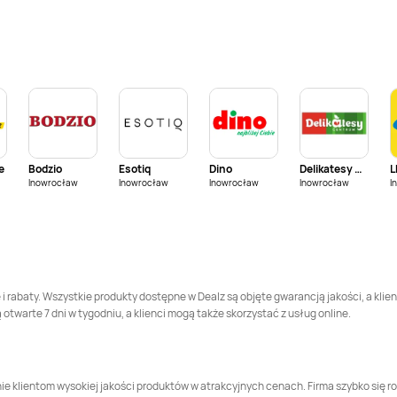
Dealz
Kalisz
Dealz
Katowice
Dealz
Kutno
Dealz
Lębork
Dealz
Mława
Dealz
Nowa Sól
e
Bodzio
Esotiq
Dino
Delikatesy Centrum
L
Dealz
Oława
Dealz
Ostrołęka
Inowrocław
Inowrocław
Inowrocław
Inowrocław
I
Dealz
Piotrków
Dealz
Płock
Trybunalski
Dealz
Pułtusk
Dealz
Radom
 i rabaty. Wszystkie produkty dostępne w Dealz są objęte gwarancją jakości, a klie
twarte 7 dni w tygodniu, a klienci mogą także skorzystać z usług online.
Dealz
Rzeszów
Dealz
Siedlce
Dealz
Swarzędz
Dealz
Świebodzin
e klientom wysokiej jakości produktów w atrakcyjnych cenach. Firma szybko się roz