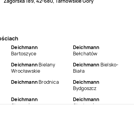
Zagórska 189, 42-680, Tarnowskie Góry
ościach
Deichmann
Deichmann
Bartoszyce
Bełchatów
Deichmann
Bielany
Deichmann
Bielsko-
Wrocławskie
Biała
Deichmann
Brodnica
Deichmann
Bydgoszcz
Deichmann
Deichmann
Chrzanów
Ciechanów
Deichmann
Dębica
Deichmann
Dzierżoniów