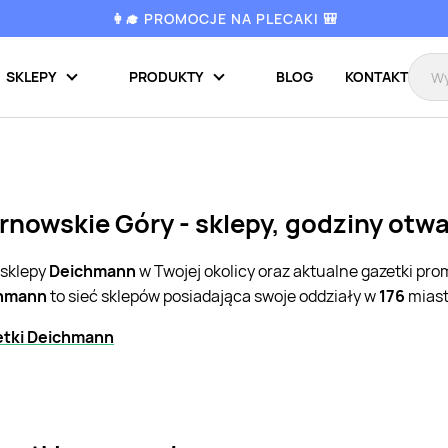
👩‍🎓 PROMOCJE NA PLECAKI 🎒
SKLEPY
PRODUKTY
BLOG
KONTAKT
nowskie Góry - sklepy, godziny otwa
 sklepy
Deichmann
w Twojej okolicy oraz aktualne gazetki pr
hmann
to sieć sklepów posiadająca swoje oddziały w
176
miast
etki Deichmann