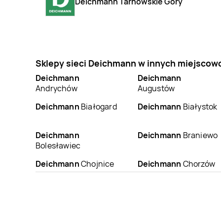
Deichmann Tarnowskie Góry
Sklepy sieci Deichmann w innych miejscow
Deichmann
Deichmann
Andrychów
Augustów
Deichmann
Białogard
Deichmann
Białystok
Deichmann
Deichmann
Braniewo
Bolesławiec
Deichmann
Chojnice
Deichmann
Chorzów
Deichmann
Deichmann
Dąbrowa
Częstochowa
Górnicza