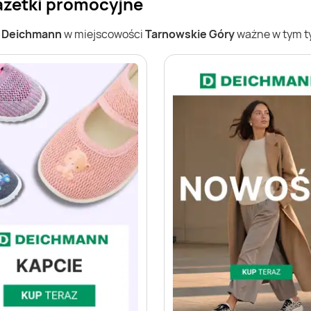
azetki promocyjne
w
Deichmann
w miejscowości
Tarnowskie Góry
ważne w tym ty