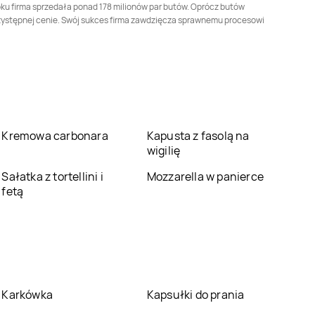
oku firma sprzedała ponad 178 milionów par butów. Oprócz butów
Deichmann
Mrągowo
Deichmann
 przystępnej cenie. Swój sukces firma zawdzięcza sprawnemu procesowi
Mysłowice
Deichmann
Nowy
Deichmann
Nysa
Sącz
Deichmann
Ostrów
Deichmann
Ostrów
Mazowiecka
Wielkopolski
Deichmann
Piła
Deichmann
Piotrków
Kremowa carbonara
Kapusta z fasolą na
Trybunalski
wigilię
Deichmann
Pruszcz
Deichmann
Pruszków
Sałatka z tortellini i
Mozzarella w panierce
Gdański
fetą
Deichmann
Deichmann
Rumia
Radomsko
Deichmann
Rzgów
Deichmann
Sanok
Karkówka
Kapsułki do prania
Deichmann
Słupca
Deichmann
Słupsk