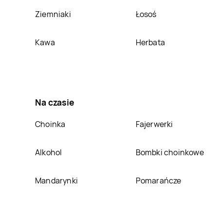
Ziemniaki
Łosoś
Deichmann
Deichmann
Sochaczew
Sosnowiec
Kawa
Herbata
Deichmann
Stargard
Deichmann
Starogard Gdański
Deichmann
Swarzędz
Deichmann
Świdnica
Deichmann
Deichmann
Szczytno
Na czasie
Szczecinek
Choinka
Fajerwerki
Deichmann
Toruń
Deichmann
Turek
Alkohol
Bombki choinkowe
Deichmann
Wieluń
Deichmann
Włocławek
Mandarynki
Pomarańcze
Deichmann
Wyszków
Deichmann
Ząbkowice Śląskie