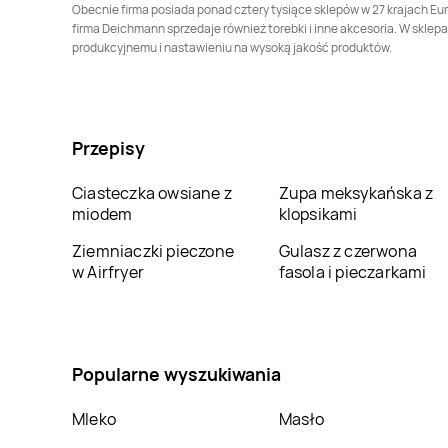
Obecnie firma posiada ponad cztery tysiące sklepów w 27 krajach Eu
Deichmann
Mikołów
Deichmann
firma Deichmann sprzedaje również torebki i inne akcesoria. W sklep
Milanówek
produkcyjnemu i nastawieniu na wysoką jakość produktów.
Deichmann
Myszków
Deichmann
Nowa Sól
Deichmann
Olsztyn
Deichmann
Oława
Przepisy
Deichmann
Deichmann
Oświęcim
Ciasteczka owsiane z
Zupa meksykańska z
Ostrowiec
miodem
klopsikami
Deichmann
Płock
Deichmann
Płońsk
Ziemniaczki pieczone
Gulasz z czerwona
w Airfryer
fasola i pieczarkami
Deichmann
Przemyśl
Deichmann
Puławy
Deichmann
Deichmann
Rybnik
Popularne wyszukiwania
Ruszowice
Mleko
Masło
Deichmann
Siedlce
Deichmann
Siemianowice Śląskie