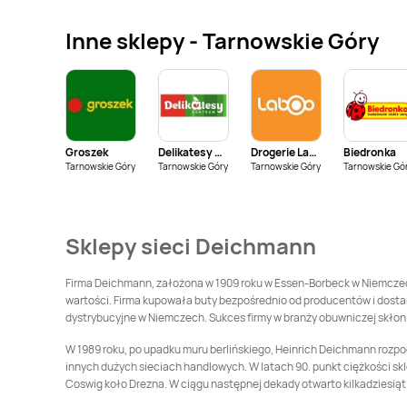
Deichmann
Gdańsk
Deichmann
Gdynia
Inne sklepy - Tarnowskie Góry
Deichmann
Deichmann
Gryfice
Grudziądz
Deichmann
Jarosław
Deichmann
Jasło
Groszek
Delikatesy Centrum
Drogerie Laboo
Biedronka
Deichmann
Katowice
Deichmann
Tarnowskie Góry
Tarnowskie Góry
Tarnowskie Góry
Tarnowskie Gó
Kędzierzyn-Koźle
Deichmann
Koło
Deichmann
Konin
Sklepy sieci Deichmann
Deichmann
Deichmann
Kutno
Krotoszyn
Firma Deichmann, założona w 1909 roku w Essen-Borbeck w Niemczech,
wartości. Firma kupowała buty bezpośrednio od producentów i dostar
Deichmann
Lipnik
Deichmann
Lubin
dystrybucyjne w Niemczech. Sukces firmy w branży obuwniczej skłonił
W 1989 roku, po upadku muru berlińskiego, Heinrich Deichmann rozp
Deichmann
innych dużych sieciach handlowych. W latach 90. punkt ciężkości sk
Łomża
Deichmann
Łowicz
Coswig koło Drezna. W ciągu następnej dekady otwarto kilkadziesiąt