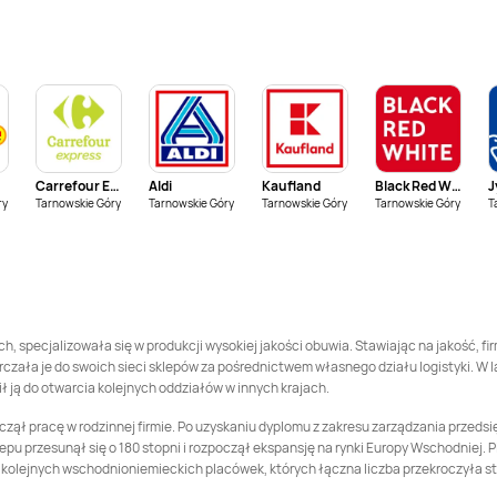
Deichmann
Giżycko
Deichmann
Gliwice
Deichmann
Deichmann
Jabłonna
Inowrocław
Deichmann
Deichmann
Jaworzno
Jastrzębie-Zdrój
Carrefour Express
Aldi
Kaufland
Black Red White
J
Deichmann
Kętrzyn
Deichmann
Kielce
ry
Tarnowskie Góry
Tarnowskie Góry
Tarnowskie Góry
Tarnowskie Góry
T
Deichmann
Kościan
Deichmann
Koszalin
Deichmann
Kwidzyn
Deichmann
Lębork
 specjalizowała się w produkcji wysokiej jakości obuwia. Stawiając na jakość, 
czała je do swoich sieci sklepów za pośrednictwem własnego działu logistyki. W 
Deichmann
Lublin
Deichmann
Lubrza
 ją do otwarcia kolejnych oddziałów w innych krajach.
oczął pracę w rodzinnej firmie. Po uzyskaniu dyplomu z zakresu zarządzania prze
lepu przesunął się o 180 stopni i rozpoczął ekspansję na rynki Europy Wschodnie
Deichmann
Łuków
Deichmann
Malbork
 kolejnych wschodnioniemieckich placówek, których łączna liczba przekroczyła sto