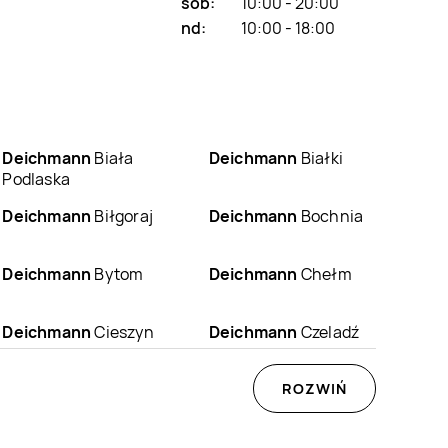
sob:
10:00 - 20:00
nd:
10:00 - 18:00
Deichmann
Biała
Deichmann
Białki
Podlaska
Deichmann
Biłgoraj
Deichmann
Bochnia
Deichmann
Bytom
Deichmann
Chełm
Deichmann
Cieszyn
Deichmann
Czeladź
Deichmann
Elbląg
Deichmann
ROZWIŃ
Ełk