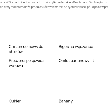
ropy. W Stanach Zjednoczonych działa tylko jeden sklep Deichmann. W ubiegłym r
Deichmann
Mława
Deichmann
ach firmy można znaleźć produkty różnych marek, od tych z wyższej półki po te w
Modlniczka
Deichmann
Nowa
Deichmann
Nowy
Wieś
Dwór Mazowiecki
Deichmann
Opole
Deichmann
Ostrołęka
Deichmann
Deichmann
Piastów
Chrzan domowy do
Bigos na wędzonce
Piaseczno
słoików
Deichmann
Pogórze
Deichmann
Poznań
Pieczona polędwica
Omlet bananowy fit
wołowa
Deichmann
Racibórz
Deichmann
Radom
Deichmann
Deichmann
Rzeszów
Rydułtowy
Cukier
Banany
Deichmann
Sieradz
Deichmann
Skierniewice