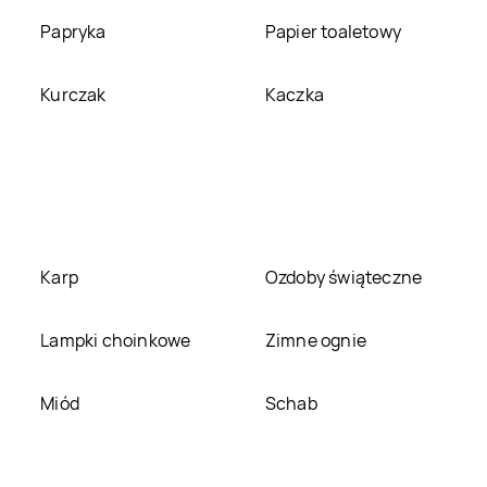
Papryka
Papier toaletowy
Deichmann
Śrem
Deichmann
Środa
Wielkopolska
Kurczak
Kaczka
Deichmann
Stojadła
Deichmann
Strzelce
Opolskie
Deichmann
Deichmann
Świebodzin
Świnoujście
Deichmann
Deichmann
Tarnów
Tarnobrzeg
Karp
Ozdoby świąteczne
Deichmann
Tychy
Deichmann
Wałbrzych
Lampki choinkowe
Zimne ognie
Deichmann
Deichmann
Wołomin
Wodzisław Śląski
Miód
Schab
Deichmann
Zabrze
Deichmann
Zambrów