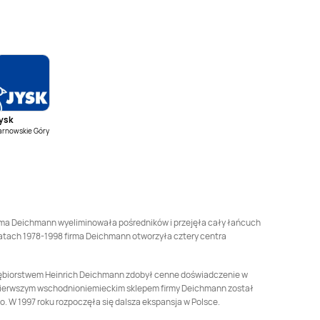
Deichmann
Gniezno
Deichmann
Gorzów
Wielkopolski
Deichmann
Janki
Deichmann
Jarocin
Deichmann
Jelenia
Deichmann
Kalisz
Góra
ysk
Deichmann
Deichmann
Kłodzko
arnowskie Góry
Kluczbork
Deichmann
Kraków
Deichmann
Krosno
Deichmann
Legnica
Deichmann
Leszno
firma Deichmann wyeliminowała pośredników i przejęła cały łańcuch
latach 1978-1998 firma Deichmann otworzyła cztery centra
Deichmann
Łagów
Deichmann
Łódź
dsiębiorstwem Heinrich Deichmann zdobył cenne doświadczenie w
j. Pierwszym wschodnioniemieckim sklepem firmy Deichmann został
Deichmann
Marki
Deichmann
Mielec
. W 1997 roku rozpoczęła się dalsza ekspansja w Polsce.