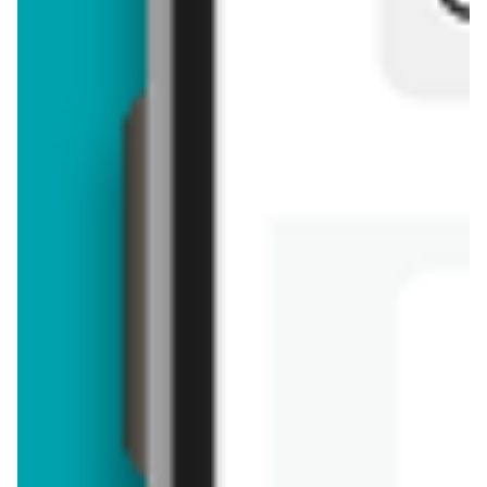
Szampon do włosów Nivea
Szampon do włosów Nivea
Men Strong Power
Color Brilliance
15,99 zł
15,99 zł
Wkłady do maszynki
Maszynka do golenia
Gillette Mach3
Gillette Blue 3
28,99 zł
119,99 zł