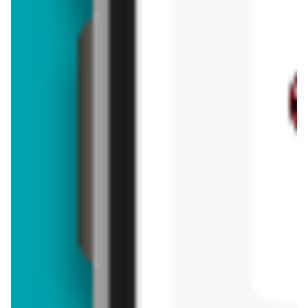
Pasta do zębów Elmex
Żel do higieny intymnej
Venus
10,99 zł
12,49 zł
Pomadka do ust L'Oreal
Infaillible