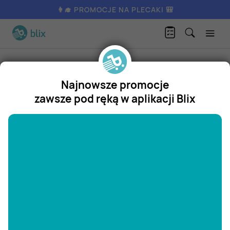
👩‍🎓 PROMOCJE NA PLECAKI 🎒
Sklepy
Drogerie Laboo
Drogerie Laboo Gowidlino
Najnowsze promocje
zawsze pod ręką w aplikacji Blix
"/>
Drogerie Laboo Gowidlino - sklepy,
godziny otwarcia, gazetki
promocyjne
Dzięki
Blix.pl
znajdziesz sklepy
Drogerie Laboo
w
Twojej okolicy oraz aktualne gazetki promocyjne w
sklepach sieci w miejscowości
Gowidlino
.
Drogerie Laboo
to sieć sklepów posiadająca swoje
oddziały w
500
miastach w całej Polsce.