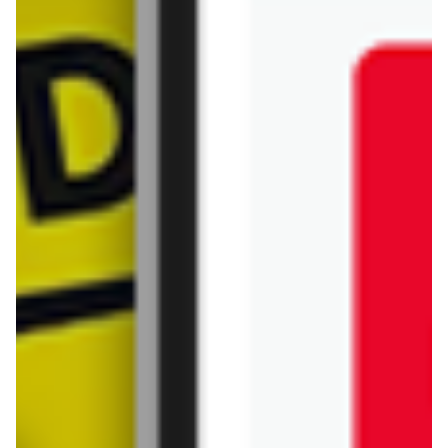
Podlaska
Parcela
Gowidlino
Drogerie Laboo
Drogerie Laboo
Drogerie Laboo - sieć sklepów, oferta
Białobrzegi
Białośliwie
W ofercie Drogerii Laboo znajdziemy szeroki wybór kosmetyków,
Drogerie Laboo
Biały
Drogerie Laboo
dermokosmetyków i akcesoriów. Jest to idealne miejsce dla osób, które
Bór
Białystok
chcą kupić produkty do pielęgnacji ciała, twarzy i włosów. Sklepy są
nowoczesne i przyjazne dla klienta. Personel jest profesjonalny i
Drogerie Laboo
Drogerie Laboo
Bieliny
pomocny. Znajdziemy tu również bogaty asortyment produktów dla dzieci
Bielany-Borysy
i niemowląt.
Drogerie Laboo
Bielsk
Drogerie Laboo
Bieruń
Kiedy powstała firma Drogerie Laboo
Podlaski
Drogerie Laboo zostały założone w 2006 roku. Od tego czasu są jednym z
Drogerie Laboo
Drogerie Laboo
liderów na rynku drogeryjnym w Polsce. Firma ma swoje siedziby w
Bierutów
Biłgoraj
Warszawie, Gdańsku i Wrocławiu. Jest to dynamicznie rozwijająca się
firma, która stale poszerza swoją ofertę. Obecnie oferuje ponad 10 000
Drogerie Laboo
Drogerie Laboo
różnych produktów.
Bisztynek
Blachownia
Gazetki promocyjne firmy Drogerie Laboo
Drogerie Laboo
Błaszki
Drogerie Laboo
Błędów
Drogerie Laboo oferują swoim klientom bogaty asortyment produktów, a
także atrakcyjne ceny z rabatami i promocjami. Warto śledzić ich gazetki