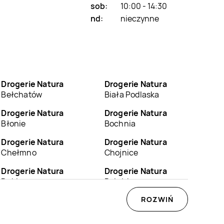
sob:
10:00 - 14:30
nd:
nieczynne
Drogerie Natura
Drogerie Natura
Bełchatów
Biała Podlaska
Drogerie Natura
Drogerie Natura
Błonie
Bochnia
Drogerie Natura
Drogerie Natura
Chełmno
Chojnice
Drogerie Natura
Drogerie Natura
Dębica
Działdowo
Drogerie Natura
Drogerie Natura
ROZWIŃ
Giżycko
Gliwice