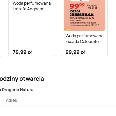
Woda perfumowana
Lattafa Angham
Woda perfumowana
Escada Celebrate
N.O.W.
79,99 zł
99,99 zł
godziny otwarcia
p Drogerie Natura
.
Adres