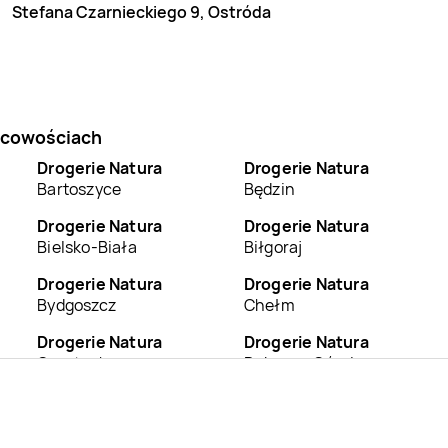
Stefana Czarnieckiego 9, Ostróda
jscowościach
Drogerie Natura
Drogerie Natura
Bartoszyce
Będzin
Drogerie Natura
Drogerie Natura
Bielsko-Biała
Biłgoraj
Drogerie Natura
Drogerie Natura
Bydgoszcz
Chełm
Drogerie Natura
Drogerie Natura
Częstochowa
Dąbrowa Górnicza
Drogerie Natura
Drogerie Natura
Gdańsk
Gdynia