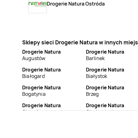
Drogerie Natura Ostróda
Sklepy sieci Drogerie Natura w innych mie
Drogerie Natura
Drogerie Natura
Augustów
Barlinek
Drogerie Natura
Drogerie Natura
Białogard
Białystok
Drogerie Natura
Drogerie Natura
Bogatynia
Brzeg
Drogerie Natura
Drogerie Natura
Chorzów
Ciechocinek
Drogerie Natura
Ełk
Drogerie Natura
Garwolin