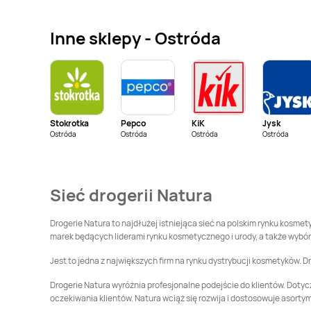
Drogerie Natura
Drogerie Natura
Głogów
Głubczyce
Inne sklepy - Ostróda
Drogerie Natura
Drogerie Natura
Gostyń
Grodzisk Mazowiecki
Drogerie Natura
Drogerie Natura
Inowrocław
Janki
Stokrotka
Pepco
KiK
Jysk
Drogerie Natura
Drogerie Natura
Ostróda
Ostróda
Ostróda
Ostróda
Kamień Pomorski
Kamienna Góra
Drogerie Natura
Drogerie Natura
Kluczbork
Kłodzko
Sieć drogerii Natura
Drogerie Natura
Drogerie Natura
Kościan
Kościerzyna
Drogerie Natura to najdłużej istniejąca sieć na polskim rynku kosme
marek będących liderami rynku kosmetycznego i urody, a także wybór 
Drogerie Natura
Drogerie Natura
Jest to jedna z największych firm na rynku dystrybucji kosmetyków. 
Krotoszyn
Krynica-Zdrój
Drogerie Natura wyróżnia profesjonalne podejście do klientów. Dotycz
Drogerie Natura
Drogerie Natura
oczekiwania klientów. Natura wciąż się rozwija i dostosowuje asorty
Lubań
Lublin