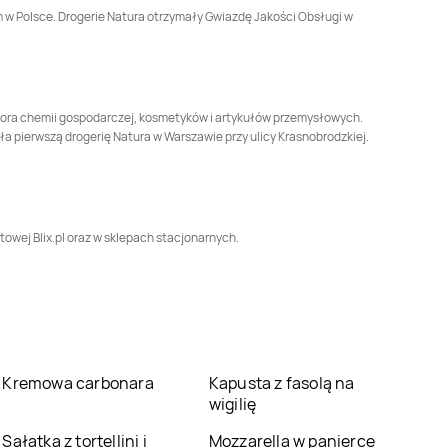
m w Polsce. Drogerie Natura otrzymały Gwiazdę Jakości Obsługi w
Drogerie Natura
Drogerie Natura
Mińsk Mazowiecki
Myślenice
Drogerie Natura
Drogerie Natura
Nowy Dwór
Nowy Sącz
ybutora chemii gospodarczej, kosmetyków i artykułów przemysłowych.
Mazowiecki
ła pierwszą drogerię Natura w Warszawie przy ulicy Krasnobrodzkiej.
Drogerie Natura
Drogerie Natura
Ostrów Mazowiecka
Ostrów Wielkopolski
Drogerie Natura
Drogerie Natura
Poznań
Prudnik
towej Blix.pl oraz w sklepach stacjonarnych.
Drogerie Natura
Drogerie Natura
Pułtusk
Racibórz
Drogerie Natura
Drogerie Natura
Rzeszów
Sandomierz
Kremowa carbonara
Kapusta z fasolą na
Drogerie Natura
Drogerie Natura
wigilię
Skoczów
Słubice
Sałatka z tortellini i
Mozzarella w panierce