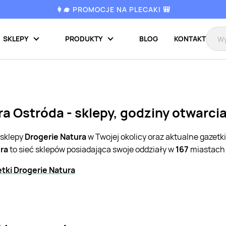
👩‍🎓 PROMOCJE NA PLECAKI 🎒
SKLEPY
PRODUKTY
BLOG
KONTAKT
ra Ostróda - sklepy, godziny otwarci
 sklepy
Drogerie Natura
w Twojej okolicy oraz aktualne gazetk
ra
to sieć sklepów posiadająca swoje oddziały w
167
miastach 
tki Drogerie Natura