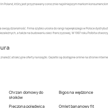
d In Poland, który jest przyznawany corocznie najsilniejszym markom konsumencki
Drogerie Natura
Drogerie Natura
Międzyzdroje
Mielec
Drogerie Natura
Drogerie Natura
Nidzica
Nowe Miasto nad
częła swoją działalność. Firma szybko urosła do rangi największego w Polsce dystr
Pilicą
iezależnych, a także na budowaniu sieci franczyzowej. W 1997 roku Polbita otworzy
Drogerie Natura
Drogerie Natura
Olsztyn
Ostrołęka
tura
Drogerie Natura
Drogerie Natura
Piotrków Trybunalski
Płońsk
naleźć atrakcyjne oferty na książki. Gazetki są dostępne online na stronie interne
Drogerie Natura
Drogerie Natura
Pszczyna
Puławy
Drogerie Natura
Drogerie Natura
Radzyń Podlaski
Rawa Mazowiecka
Chrzan domowy do
Bigos na wędzonce
Drogerie Natura
Drogerie Natura
słoików
Skarżysko-Kamienna
Skierniewice
Pieczona polędwica
Omlet bananowy fit