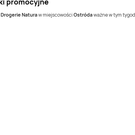
tki promocyjne
w
Drogerie Natura
w miejscowości
Ostróda
ważne w tym tygodni