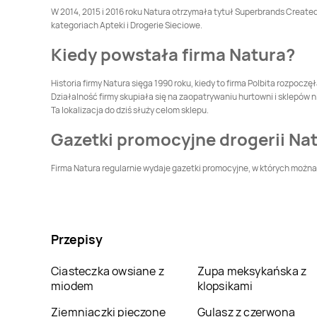
W 2014, 2015 i 2016 roku Natura otrzymała tytuł Superbrands Create
Drogerie Natura
Drogerie Natura
kategoriach Apteki i Drogerie Sieciowe.
Malbork
Międzyrzec Podlaski
Kiedy powstała firma Natura?
Drogerie Natura
Drogerie Natura
Nakło nad Notecią
Namysłów
Historia firmy Natura sięga 1990 roku, kiedy to firma Polbita rozpo
Działalność firmy skupiała się na zaopatrywaniu hurtowni i sklepów n
Drogerie Natura
Nysa
Drogerie Natura
Ta lokalizacja do dziś służy celom sklepu.
Oleśnica
Gazetki promocyjne drogerii Na
Drogerie Natura
Drogerie Natura
Ostrowiec
Parczew
Firma Natura regularnie wydaje gazetki promocyjne, w których można z
Świętokrzyski
Drogerie Natura
Drogerie Natura
Przasnysz
Przemyśl
Przepisy
Drogerie Natura
Drogerie Natura
Radom
Radomsko
Ciasteczka owsiane z
Zupa meksykańska z
Drogerie Natura
Drogerie Natura
miodem
klopsikami
Sanok
Sieradz
Ziemniaczki pieczone
Gulasz z czerwona