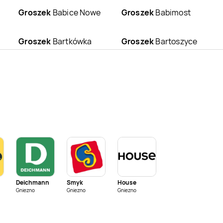
Groszek
Babice Nowe
Groszek
Babimost
Groszek
Bartkówka
Groszek
Bartoszyce
Groszek
Bełżec
Groszek
Bełżyce
Groszek
Białogard
Groszek
Biały
Dunajec
Groszek
Bieńkowice
Groszek
Biernaty
Groszek
Biskupiec
Groszek
Biszcza
Deichmann
Smyk
House
Groszek
Błędów
Groszek
Bobowa
Gniezno
Gniezno
Gniezno
Groszek
Groszek
Boguszewo