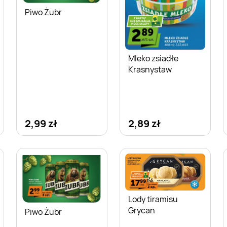
Piwo Żubr
Mleko zsiadłe
Krasnystaw
2,99 zł
2,89 zł
Lody tiramisu
Grycan
Piwo Żubr