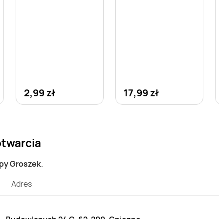
2,99 zł
17,99 zł
otwarcia
epy Groszek
.
Adres