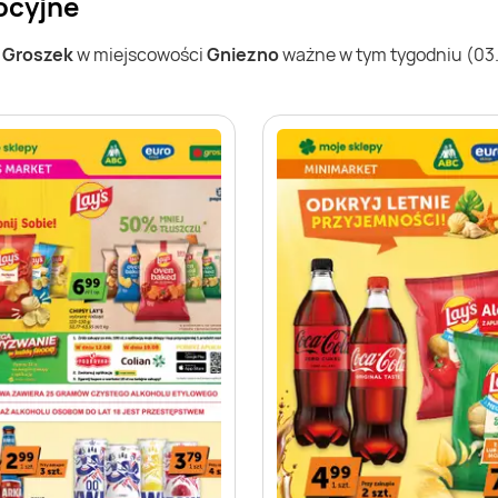
ocyjne
w
Groszek
w miejscowości
Gniezno
ważne w tym tygodniu (03.0