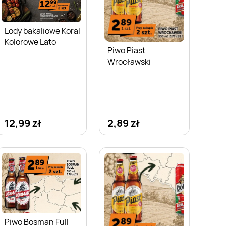
Lody bakaliowe Koral
Kolorowe Lato
Piwo Piast
Wrocławski
12,99 zł
2,89 zł
Piwo Bosman Full