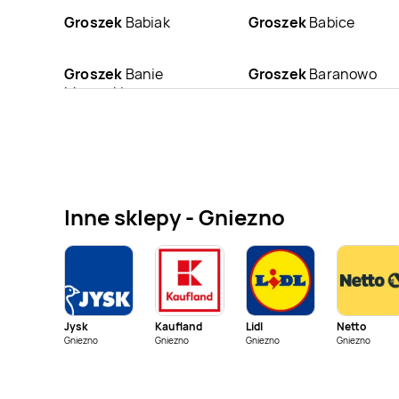
Groszek
Babiak
Groszek
Babice
Groszek
Banie
Groszek
Baranowo
Mazurskie
Groszek
Będzin
Groszek
Bełk
Groszek
Białka
Groszek
Białobrzegi
Tatrzańska
Inne sklepy - Gniezno
Groszek
Bielcza
Groszek
Bielsk
Groszek
Binino
Groszek
Bircza
Jysk
Kaufland
Lidl
Netto
Groszek
Błażowa
Groszek
Błażowa
Gniezno
Gniezno
Gniezno
Gniezno
Górna
Groszek
Bodaczów
Groszek
Bogoria