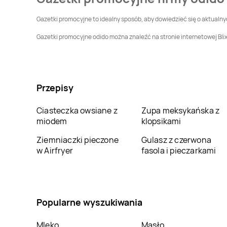
Odido
Bronice
Odido
Bronów
Gazetki promocyjne to idealny sposób, aby dowiedzieć się o aktualn
Odido
Brynek
Odido
Brynica
Gazetki promocyjne odido można znaleźć na stronie internetowej Blix
Odido
Brzeziny
Odido
Brzoza
Przepisy
Odido
Bugaj
Odido
Bukowiec
Ciasteczka owsiane z
Zupa meksykańska z
Odido
miodem
Bychawa
Odido
klopsikami
Bycina
Ziemniaczki pieczone
Gulasz z czerwona
Odido
w Airfryer
Bytom
Odido
fasola i pieczarkami
Bytoń
Odido
Charzykowy
Odido
Charzyno
Popularne wyszukiwania
Odido
Chełmno
Odido
Chełmsko
Śląskie
Mleko
Masło