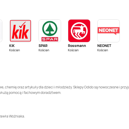
Odido
Biłgoraj
Odido
Biskupice
Odido
Blizanów Drugi
Odido
Błaszki
KiK
SPAR
Rossmann
NEONET
Odido
Bobrzany
Odido
Bochnia
Kościan
Kościan
Kościan
Kościan
Odido
Boguchwały
Odido
Bogunów
Odido
Bolszewo
Odido
Borek
, chemię oraz artykuły dla dzieci i młodzieży. Sklepy Odido są nowoczesne i przy
 służą pomocą i fachowym doradztwem.
Odido
Boruszowice
Odido
Borzechów
Odido
Brodnica
Odido
Brodnica
 Pawła Woźniaka.
Górna