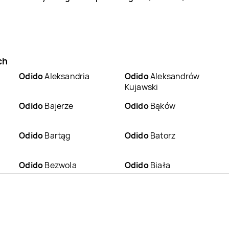
ch
Odido
Aleksandria
Odido
Aleksandrów
Kujawski
Odido
Bajerze
Odido
Bąków
Odido
Bartąg
Odido
Batorz
Odido
Bezwola
Odido
Biała
Odido
Białystok
Odido
Bielawa
Odido
Bierdzany
Odido
Bieruń Stary