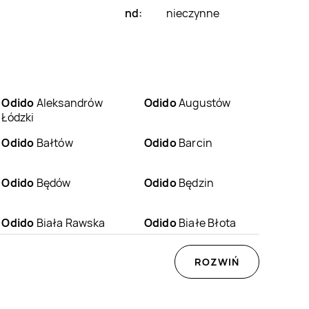
nd:
nieczynne
Odido
Aleksandrów
Odido
Augustów
Łódzki
Odido
Bałtów
Odido
Barcin
Odido
Będów
Odido
Będzin
Odido
Biała Rawska
Odido
Białe Błota
Odido
Bieliny
Odido
Bieliny
ROZWIŃ
Kapitulne
Odido
Bierzwnica
Odido
Biesiekierz