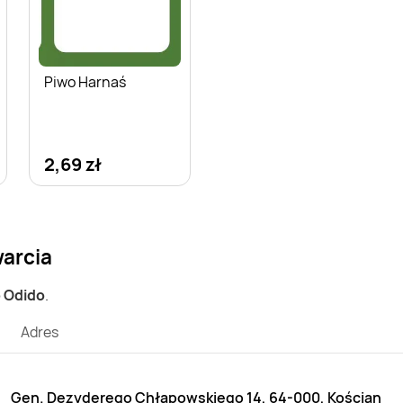
Piwo Harnaś
2,69 zł
warcia
p Odido
.
Adres
Gen. Dezyderego Chłapowskiego 14, 64-000, Kościan