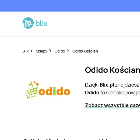
Blix
Sklepy
Odido
Odido Kościan
Odido Kościan
Dzięki
Blix.pl
znajdziesz
Odido
to sieć sklepów p
Zobacz wszystkie gaze