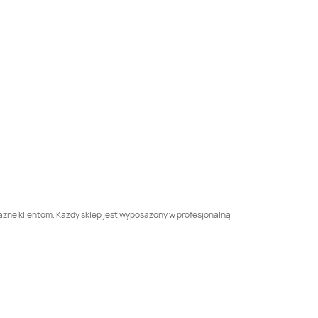
Odido
Biskupiec
Odido
Biskupów
Odido
Błędów
Odido
Błotnica
Odido
Bodzentyn
Odido
Bogdanówka
Odido
Boguszewo
Odido
Boguszów-
Gorce
Odido
Borek
Odido
Borki Wielkie
Wielkopolski
jazne klientom. Każdy sklep jest wyposażony w profesjonalną
Odido
Bralin
Odido
Branewka
Odido
Brody
Odido
Brojce