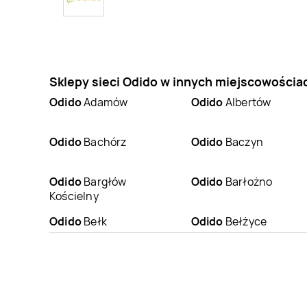
Sklepy sieci Odido w innych miejscowościa
Odido
Adamów
Odido
Albertów
Odido
Bachórz
Odido
Baczyn
Odido
Bargłów
Odido
Barłożno
Kościelny
Odido
Bełk
Odido
Bełżyce
Odido
Białogard
Odido
Białośliwie
Odido
Bielsk Podlaski
Odido
Bielsko-Biała