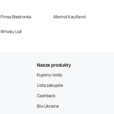
PSB Mrówka
PSB Mrówka
Radomsko
Radomyśl Wielki
Pinsa Biedronka
Alkohol Kaufland
PSB Mrówka
Sępólno
PSB Mrówka
Serock
Krajeńskie
Whisky Lidl
PSB Mrówka
PSB Mrówka
Sława
Skwierzyna
PSB Mrówka
PSB Mrówka
Starachowice
Starogard Gdański
Nasze produkty
PSB Mrówka
PSB Mrówka
Sucha
Strzyżów
Beskidzka
Kupony i kody
PSB Mrówka
Świecie
PSB Mrówka
Lista zakupów
Szczecinek
Cashback
PSB Mrówka
PSB Mrówka
Tomaszów Lubelski
Tomaszów
Blix Ukraine
Mazowiecki