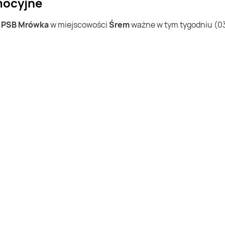
mocyjne
w
PSB Mrówka
w miejscowości
Śrem
ważne w tym tygodniu (03.