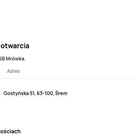
 otwarcia
PSB Mrówka
.
Adres
Gostyńska 51, 63-100, Śrem
wościach