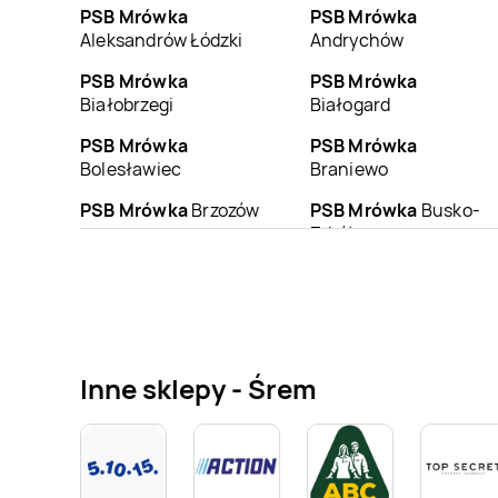
PSB Mrówka
PSB Mrówka
Aleksandrów Łódzki
Andrychów
PSB Mrówka
PSB Mrówka
Białobrzegi
Białogard
PSB Mrówka
PSB Mrówka
Bolesławiec
Braniewo
PSB Mrówka
Brzozów
PSB Mrówka
Busko-
Zdrój
PSB Mrówka
PSB Mrówka
Chojnów
Chmielnik
PSB Mrówka
PSB Mrówka
Dąbrowa
Człuchów
Tarnowska
Inne sklepy - Śrem
PSB Mrówka
PSB Mrówka
Drobin
Drezdenko
PSB Mrówka
PSB Mrówka