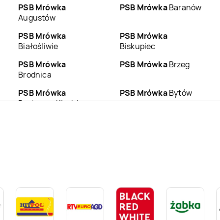
PSB Mrówka
PSB Mrówka
Baranów
Augustów
PSB Mrówka
PSB Mrówka
Białośliwie
Biskupiec
PSB Mrówka
PSB Mrówka
Brzeg
Brodnica
PSB Mrówka
PSB Mrówka
Bytów
Bystrzyca Kłodzka
PSB Mrówka
PSB Mrówka
Czarne
Ciechanów
PSB Mrówka
Darłowo
PSB Mrówka
Dębno
PSB Mrówka
PSB Mrówka
Elbląg
Działdowo
PSB Mrówka
PSB Mrówka