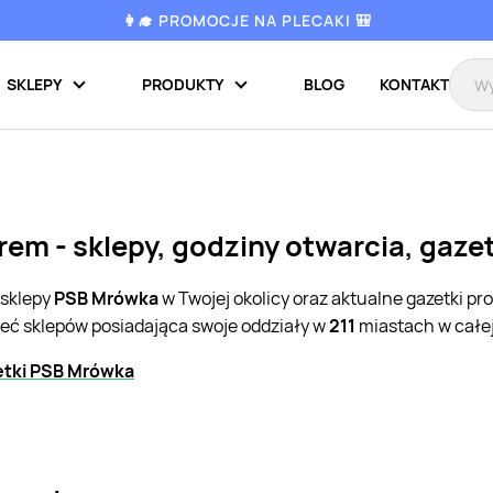
👩‍🎓 PROMOCJE NA PLECAKI 🎒
SKLEPY
PRODUKTY
BLOG
KONTAKT
em - sklepy, godziny otwarcia, gaze
 sklepy
PSB Mrówka
w Twojej okolicy oraz aktualne gazetki p
ieć sklepów posiadająca swoje oddziały w
211
miastach w całej
etki PSB Mrówka