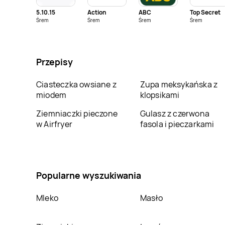
Garwolin
Głogówek
5.10.15
Action
ABC
Top Secret
PSB Mrówka
Śrem
Grodzisk
Śrem
Śrem
PSB Mrówka
Grodzisk
Śrem
Mazowiecki
Wielkopolski
PSB Mrówka
PSB Mrówka
Iłowo-
Przepisy
Hrubieszów
Osada
PSB Mrówka
PSB Mrówka
Jelcz-
Ciasteczka owsiane z
Zupa meksykańska z
Jędrzejów
Laskowice
miodem
klopsikami
PSB Mrówka
Kolno
PSB Mrówka
Końskie
Ziemniaczki pieczone
Gulasz z czerwona
w Airfryer
fasola i pieczarkami
PSB Mrówka
PSB Mrówka
Krotoszyn
Krzeszów
PSB Mrówka
Leżajsk
PSB Mrówka
Lipno
Popularne wyszukiwania
PSB Mrówka
PSB Mrówka
Łącko
Mleko
Masło
Lubliniec