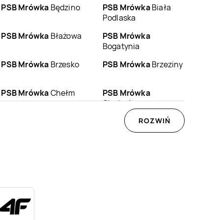
PSB Mrówka
Będzino
PSB Mrówka
Biała
Podlaska
PSB Mrówka
Błażowa
PSB Mrówka
Bogatynia
PSB Mrówka
Brzesko
PSB Mrówka
Brzeziny
PSB Mrówka
Chełm
PSB Mrówka
Chełmża
PSB Mrówka
PSB Mrówka
ROZWIŃ
Czempiń
Czechowice-
Dziedzice
PSB Mrówka
PSB Mrówka
Drawsko
Długosiodło
Pomorskie
PSB Mrówka
Ełk
PSB Mrówka
Gajków
PSB Mrówka
Gniezno
PSB Mrówka
Góra