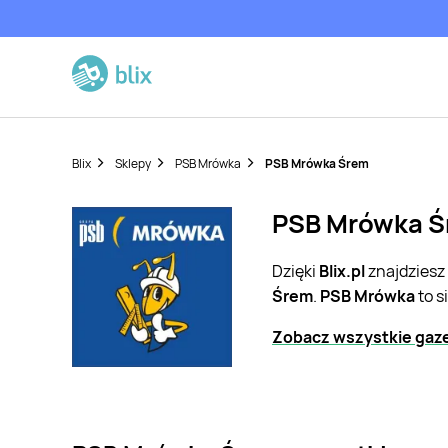
Blix
Sklepy
PSB Mrówka
PSB Mrówka Śrem
PSB Mrówka Śr
Dzięki
Blix.pl
znajdziesz
Śrem
.
PSB Mrówka
to s
Zobacz wszystkie gaz