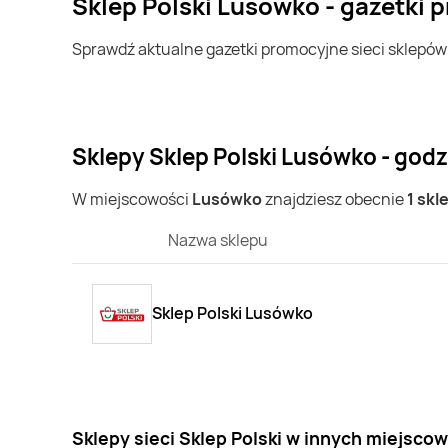
Sklep Polski Lusówko - gazetki
Sprawdź aktualne gazetki promocyjne sieci sklepó
Sklepy Sklep Polski Lusówko - godz
W miejscowości
Lusówko
znajdziesz obecnie
1 skl
Nazwa sklepu
Sklep Polski Lusówko
Sklepy sieci Sklep Polski w innych miejsco