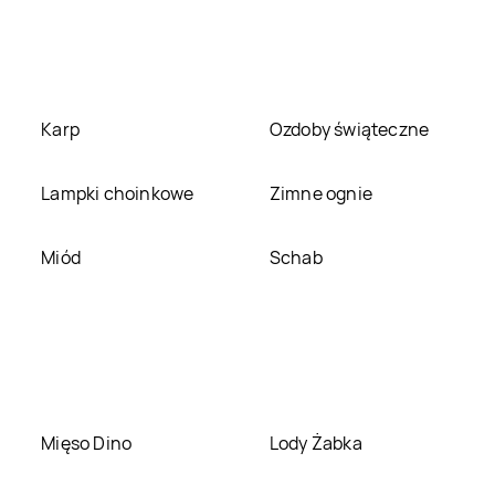
Sklep Polski
Nowy
Sklep Polski
Nowy
Lubosz
Tomyśl
Sklep Polski
Sklep Polski
Orpiszew
Orzechowo
Karp
Ozdoby świąteczne
Sklep Polski
Ostrów
Sklep Polski
Wielkopolski
Ostrzeszów
Lampki choinkowe
Zimne ognie
Sklep Polski
Piła
Sklep Polski
Piotrowice
Miód
Schab
Sklep Polski
Popowo
Sklep Polski
Tomkowe
Potrzanowo
Sklep Polski
Sklep Polski
Przykona
Przysiersk
Sklep Polski
Pyrzyce
Sklep Polski
Rąbczyn
Mięso Dino
Lody Żabka
Sklep Polski
Rogowo
Sklep Polski
Rogoźno