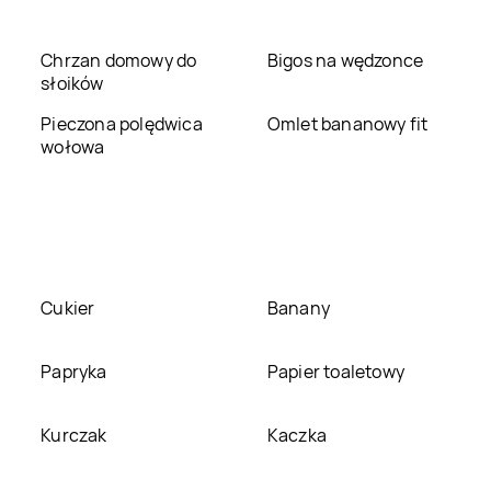
Sklep Polski
Kotlin
Sklep Polski
Kowalewo
Chrzan domowy do
Bigos na wędzonce
Sklep Polski
Sklep Polski
słoików
Krotoszyn
Kruszwica
Pieczona polędwica
Omlet bananowy fit
Sklep Polski
Kwilcz
Sklep Polski
wołowa
Lednogóra
Sklep Polski
Lubasz
Sklep Polski
Lubikowo
Sklep Polski
Mąkolno
Sklep Polski
Manieczki
Cukier
Banany
Sklep Polski
Mielżyn
Sklep Polski
Mieścisko
Papryka
Papier toaletowy
Sklep Polski
Sklep Polski
Mogilno
Modliszewko
Kurczak
Kaczka
Sklep Polski
Nakło
Sklep Polski
Nekla
nad Notecią