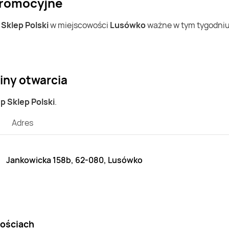
 promocyjne
w
Sklep Polski
w miejscowości
Lusówko
ważne w tym tygodniu (
iny otwarcia
ep Sklep Polski
.
Adres
Jankowicka 158b, 62-080, Lusówko
wościach