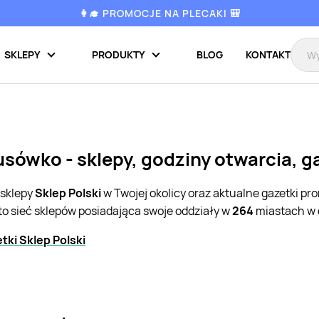
👩‍🎓 PROMOCJE NA PLECAKI 🎒
SKLEPY
PRODUKTY
BLOG
KONTAKT
usówko - sklepy, godziny otwarcia, 
 sklepy
Sklep Polski
w Twojej okolicy oraz aktualne gazetki p
to sieć sklepów posiadająca swoje oddziały w
264
miastach w c
ki Sklep Polski