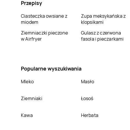
Sklep Polski
Kostrzyn
Sklep Polski
Kostrzyn
Przepisy
nad Odrą
Ciasteczka owsiane z
Zupa meksykańska z
Sklep Polski
Koźmin
Sklep Polski
Krosinko
miodem
klopsikami
Wielkopolski
Ziemniaczki pieczone
Gulasz z czerwona
Sklep Polski
Książ
Sklep Polski
Kuślin
w Airfryer
fasola i pieczarkami
Wielkopolski
Sklep Polski
Lipno
Sklep Polski
Lisków
Popularne wyszukiwania
Sklep Polski
Łekno
Sklep Polski
Łobżenica
Mleko
Masło
Sklep Polski
Sklep Polski
Mieczewo
Mieleszyn
Ziemniaki
Łosoś
Sklep Polski
Sklep Polski
Miłosław
Młodojewo
Kawa
Herbata
Sklep Polski
Sklep Polski
Murowana Goślina
Murzynowo Kościelne