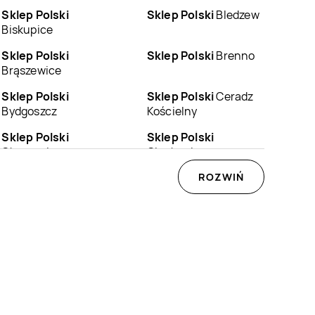
Sklep Polski
Sklep Polski
Bledzew
Biskupice
Sklep Polski
Sklep Polski
Brenno
Brąszewice
Sklep Polski
Sklep Polski
Ceradz
Bydgoszcz
Kościelny
Sklep Polski
Sklep Polski
Chomęcice
Ciechocin
Sklep Polski
Sklep Polski
ROZWIŃ
Dąbrowa
Czernikowo
Sklep Polski
Sklep Polski
Dolice
Dobrzyca
Sklep Polski
Fałkowo
Sklep Polski
Gąsawa
Sklep Polski
Golina
Sklep Polski
Golub-
Dobrzyń