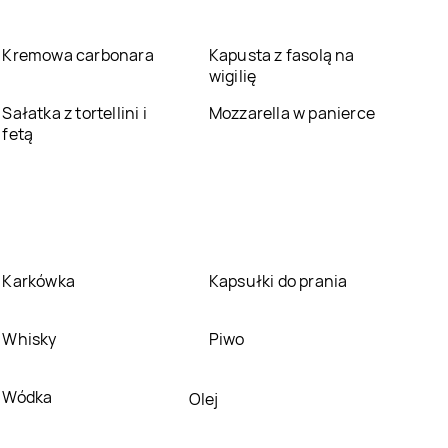
Sklep Polski
Kowalów
Sklep Polski
Koźmin
Kremowa carbonara
Kapusta z fasolą na
Sklep Polski
Sklep Polski
Krzywiń
wigilię
Krzeszyce
Sałatka z tortellini i
Mozzarella w panierce
Sklep Polski
Ligota
Sklep Polski
Lipki
fetą
Wielkie
Sklep Polski
Łabiszyn
Sklep Polski
Łęka
Opatowska
Sklep Polski
Sklep Polski
Margonin
Marzenin
Karkówka
Kapsułki do prania
Sklep Polski
Mikstat
Sklep Polski
Milicz
Whisky
Piwo
Sklep Polski
Moryń
Sklep Polski
Mrocza
Wódka
Olej
Sklep Polski
Sklep Polski
Niechanowo
Niemczyn