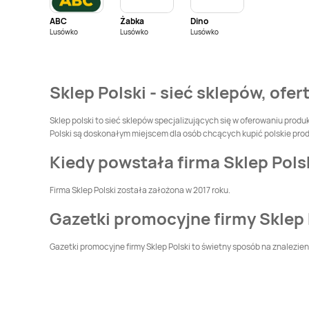
ABC
Żabka
Dino
Sklep Polski
Gołańcz
Sklep Polski
Lusówko
Lusówko
Lusówko
Gołuchów
Sklep Polski
Gostyń
Sklep Polski
Goszczanów
Sklep Polski - sieć sklepów, ofer
Sklep Polski
Sklep Polski
Inowrocław
Janikowo
Sklep polski to sieć sklepów specjalizujących się w oferowaniu produ
Polski są doskonałym miejscem dla osób chcących kupić polskie prod
Sklep Polski
Sklep Polski
Jeziora
Kiedy powstała firma Sklep Pols
Jerzykowo
Wielkie
Firma Sklep Polski została założona w 2017 roku.
Sklep Polski
Sklep Polski
Kalisz
Kalinowa
Gazetki promocyjne firmy Sklep 
Sklep Polski
Kłecko
Sklep Polski
Kłodawa
Gazetki promocyjne firmy Sklep Polski to świetny sposób na znalezieni
Sklep Polski
Sklep Polski
Konin
Komorzno