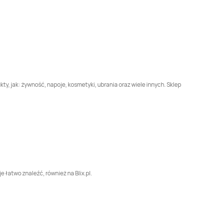
Sklep Polski
Gorzów
Sklep Polski
Gorzyce
Wielkopolski
Sklep Polski
Grodziec
Sklep Polski
Grodzisk
Wielkopolski
Sklep Polski
Sklep Polski
Jaraczewo
Jarząbkowo
ty, jak: żywność, napoje, kosmetyki, ubrania oraz wiele innych. Sklep
Sklep Polski
Kaczory
Sklep Polski
Kalina
Sklep Polski
Kępno
Sklep Polski
Kiszkowo
Sklep Polski
Sklep Polski
Koło
e łatwo znaleźć, również na Blix.pl.
Kołaczkowo
Sklep Polski
Sklep Polski
Kościan
Korzeniew