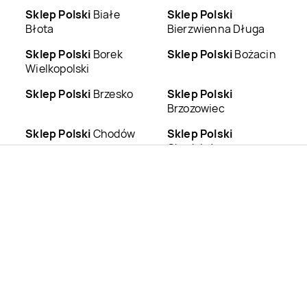
Sklep Polski
Białe
Sklep Polski
Błota
Bierzwienna Długa
Sklep Polski
Borek
Sklep Polski
Bożacin
Wielkopolski
Sklep Polski
Brzesko
Sklep Polski
Brzozowiec
Sklep Polski
Chodów
Sklep Polski
Chodzież
Sklep Polski
Czermin
Sklep Polski
Czerniejewo
Sklep Polski
Sklep Polski
Dobrcz
Derczewo
Sklep Polski
Działyń
Sklep Polski
Fabianów
Sklep Polski
Sklep Polski
Gniezno
Głuchowo