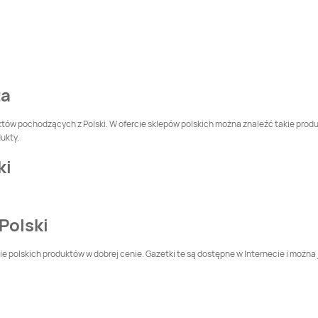
Sklep Polski
Góra
Sklep Polski
Gorzkie
Pole
Sklep Polski
Grabów
Sklep Polski
Grabowno Wielkie
ta
Sklep Polski
Sklep Polski
Jankówko
Janowiec
któw pochodzących z Polski. W ofercie sklepów polskich można znaleźć takie produk
Wielkopolski
ukty.
Sklep Polski
Jutrosin
Sklep Polski
ki
Kaczanowo
Sklep Polski
Kawnice
Sklep Polski
Kcynia
Polski
Sklep Polski
Kobylin
Sklep Polski
e polskich produktów w dobrej cenie. Gazetki te są dostępne w Internecie i można j
Kobylnica
Sklep Polski
Kórnik
Sklep Polski
Koronowo