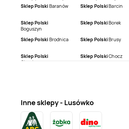
Sklep Polski
Baranów
Sklep Polski
Barcin
Sklep Polski
Sklep Polski
Borek
Boguszyn
Sklep Polski
Brodnica
Sklep Polski
Brusy
Sklep Polski
Sklep Polski
Chocz
Chocicza
Sklep Polski
Sklep Polski
Cielimowo
Czarnków
Sklep Polski
Sklep Polski
Dąbrówka Leśna
Damasławek
Inne sklepy - Lusówko
Sklep Polski
Dolsk
Sklep Polski
Drzązgowo
Sklep Polski
Gębice
Sklep Polski
Gizałki